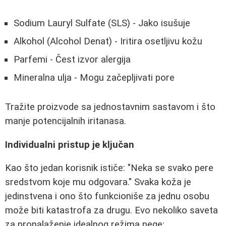
Sodium Lauryl Sulfate (SLS) - Jako isušuje
Alkohol (Alcohol Denat) - Iritira osetljivu kožu
Parfemi - Čest izvor alergija
Mineralna ulja - Mogu začepljivati pore
Tražite proizvode sa jednostavnim sastavom i što
manje potencijalnih iritanasa.
Individualni pristup je ključan
Kao što jedan korisnik ističe: "Neka se svako pere
sredstvom koje mu odgovara." Svaka koža je
jedinstvena i ono što funkcioniše za jednu osobu
može biti katastrofa za drugu. Evo nekoliko saveta
za pronalaženje idealnog režima nege: