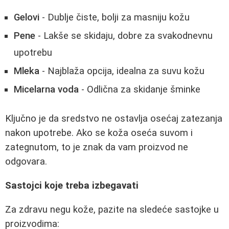
Gelovi
- Dublje čiste, bolji za masniju kožu
Pene
- Lakše se skidaju, dobre za svakodnevnu
upotrebu
Mleka
- Najblaža opcija, idealna za suvu kožu
Micelarna voda
- Odlična za skidanje šminke
Ključno je da sredstvo ne ostavlja osećaj zatezanja
nakon upotrebe. Ako se koža oseća suvom i
zategnutom, to je znak da vam proizvod ne
odgovara.
Sastojci koje treba izbegavati
Za zdravu negu kože, pazite na sledeće sastojke u
proizvodima: