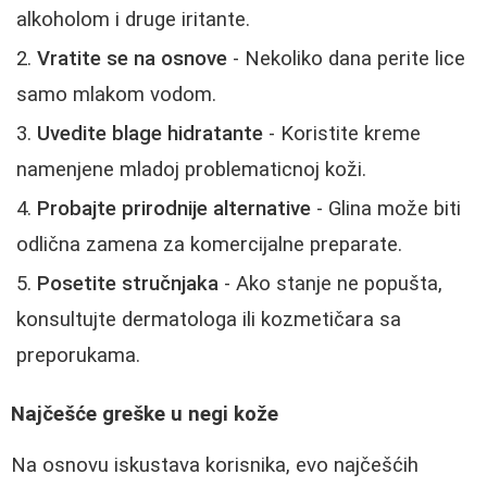
alkoholom i druge iritante.
Vratite se na osnove
- Nekoliko dana perite lice
samo mlakom vodom.
Uvedite blage hidratante
- Koristite kreme
namenjene mladoj problematicnoj koži.
Probajte prirodnije alternative
- Glina može biti
odlična zamena za komercijalne preparate.
Posetite stručnjaka
- Ako stanje ne popušta,
konsultujte dermatologa ili kozmetičara sa
preporukama.
Najčešće greške u negi kože
Na osnovu iskustava korisnika, evo najčešćih