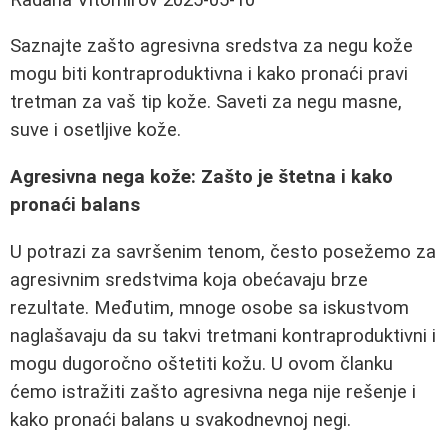
Saznajte zašto agresivna sredstva za negu kože
mogu biti kontraproduktivna i kako pronaći pravi
tretman za vaš tip kože. Saveti za negu masne,
suve i osetljive kože.
Agresivna nega kože: Zašto je štetna i kako
pronaći balans
U potrazi za savršenim tenom, često posežemo za
agresivnim sredstvima koja obećavaju brze
rezultate. Međutim, mnoge osobe sa iskustvom
naglašavaju da su takvi tretmani kontraproduktivni i
mogu dugoročno oštetiti kožu. U ovom članku
ćemo istražiti zašto agresivna nega nije rešenje i
kako pronaći balans u svakodnevnoj negi.