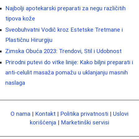
Najbolji apotekarski preparati za negu različitih
tipova kože
Sveobuhvatni Vodič kroz Estetske Tretmane i
Plastičnu Hirurgiju
Zimska Obuća 2023: Trendovi, Stil i Udobnost
Prirodni putevi do vitke linije: Kako biljni preparati i
anti-celulit masaža pomažu u uklanjanju masnih
naslaga
O nama
|
Kontakt
|
Politika privatnosti
|
Uslovi
korišćenja
|
Marketinški servisi