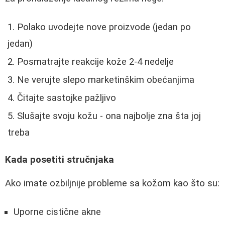
Polako uvodejte nove proizvode (jedan po
jedan)
Posmatrajte reakcije kože 2-4 nedelje
Ne verujte slepo marketinškim obećanjima
Čitajte sastojke pažljivo
Slušajte svoju kožu - ona najbolje zna šta joj
treba
Kada posetiti stručnjaka
Ako imate ozbiljnije probleme sa kožom kao što su:
Uporne cistične akne