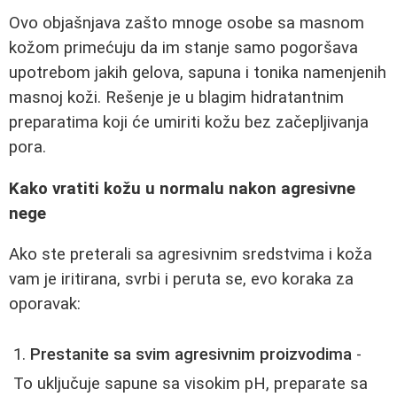
Ovo objašnjava zašto mnoge osobe sa masnom
kožom primećuju da im stanje samo pogoršava
upotrebom jakih gelova, sapuna i tonika namenjenih
masnoj koži. Rešenje je u blagim hidratantnim
preparatima koji će umiriti kožu bez začepljivanja
pora.
Kako vratiti kožu u normalu nakon agresivne
nege
Ako ste preterali sa agresivnim sredstvima i koža
vam je iritirana, svrbi i peruta se, evo koraka za
oporavak:
Prestanite sa svim agresivnim proizvodima
-
To uključuje sapune sa visokim pH, preparate sa