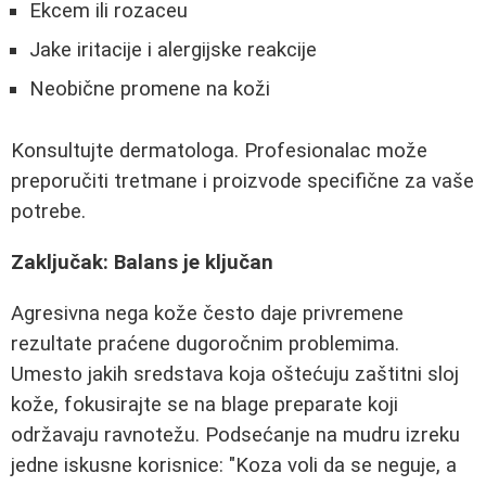
Ekcem ili rozaceu
Jake iritacije i alergijske reakcije
Neobične promene na koži
Konsultujte dermatologa. Profesionalac može
preporučiti tretmane i proizvode specifične za vaše
potrebe.
Zaključak: Balans je ključan
Agresivna nega kože često daje privremene
rezultate praćene dugoročnim problemima.
Umesto jakih sredstava koja oštećuju zaštitni sloj
kože, fokusirajte se na blage preparate koji
održavaju ravnotežu. Podsećanje na mudru izreku
jedne iskusne korisnice: "Koza voli da se neguje, a