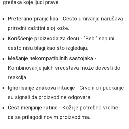
grešaka koje ljudi prave:
Preterano pranje lica
- Često umivanje narušava
prirodni zaštitni sloj kože.
Korišćenje proizvoda za decu
- "Bebi" sapuni
često nisu blagi kao što izgledaju.
Mešanje nekompatibilnih sastojaka
-
Kombinovanje jakih sredstava može dovesti do
reakcija.
Ignorisanje znakova iritacije
- Crvenilo i peckanje
su signali da proizvod ne odgovara.
Čest menjanje rutine
- Koži je potrebno vreme
da se prilagodi novim proizvodima.