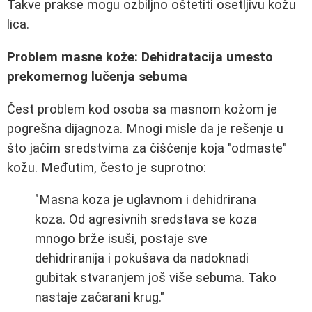
Takve prakse mogu ozbiljno oštetiti osetljivu kožu
lica.
Problem masne kože: Dehidratacija umesto
prekomernog lučenja sebuma
Čest problem kod osoba sa masnom kožom je
pogrešna dijagnoza. Mnogi misle da je rešenje u
što jačim sredstvima za čišćenje koja "odmaste"
kožu. Međutim, često je suprotno:
"Masna koza je uglavnom i dehidrirana
koza. Od agresivnih sredstava se koza
mnogo brže isuši, postaje sve
dehidriranija i pokušava da nadoknadi
gubitak stvaranjem još više sebuma. Tako
nastaje začarani krug."