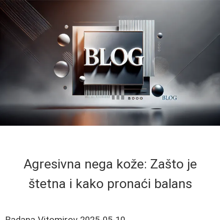
Agresivna nega kože: Zašto je
štetna i kako pronaći balans
Radana Vitomirov
2025-05-10