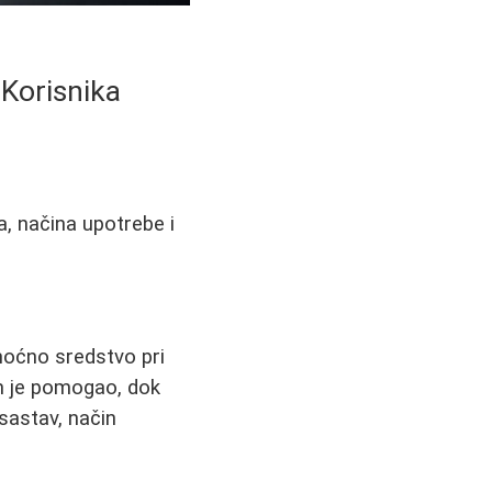
 Korisnika
va, načina upotrebe i
moćno sredstvo pri
im je pomogao, dok
sastav, način