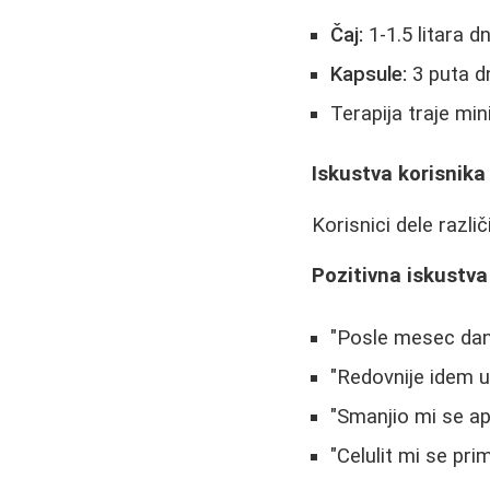
Čaj:
1-1.5 litara 
Kapsule:
3 puta d
Terapija traje mi
Iskustva korisnika
Korisnici dele različ
Pozitivna iskustva
"Posle mesec dan
"Redovnije idem u
"Smanjio mi se ap
"Celulit mi se pr