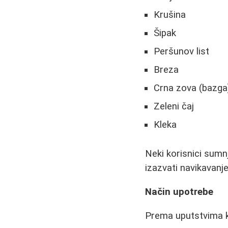
Krušina
Šipak
Peršunov list
Breza
Crna zova (bazga
Zeleni čaj
Kleka
Neki korisnici sumn
izazvati navikavanj
Način upotrebe
Prema uputstvima ko