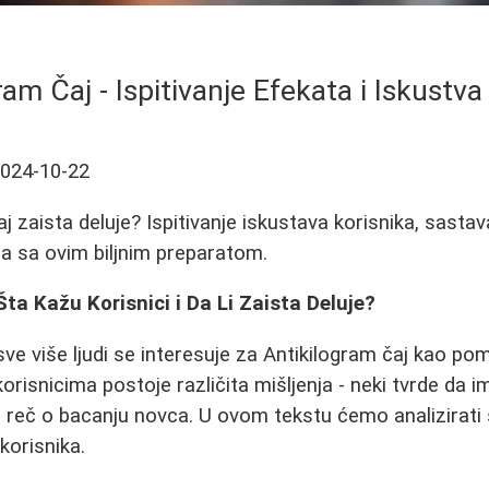
ram Čaj - Ispitivanje Efekata i Iskustva
024-10-22
aj zaista deluje? Ispitivanje iskustava korisnika, sasta
ja sa ovim biljnim preparatom.
Šta Kažu Korisnici i Da Li Zaista Deluje?
ve više ljudi se interesuje za Antikilogram čaj kao po
orisnicima postoje različita mišljenja - neki tvrde da 
e reč o bacanju novca. U ovom tekstu ćemo analizirati 
korisnika.