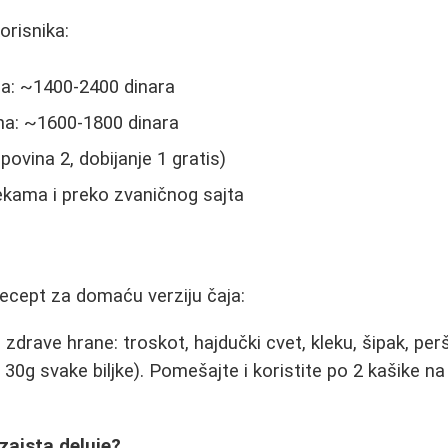
orisnika:
a: ~1400-2400 dinara
na: ~1600-1800 dinara
povina 2, dobijanje 1 gratis)
kama i preko zvaničnog sajta
t
 recept za domaću verziju čaja:
 zdrave hrane: troskot, hajdučki cvet, kleku, šipak, perš
o 30g svake biljke). Pomešajte i koristite po 2 kašike na
 zaista deluje?