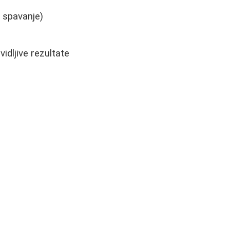
d spavanje)
idljive rezultate