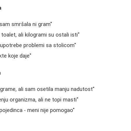
a
nisam smršala ni gram"
oalet, ali kilogrami su ostali isti"
 upotrebe problemi sa stolicom"
te koje daje"
a
ograme, ali sam osetila manju nadutost"
nju organizma, ali ne topi masti"
 pojedinca - meni nije pomogao"