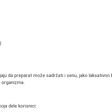
)
jaju da preparat može sadržati i senu, jako laksativno 
e organizma.
ja dele korisnici: