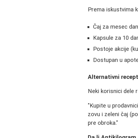
Prema iskustvima k
Čaj za mesec dan
Kapsule za 10 da
Postoje akcije (ku
Dostupan u apote
Alternativni recep
Neki korisnici dele
"Kupite u prodavnici
zovu i zeleni čaj (p
pre obroka."
Da li Antikilogram