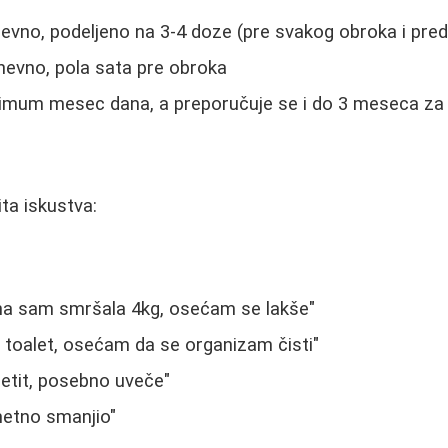
dnevno, podeljeno na 3-4 doze (pre svakog obroka i pre
nevno, pola sata pre obroka
nimum mesec dana, a preporučuje se i do 3 meseca za v
ita iskustva:
a sam smršala 4kg, osećam se lakše"
 toalet, osećam da se organizam čisti"
etit, posebno uveče"
imetno smanjio"