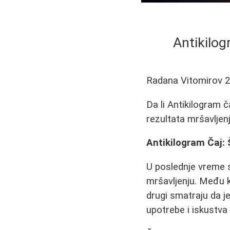
Antikilog
Radana Vitomirov
2
Da li Antikilogram č
rezultata mršavljen
Antikilogram Čaj: 
U poslednje vreme s
mršavljenju. Među k
drugi smatraju da j
upotrebe i iskustva 