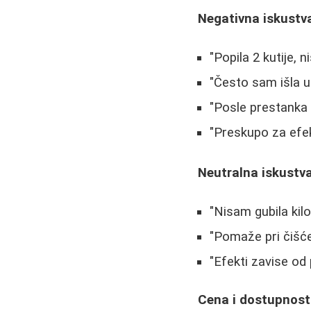
Negativna iskustv
"Popila 2 kutije, 
"Često sam išla u t
"Posle prestanka
"Preskupo za efek
Neutralna iskustv
"Nisam gubila kil
"Pomaže pri čišće
"Efekti zavise od
Cena i dostupnost