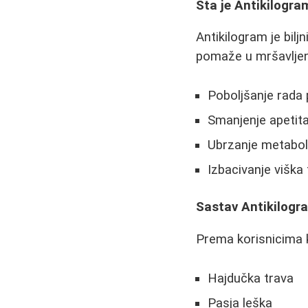
Šta je Antikilogra
Antikilogram je bilj
pomaže u mršavljen
Poboljšanje rada
Smanjenje apetit
Ubrzanje metabo
Izbacivanje viška
Sastav Antikilogr
Prema korisnicima ko
Hajdučka trava
Pasja leška