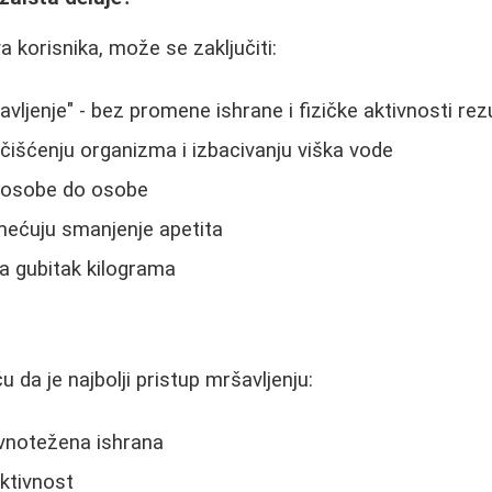
 korisnika, može se zaključiti:
vljenje" - bez promene ishrane i fizičke aktivnosti rez
išćenju organizma i izbacivanju viška vode
d osobe do osobe
imećuju smanjenje apetita
a gubitak kilograma
u da je najbolji pristup mršavljenju:
vnotežena ishrana
ktivnost