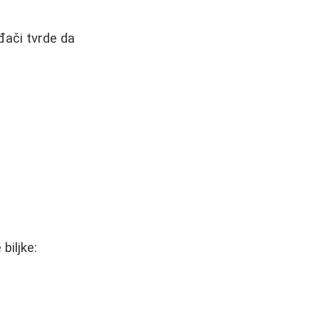
ođači tvrde da
biljke: