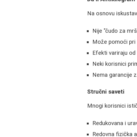
Na osnovu iskustava
Nije "čudo za mrša
Može pomoći pri č
Efekti variraju o
Neki korisnici pr
Nema garancije z
Stručni saveti
Mnogi korisnici istič
Redukovana i ura
Redovna fizička a