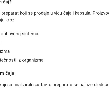
m čaj?
ni preparat koji se prodaje u vidu čaja i kapsula. Proizv
ju kroz:
 probavnog sistema
a
lizma
 tečnosti iz organizma
am čaja
ji su analizirali sastav, u preparatu se nalaze sledeće 