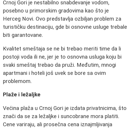
Crnoj Gori je nestabilno snabdevanje vodom,
posebno u primorskim gradovima kao što je
Herceg Novi. Ovo predstavlja ozbiljan problem za
turističku destinaciju, gde bi osnovne usluge trebale
biti garantovane.
Kvalitet smeštaja se ne bi trebao meriti time da li
postoji voda ili ne, jer je to osnovna usluga koju bi
svaki smeštaj trebao da pruži. Međutim, mnogi
apartmani i hoteli još uvek se bore sa ovim
problemom.
Plaže i ležaljke
Većina plaža u Crnoj Gori je izdata privatnicima, što
znači da se za ležaljke i suncobrane mora platiti.
Cene variraju, ali prosečna cena iznajmljivanja