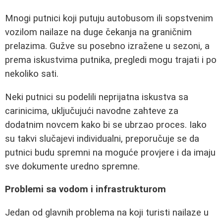
Mnogi putnici koji putuju autobusom ili sopstvenim
vozilom nailaze na duge čekanja na graničnim
prelazima. Gužve su posebno izražene u sezoni, a
prema iskustvima putnika, pregledi mogu trajati i po
nekoliko sati.
Neki putnici su podelili neprijatna iskustva sa
carinicima, uključujući navodne zahteve za
dodatnim novcem kako bi se ubrzao proces. Iako
su takvi slučajevi individualni, preporučuje se da
putnici budu spremni na moguće provjere i da imaju
sve dokumente uredno spremne.
Problemi sa vodom i infrastrukturom
Jedan od glavnih problema na koji turisti nailaze u