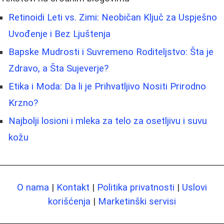
Retinoidi Leti vs. Zimi: Neobičan Ključ za Uspješno
Uvođenje i Bez Ljuštenja
Bapske Mudrosti i Suvremeno Roditeljstvo: Šta je
Zdravo, a Šta Sujeverje?
Etika i Moda: Da li je Prihvatljivo Nositi Prirodno
Krzno?
Najbolji losioni i mleka za telo za osetljivu i suvu
kožu
O nama
|
Kontakt
|
Politika privatnosti
|
Uslovi
korišćenja
|
Marketinški servisi