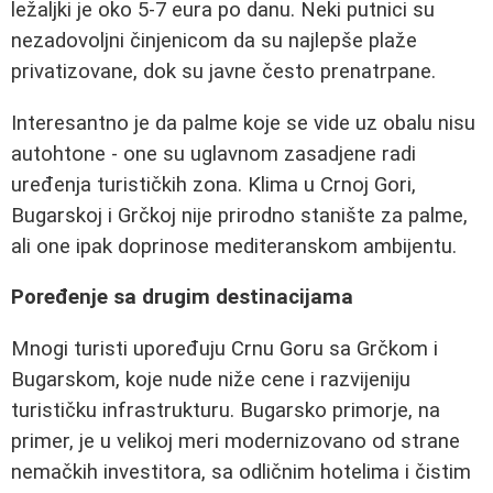
ležaljki je oko 5-7 eura po danu. Neki putnici su
nezadovoljni činjenicom da su najlepše plaže
privatizovane, dok su javne često prenatrpane.
Interesantno je da palme koje se vide uz obalu nisu
autohtone - one su uglavnom zasadjene radi
uređenja turističkih zona. Klima u Crnoj Gori,
Bugarskoj i Grčkoj nije prirodno stanište za palme,
ali one ipak doprinose mediteranskom ambijentu.
Poređenje sa drugim destinacijama
Mnogi turisti upoređuju Crnu Goru sa Grčkom i
Bugarskom, koje nude niže cene i razvijeniju
turističku infrastrukturu. Bugarsko primorje, na
primer, je u velikoj meri modernizovano od strane
nemačkih investitora, sa odličnim hotelima i čistim