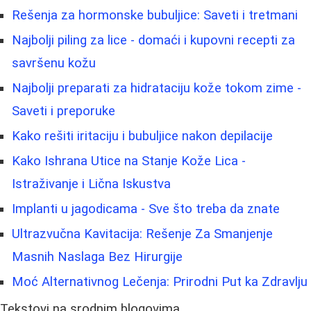
Rešenja za hormonske bubuljice: Saveti i tretmani
Najbolji piling za lice - domaći i kupovni recepti za
savršenu kožu
Najbolji preparati za hidrataciju kože tokom zime -
Saveti i preporuke
Kako rešiti iritaciju i bubuljice nakon depilacije
Kako Ishrana Utice na Stanje Kože Lica -
Istraživanje i Lična Iskustva
Implanti u jagodicama - Sve što treba da znate
Ultrazvučna Kavitacija: Rešenje Za Smanjenje
Masnih Naslaga Bez Hirurgije
Moć Alternativnog Lečenja: Prirodni Put ka Zdravlju
Tekstovi na srodnim blogovima