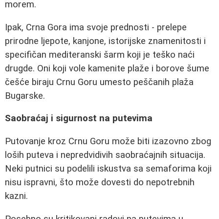
morem.
Ipak, Crna Gora ima svoje prednosti - prelepe
prirodne ljepote, kanjone, istorijske znamenitosti i
specifičan mediteranski šarm koji je teško naći
drugde. Oni koji vole kamenite plaže i borove šume
češće biraju Crnu Goru umesto peščanih plaža
Bugarske.
Saobraćaj i sigurnost na putevima
Putovanje kroz Crnu Goru može biti izazovno zbog
loših puteva i nepredvidivih saobraćajnih situacija.
Neki putnici su podelili iskustva sa semaforima koji
nisu ispravni, što može dovesti do nepotrebnih
kazni.
Posebno su kritikovani radovi na putevima u