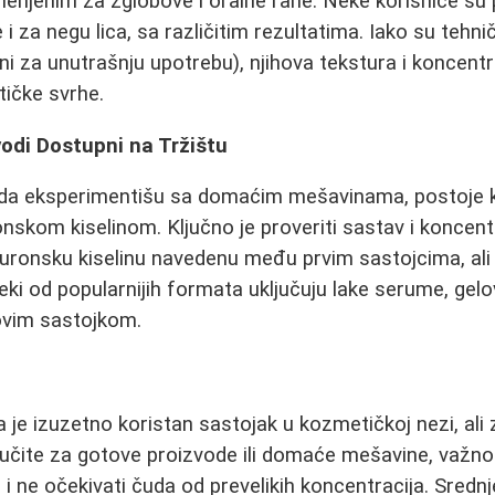
njenim za zglobove i oralne rane. Neke korisnice su
 i za negu lica, sa različitim rezultatima. Iako su tehn
ni za unutrašnju upotrebu), njihova tekstura i koncent
ičke svrhe.
odi Dostupni na Tržištu
 da eksperimentišu sa domaćim mešavinama, postoje kv
onskom kiselinom. Ključno je proveriti sastav i koncent
aluronsku kiselinu navedenu među prvim sastojcima, al
ki od popularnijih formata uključuju lake serume, gelo
vim sastojkom.
a je izuzetno koristan sastojak u kozmetičkoj nezi, ali
lučite za gotove proizvode ili domaće mešavine, važno 
 i ne očekivati čuda od prevelikih koncentracija. Sredn