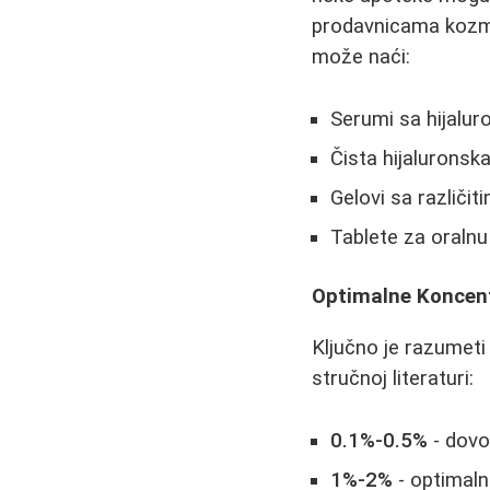
prodavnicama kozmet
može naći:
Serumi sa hijalu
Čista hijaluronska
Gelovi sa različi
Tablete za oralnu
Optimalne Koncent
Ključno je razumeti
stručnoj literaturi:
0.1%-0.5%
- dovo
1%-2%
- optimaln