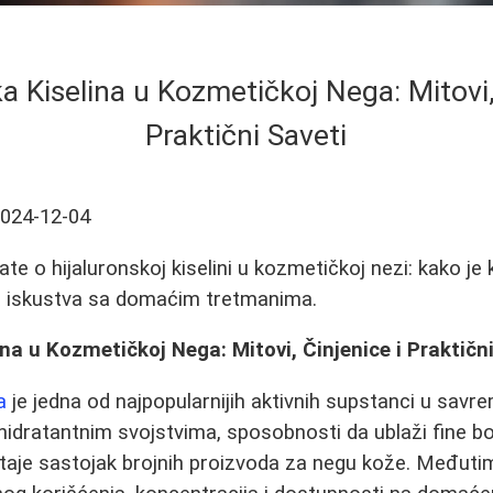
a Kiselina u Kozmetičkoj Nega: Mitovi,
Praktični Saveti
024-12-04
te o hijaluronskoj kiselini u kozmetičkoj nezi: kako je ko
na iskustva sa domaćim tretmanima.
ina u Kozmetičkoj Nega: Mitovi, Činjenice i Praktičn
a
je jedna od najpopularnijih aktivnih supstanci u savr
idratantnim svojstvima, sposobnosti da ublaži fine bore
staje sastojak brojnih proizvoda za negu kože. Međuti