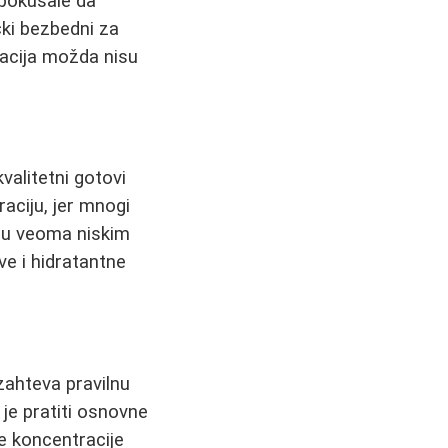
 pokušale da
ički bezbedni za
racija možda nisu
alitetni gotovi
raciju, jer mnogi
i u veoma niskim
ve i hidratantne
 zahteva pravilnu
je pratiti osnovne
je koncentracije