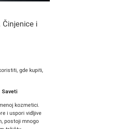
 Činjenice i
ristiti, gde kupiti,
i Saveti
emenoj kozmetici.
 i uspori vidljive
m, postoji mnogo