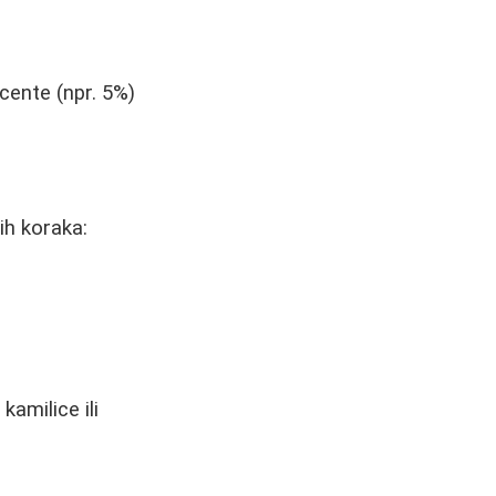
ocente (npr. 5%)
ih koraka:
amilice ili