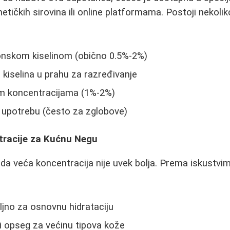
ičkih sirovina ili online platformama. Postoji nekolik
ronskom kiselinom (obično 0.5%-2%)
 kiselina u prahu za razređivanje
tim koncentracijama (1%-2%)
 upotrebu (često za zglobove)
racije za Kućnu Negu
 da veća koncentracija nije uvek bolja. Prema iskustvim
ljno za osnovnu hidrataciju
i opseg za većinu tipova kože