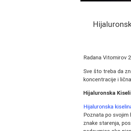
Hijaluronsk
Radana Vitomirov
2
Sve što treba da zna
koncentracije i lič
Hijaluronska Kisel
Hijaluronska kiselin
Poznata po svojim h
znake starenja, po