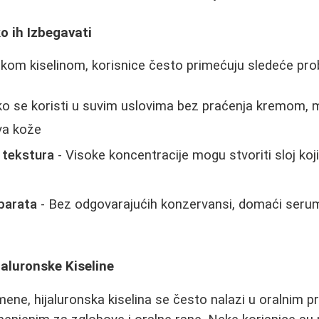
o ih Izbegavati
skom kiselinom, korisnice često primećuju sledeće pr
ko se koristi u suvim uslovima bez praćenja kremom,
eva kože
 tekstura
- Visoke koncentracije mogu stvoriti sloj koj
parata
- Bez odgovarajućih konzervansi, domaći seru
aluronske Kiseline
mene, hijaluronska kiselina se često nalazi u oralnim p