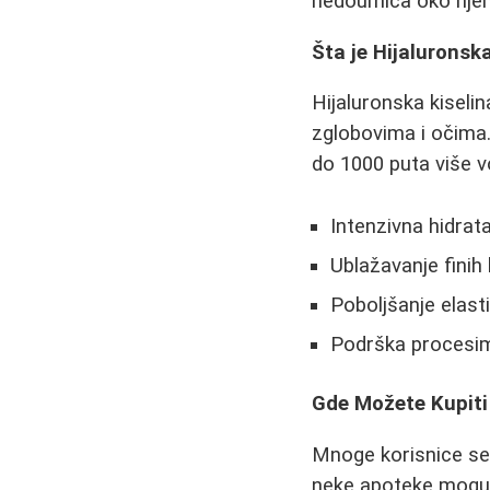
nedoumica oko njen
Šta je Hijaluronska
Hijaluronska kiselin
zglobovima i očima.
do 1000 puta više v
Intenzivna hidrat
Ublažavanje finih 
Poboljšanje elast
Podrška procesim
Gde Možete Kupiti 
Mnoge korisnice se p
neke apoteke mogu 