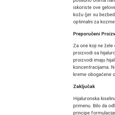
posebno onima name
iskoriste ove gelove
kožu (jer su bezbed
optimalni za kozmet
Preporučeni Proizv
Za one koji ne žele
proizvodi sa hijalur
proizvodi imaju hij
koncentracijama. Ne
kreme obogaćene o
Zaključak
Hijaluronska kiselin
primenu. Bilo da od
principe formulacije