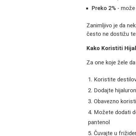
Preko 2%
- može b
Zanimljivo je da nek
često ne dostižu te
Kako Koristiti Hij
Za one koje žele d
Koristite destilo
Dodajte hijaluro
Obavezno koristi
Možete dodati do
pantenol
Čuvajte u frižide