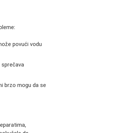
obleme:
 može povući vodu
i sprečava
mi brzo mogu da se
reparatima,