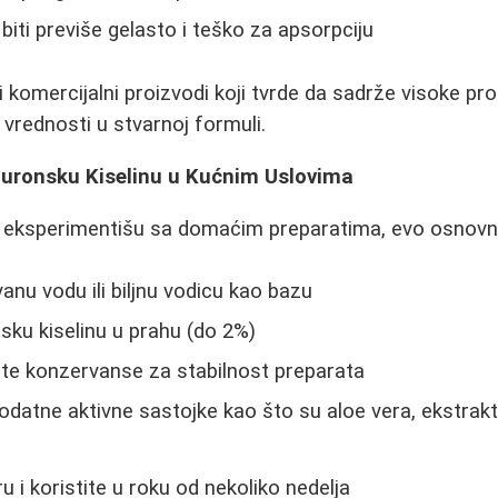
iti previše gelasto i teško za apsorpciju
i komercijalni proizvodi koji tvrde da sadrže visoke pr
 vrednosti u stvarnoj formuli.
aluronsku Kiselinu u Kućnim Uslovima
a eksperimentišu sa domaćim preparatima, evo osnovn
vanu vodu ili biljnu vodicu kao bazu
nsku kiselinu u prahu (do 2%)
te konzervanse za stabilnost preparata
datne aktivne sastojke kao što su aloe vera, ekstrakt k
ru i koristite u roku od nekoliko nedelja