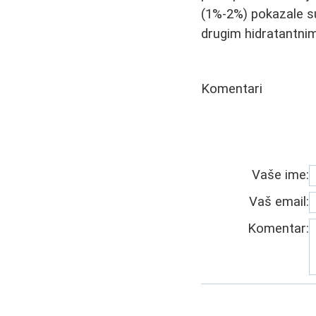
(1%-2%) pokazale su
drugim hidratantnim
Komentari
Vaše ime:
Vaš email:
Komentar: