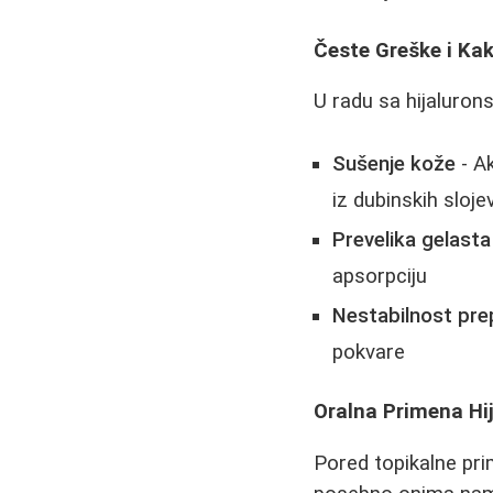
Česte Greške i Kak
U radu sa hijaluron
Sušenje kože
- A
iz dubinskih sloj
Prevelika gelasta
apsorpciju
Nestabilnost pre
pokvare
Oralna Primena Hij
Pored topikalne pri