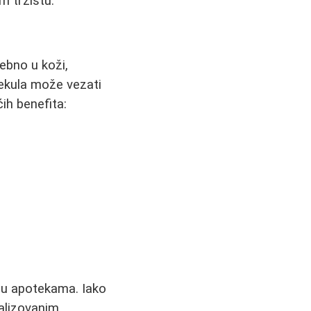
m tržištu.
sebno u koži,
lekula može vezati
ih benefita:
u u apotekama. Iako
alizovanim