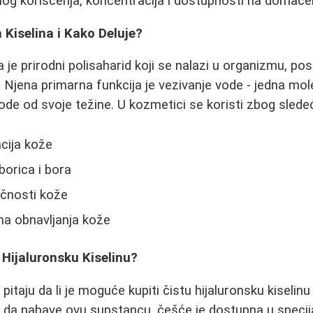
og korišćenja, koncentracija i dostupnosti na domaće
 Kiselina i Kako Deluje?
a je prirodni polisaharid koji se nalazi u organizmu, po
 Njena primarna funkcija je vezivanje vode - jedna mo
ode od svoje težine. U kozmetici se koristi zbog sledeć
acija kože
borica i bora
ičnosti kože
a obnavljanja kože
Hijaluronsku Kiselinu?
itaju da li je moguće kupiti čistu hijaluronsku kiselin
da nabave ovu supstancu, češće je dostupna u specij