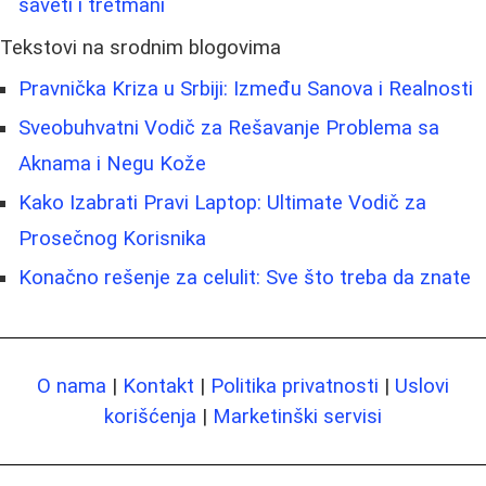
saveti i tretmani
Tekstovi na srodnim blogovima
Pravnička Kriza u Srbiji: Između Sanova i Realnosti
Sveobuhvatni Vodič za Rešavanje Problema sa
Aknama i Negu Kože
Kako Izabrati Pravi Laptop: Ultimate Vodič za
Prosečnog Korisnika
Konačno rešenje za celulit: Sve što treba da znate
O nama
|
Kontakt
|
Politika privatnosti
|
Uslovi
korišćenja
|
Marketinški servisi