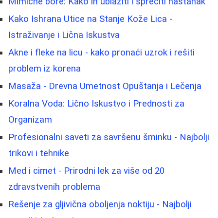
Mimične bore: Kako ih ublažiti i sprečiti nastanak
Kako Ishrana Utice na Stanje Kože Lica -
Istraživanje i Lična Iskustva
Akne i fleke na licu - kako pronaći uzrok i rešiti
problem iz korena
Masaža - Drevna Umetnost Opuštanja i Lečenja
Koralna Voda: Lično Iskustvo i Prednosti za
Organizam
Profesionalni saveti za savršenu šminku - Najbolji
trikovi i tehnike
Med i cimet - Prirodni lek za više od 20
zdravstvenih problema
Rešenje za gljivična oboljenja noktiju - Najbolji