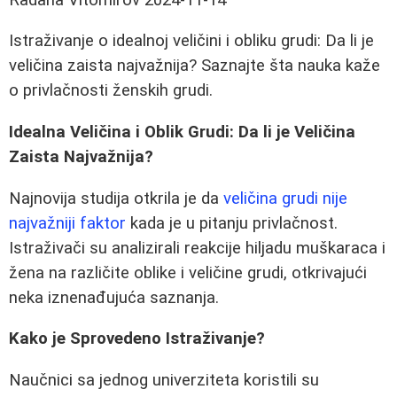
Istraživanje o idealnoj veličini i obliku grudi: Da li je
veličina zaista najvažnija? Saznajte šta nauka kaže
o privlačnosti ženskih grudi.
Idealna Veličina i Oblik Grudi: Da li je Veličina
Zaista Najvažnija?
Najnovija studija otkrila je da
veličina grudi nije
najvažniji faktor
kada je u pitanju privlačnost.
Istraživači su analizirali reakcije hiljadu muškaraca i
žena na različite oblike i veličine grudi, otkrivajući
neka iznenađujuća saznanja.
Kako je Sprovedeno Istraživanje?
Naučnici sa jednog univerziteta koristili su