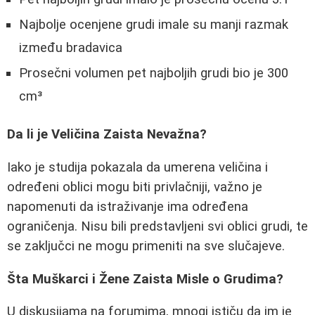
Najbolje ocenjene grudi imale su manji razmak
između bradavica
Prosečni volumen pet najboljih grudi bio je 300
cm³
Da li je Veličina Zaista Nevažna?
Iako je studija pokazala da umerena veličina i
određeni oblici mogu biti privlačniji, važno je
napomenuti da istraživanje ima određena
ograničenja. Nisu bili predstavljeni svi oblici grudi, te
se zaključci ne mogu primeniti na sve slučajeve.
Šta Muškarci i Žene Zaista Misle o Grudima?
U diskusijama na forumima, mnogi ističu da im je