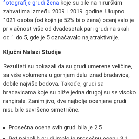
fotografije grudi žena
koje su bile na hirurškim
zahvatima između 2009. i 2019. godine. Ukupno
1021 osoba (od kojih je 52% bilo žena) ocenjivalo je
privlačnost više od dvadesetak pari grudi na skali
od 1 do 5, gde je 5 označavalo najatraktivnije.
Ključni Nalazi Studije
Rezultati su pokazali da su grudi umerene veličine,
sa više volumena u gornjem delu iznad bradavica,
dobile najviše bodova. Takođe, grudi sa
bradavicama koje su bliže jedna drugoj su se visoko
rangirale. Zanimljivo, dve najbolje ocenjene grudi
nisu bile savršeno simetrične.
Prosečna ocena svih grudi bila je 2.5
Pet najboljih grudi imalo je prosečnu ocenu 3.1