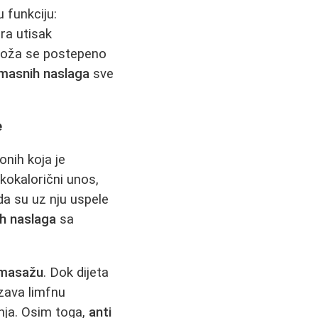
 funkciju:
ra utisak
 koža se postepeno
 masnih naslaga
sve
e
nih koja je
kokalorični unos,
a su uz nju uspele
ih naslaga
sa
t masažu
. Dok dijeta
zava limfnu
anja. Osim toga,
anti