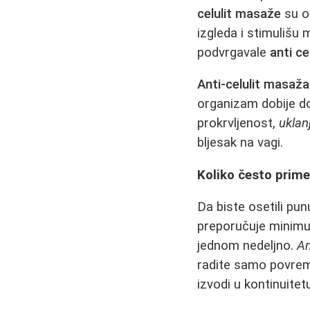
celulit masaže
su o
izgleda i stimulišu
podvrgavale
anti c
Anti-celulit masaža
organizam dobije do
prokrvljenost,
uklan
bljesak na vagi.
Koliko često prime
Da biste osetili pu
preporučuje minimu
jednom nedeljno.
An
radite samo povrem
izvodi u kontinuitet