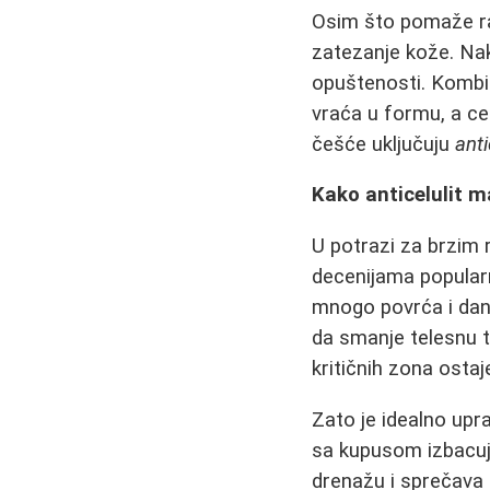
Osim što pomaže ra
zatezanje kože. Nak
opuštenosti. Komb
vraća u formu, a cel
češće uključuju
ant
Kako anticelulit m
U potrazi za brzim 
decenijama popularn
mnogo povrća i dan
da smanje telesnu 
kritičnih zona osta
Zato je idealno upra
sa kupusom izbacuje
drenažu i sprečava 