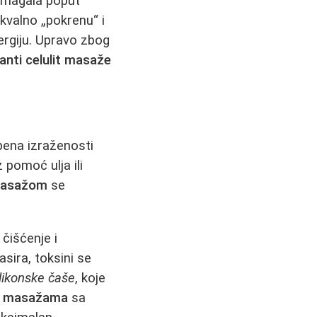
 pomagala poput
ukvalno „pokrenu“ i
ergiju. Upravo zbog
anti celulit masaže
epena izraženosti
 pomoć ulja ili
 masažom
se
čišćenje i
sira, toksini se
ilikonske čaše
, koje
it masažama
sa