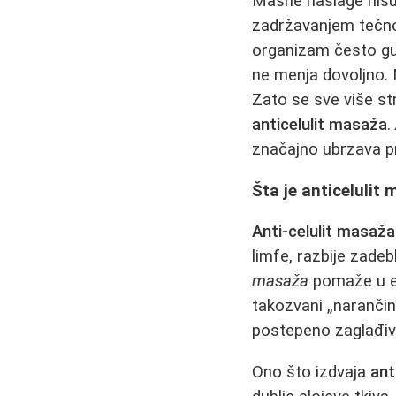
Masne naslage nisu
zadržavanjem tečno
organizam često gu
ne menja dovoljno. 
Zato se sve više st
anticelulit masaža
.
značajno ubrzava 
Šta je anticelulit 
Anti-celulit masaža
limfe, razbije zadeb
masaža
pomaže u el
takozvani „naranči
postepeno zaglađiva
Ono što izdvaja
ant