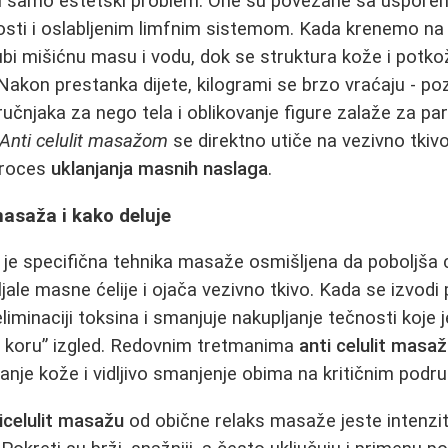
 samo estetski problem. One su povezane sa usporen
sti i oslabljenim limfnim sistemom. Kada krenemo na r
bi mišićnu masu i vodu, dok se struktura kože i potk
Nakon prestanka dijete, kilogrami se brzo vraćaju - poz
ručnjaka za nego tela i oblikovanje figure zalaže za pa
Anti celulit masažom
se direktno utiče na vezivno tkivo,
proces
uklanjanja masnih naslaga
.
masaža i kako deluje
je specifična tehnika masaže osmišljena da poboljša cir
ljale masne ćelije i ojača vezivno tkivo. Kada se izvodi 
iminaciji toksina i smanjuje nakupljanje tečnosti koje
n koru” izgled. Redovnim tretmanima
anti celulit mas
nje kože i vidljivo smanjenje obima na kritičnim podru
icelulit masažu
od obične relaks masaže jeste intenzi