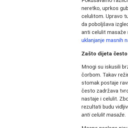
Pokušavamo različit
neretko, uprkos gub
celulitom. Upravo 
da poboljšava izgle
anti celulit masaže
uklanjanje masnih 
Zašto dijeta često
Mnogi su iskusili b
čorbom. Takav režim
stomak postaje ravn
često zadržava tvrd
nastaje i celulit. 
rezultati budu vidlji
anti celulit masaže
.