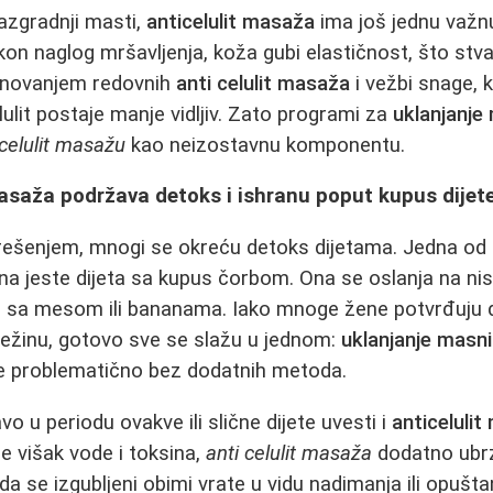
zgradnji masti,
anticelulit masaža
ima još jednu važnu
on naglog mršavljenja, koža gubi elastičnost, što stva
inovanjem redovnih
anti celulit masaža
i vežbi snage,
ulit postaje manje vidljiv. Zato programi za
uklanjanje
icelulit masažu
kao neizostavnu komponentu.
asaža podržava detoks i ishranu poput kupus dijet
rešenjem, mnogi se okreću detoks dijetama. Jedna od o
a jeste dijeta sa kupus čorbom. Ona se oslanja na nis
 sa mesom ili bananama. Iako mnoge žene potvrđuju d
težinu, gotovo sve se slažu u jednom:
uklanjanje masn
je problematično bez dodatnih metoda.
vo u periodu ovakve ili slične dijete uvesti i
anticeluli
 višak vode i toksina,
anti celulit masaža
dodatno ubr
da se izgubljeni obimi vrate u vidu nadimanja ili opušt