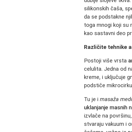
dublje slojeve tkiva
silikonskih čaša, sp
da se podstakne nji
toga mnogi koji su
kao sastavni deo pr
Različite tehnike 
Postoji više vrsta
a
celulita. Jedna od n
kreme, i uključuje g
podstiče mikrocirkul
Tu je i
masaža me
uklanjanje masnih 
izvlače na površinu
stvaraju vakuum i 