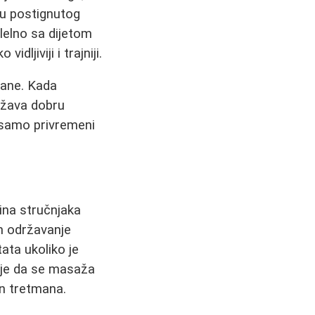
ju postignutog
lelno sa dijetom
idljiviji i trajniji.
rane. Kada
ržava dobru
 samo privremeni
ina stručnjaka
m održavanje
ata ukoliko je
o je da se masaža
on tretmana.