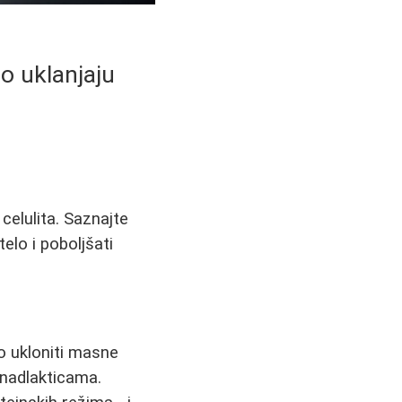
no uklanjaju
 celulita. Saznajte
elo i poboljšati
o ukloniti masne
 nadlakticama.