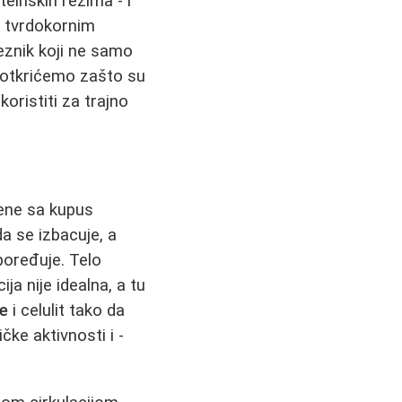
einskih režima - i
i tvrdokornim
znik koji ne samo
u otkrićemo zašto su
oristiti za trajno
vene sa kupus
a se izbacuje, a
poređuje. Telo
a nije idealna, a tu
ge
i celulit tako da
ičke aktivnosti i -