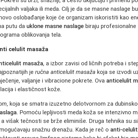
. Pokreti su brži, snažniji, a često uključuju i primenu
ecijalnih valjaka ili meda. Cilj je da se masne naslage b
hovo oslobađanje koje će organizam iskoristiti kao en
 na putu da
uklone masne naslage
biraju profesionalne
ograma oblikovanja tela.
anti celulit masaža
nticelulit masaža
, a izbor zavisi od ličnih potreba i st
ajpoznatijih je
ručna anticelulit masaža
koja se izvodi uz
nječenje, valjanje i vibracione pokrete. Ova
anticelulit
acija i elastičnost kože.
dom
, koja se smatra izuzetno delotvornom za dubinsko 
naslaga
. Pomoću lepljivosti meda koža se intenzivno ma
, a višak tečnosti se brže eliminiše. Druga tehnika su
s
omogućavaju snažnu drenažu. Kada je reč o
anti-celul