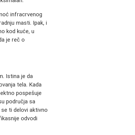
aksimalan.
oć infracrvenog
adnju masti. Ipak, i
no kod kuće, u
a je reč o
. Istina je da
kovanja tela. Kada
rektno pospešuje
 su područja sa
se ti delovi aktivno
fikasnije odvodi