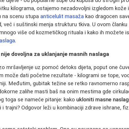
e dijete - od popularne supe od kupusa do strogih prot
itku kilograma, ostajemo nezadovoljni izgledom kože 
tu na scenu stupa
anticelulit masaža
kao dragocen save
d, već i suštinski menja strukturu tkiva. U ovom člank
 mnogo više od kozmetičkog rituala i kako ih možete isk
naslaga
.
 nije dovoljna za uklanjanje masnih naslaga
rzo mršavljenje uz pomoć detoks dijeta, poput one ču
 može dati početne rezultate - kilogrami se tope, vod
iji. Međutim, gubitak težine se retko ravnomerno ras
okorne zalihe masti baš na onim mestima gde cirkulacij
Zbog toga se nameće pitanje: kako
ukloniti masne nasla
vi i trajni? Odgovor leži u kombinaciji zdrave ishrane, fiz