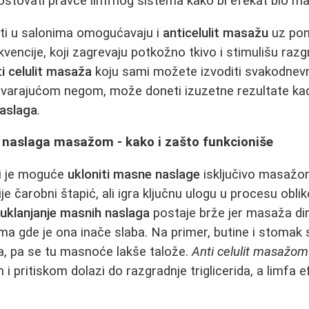
oštovati pravce limfnog sistema kako bi efekat bio m
ati u salonima omogućavaju i
anticelulit masažu
uz pom
ekvencije, koji zagrevaju potkožno tkivo i stimulišu razgr
ti celulit masaža
koju sami možete izvoditi svakodnev
ovarajućom negom, može doneti izuzetne rezultate kad
naslaga
.
 naslaga masažom - kako i zašto funkcioniše
li je moguće
ukloniti masne naslage
isključivo masažom
je čarobni štapić, ali igra ključnu ulogu u procesu obli
,
uklanjanje masnih naslaga
postaje brže jer masaža di
ima gde je ona inače slaba. Na primer, butine i stomak
a, pa se tu masnoće lakše talože.
Anti celulit masažom
i pritiskom dolazi do razgradnje triglicerida, a limfa e