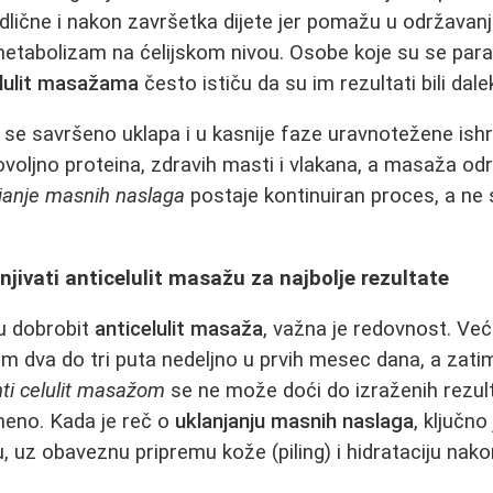
dlične i nakon završetka dijete jer pomažu u održavan
 metabolizam na ćelijskom nivou. Osobe koje su se para
elulit masažama
često ističu da su im rezultati bili daleko v
se savršeno uklapa i u kasnije faze uravnotežene ish
voljno proteina, zdravih masti i vlakana, a masaža od
janje masnih naslaga
postaje kontinuiran proces, a ne
njivati anticelulit masažu za najbolje rezultate
nu dobrobit
anticelulit masaža
, važna je redovnost. Već
m dva do tri puta nedeljno u prvih mesec dana, a zati
ti celulit masažom
se ne može doći do izraženih rezult
eno. Kada je reč o
uklanjanju masnih naslaga
, ključn
u, uz obaveznu pripremu kože (piling) i hidrataciju nak