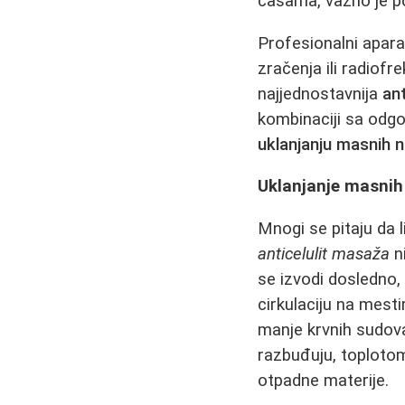
čašama, važno je p
Profesionalni apar
zračenja ili radiofr
najjednostavnija
an
kombinaciji sa odg
uklanjanju masnih 
Uklanjanje masnih
Mnogi se pitaju da 
anticelulit masaža
ni
se izvodi dosledno
cirkulaciju na mest
manje krvnih sudov
razbuđuju, toplotom 
otpadne materije.