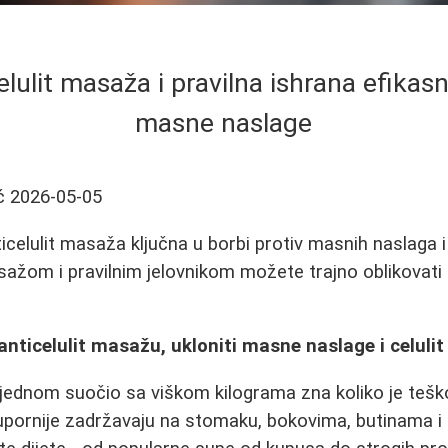
lulit masaža i pravilna ishrana efikas
masne naslage
ć
2026-05-05
ticelulit masaža ključna u borbi protiv masnih naslaga i
sažom i pravilnim jelovnikom možete trajno oblikovati t
anticelulit masažu, ukloniti masne naslage i celulit
jednom suočio sa viškom kilograma zna koliko je tešk
upornije zadržavaju na stomaku, bokovima, butinama i