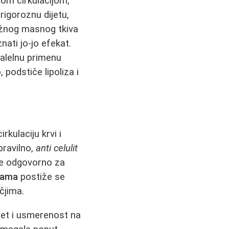
om cirkulacijom,
igoroznu dijetu,
ožnog masnog tkiva
nati jo-jo efekat.
ralelnu primenu
 podstiče lipoliza i
kulaciju krvi i
pravilno,
anti celulit
 je odgovorno za
ažama
postiže se
čjima.
tet i usmerenost na