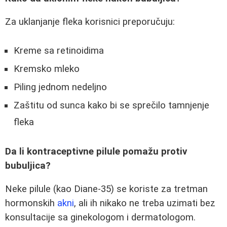
Za uklanjanje fleka korisnici preporučuju:
Kreme sa retinoidima
Kremsko mleko
Piling jednom nedeljno
Zaštitu od sunca kako bi se sprečilo tamnjenje
fleka
Da li kontraceptivne pilule pomažu protiv
bubuljica?
Neke pilule (kao Diane-35) se koriste za tretman
hormonskih
akni
, ali ih nikako ne treba uzimati bez
konsultacije sa ginekologom i dermatologom.