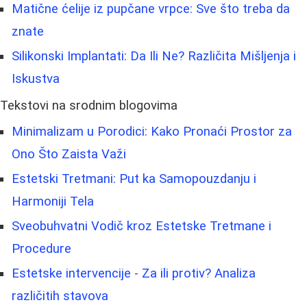
Matične ćelije iz pupčane vrpce: Sve što treba da
znate
Silikonski Implantati: Da Ili Ne? Različita Mišljenja i
Iskustva
Tekstovi na srodnim blogovima
Minimalizam u Porodici: Kako Pronaći Prostor za
Ono Što Zaista Važi
Estetski Tretmani: Put ka Samopouzdanju i
Harmoniji Tela
Sveobuhvatni Vodič kroz Estetske Tretmane i
Procedure
Estetske intervencije - Za ili protiv? Analiza
različitih stavova