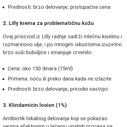
Prednosti: brzo delovanje, pristupačna cena
2. Lilly krema za problematičnu kožu
Ovaj proizvod iz Lilly radnje sadrži mlečnu kiselinu i
ruzmarinovo ulje, i po mnogim iskustvima izuzetno
brzo suši bubuljice i smanjuje crvenilo.
Cena: oko 150 dinara (15ml)
Primena: noću ili preko dana kada ne izlazite
Prednosti: brzo delovanje, prirodni sastojci
3. Klindamicin losion (1%)
Antibiotik lokalnog delovanja koji se pokazao
veoma efektivnim u lečenju upalnih procesa na