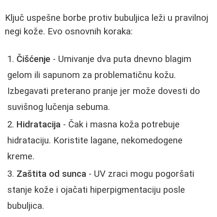
Ključ uspešne borbe protiv bubuljica leži u pravilnoj
negi kože. Evo osnovnih koraka:
Čišćenje
- Umivanje dva puta dnevno blagim
gelom ili sapunom za problematičnu kožu.
Izbegavati preterano pranje jer može dovesti do
suvišnog lučenja sebuma.
Hidratacija
- Čak i masna koža potrebuje
hidrataciju. Koristite lagane, nekomedogene
kreme.
Zaštita od sunca
- UV zraci mogu pogoršati
stanje kože i ojačati hiperpigmentaciju posle
bubuljica.