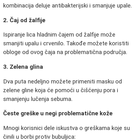
kombinacija deluje antibakterijski i smanjuje upale.
2. Čaj od žalfije
Ispiranje lica hladnim čajem od žalfije može
smanjiti upalu i crvenilo. Takođe možete koristiti
obloge od ovog čaja na problematična područja.
3. Zelena glina
Dva puta nedeljno možete primeniti masku od
zelene gline koja će pomoći u čišćenju pora i
smanjenju lučenja sebuma.
Česte greške u negi problematične kože
Mnogi korisnici dele iskustva o greškama koje su
činili u borbi protiv bubuljica: