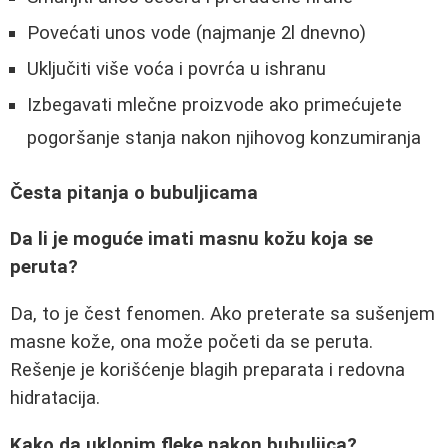
Povećati unos vode (najmanje 2l dnevno)
Uključiti više voća i povrća u ishranu
Izbegavati mlečne proizvode ako primećujete
pogoršanje stanja nakon njihovog konzumiranja
Česta pitanja o bubuljicama
Da li je moguće imati masnu kožu koja se
peruta?
Da, to je čest fenomen. Ako preterate sa sušenjem
masne kože, ona može početi da se peruta.
Rešenje je korišćenje blagih preparata i redovna
hidratacija.
Kako da uklonim fleke nakon bubuljica?