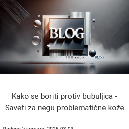
Kako se boriti protiv bubuljica -
Saveti za negu problematične kože
Radana Vitomirov
2025-03-03