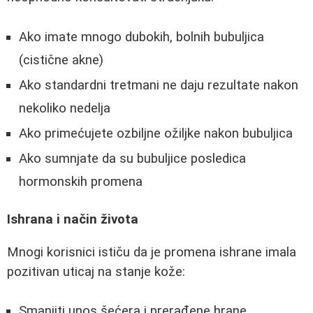
Ako imate mnogo dubokih, bolnih bubuljica
(cistične akne)
Ako standardni tretmani ne daju rezultate nakon
nekoliko nedelja
Ako primećujete ozbiljne ožiljke nakon bubuljica
Ako sumnjate da su bubuljice posledica
hormonskih promena
Ishrana i način života
Mnogi korisnici ističu da je promena ishrane imala
pozitivan uticaj na stanje kože:
Smanjiti unos šećera i prerađene hrane