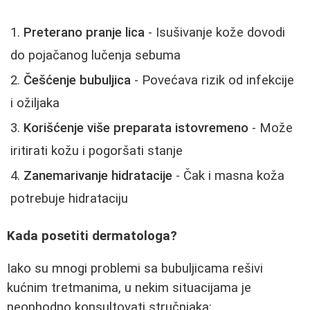
Preterano pranje lica
- Isušivanje kože dovodi
do pojačanog lučenja sebuma
Češćenje bubuljica
- Povećava rizik od infekcije
i ožiljaka
Korišćenje više preparata istovremeno
- Može
iritirati kožu i pogoršati stanje
Zanemarivanje hidratacije
- Čak i masna koža
potrebuje hidrataciju
Kada posetiti dermatologa?
Iako su mnogi problemi sa bubuljicama rešivi
kućnim tretmanima, u nekim situacijama je
neophodno konsultovati stručnjaka: