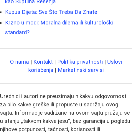
kao Suptilna Rešenja
Kupus Dijeta: Sve Što Treba Da Znate
Krzno u modi: Moralna dilema ili kulturološki
standard?
O nama
|
Kontakt
|
Politika privatnosti
|
Uslovi
korišćenja
|
Marketinški servisi
Urednici i autori ne preuzimaju nikakvu odgovornost
za bilo kakve greške ili propuste u sadržaju ovog
sajta. Informacije sadržane na ovom sajtu pružaju se
u stanju „takvom kakve jesu“, bez garancija u pogledu
njihove potpunosti, tačnosti, korisnosti ili