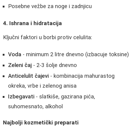
Posebne vežbe za noge i zadnjicu
4. Ishrana i hidratacija
Ključni faktori u borbi protiv celulita:
Voda
- minimum 2 litre dnevno (izbacuje toksine)
Zeleni čaj
- 2-3 šolje dnevno
Anticelulit čajevi
- kombinacija mahurastog
okreka, vrbe i zelenog anisa
Izbegavati
- slatkiše, gazirana pića,
suhomesnato, alkohol
Najbolji kozmetički preparati