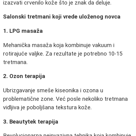
izazvati crvenilo kože što je znak da deluje.
Salonski tretmani koji vrede uloženog novca
1. LPG masaža
Mehanička masaža koja kombinuje vakuum i
rotirajuće valjke. Za rezultate je potrebno 10-15
tretmana.
2. Ozon terapija
Ubrizgavanje smeše kiseonika i ozona u
problematične zone. Već posle nekoliko tretmana
vidljiva je poboljšana tekstura kože.
3. Beautytek terapija
Revolucionarna neinvazivna tehnika koja kombinuje