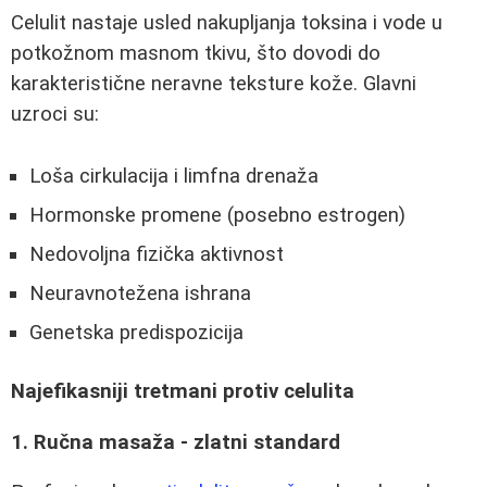
Celulit nastaje usled nakupljanja toksina i vode u
potkožnom masnom tkivu, što dovodi do
karakteristične neravne teksture kože. Glavni
uzroci su:
Loša cirkulacija i limfna drenaža
Hormonske promene (posebno estrogen)
Nedovoljna fizička aktivnost
Neuravnotežena ishrana
Genetska predispozicija
Najefikasniji tretmani protiv celulita
1. Ručna masaža - zlatni standard