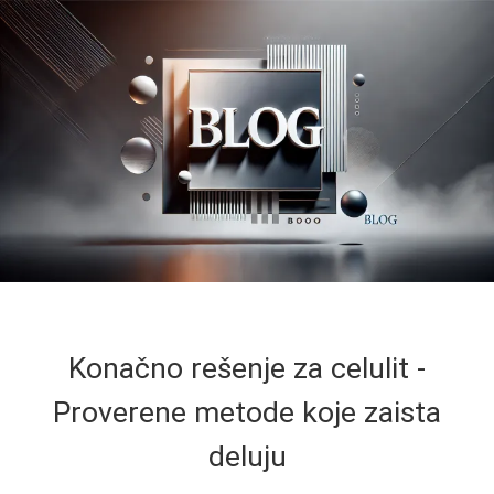
Konačno rešenje za celulit -
Proverene metode koje zaista
deluju