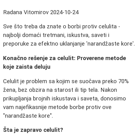
Radana Vitomirov
2024-10-24
Sve što treba da znate o borbi protiv celulita -
najbolji domaći tretmani, iskustva, saveti i
preporuke za efektno uklanjanje 'narandžaste kore'.
Konačno rešenje za celulit: Proverene metode
koje zaista deluju
Celulit je problem sa kojim se suočava preko 70%
žena, bez obzira na starost ili tip tela. Nakon
prikupljanja brojnih iskustava i saveta, donosimo
vam najefikasnije metode borbe protiv ove
"narandžaste kore".
Šta je zapravo celulit?