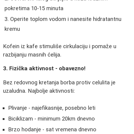
pokretima 10-15 minuta
Operite toplom vodom i nanesite hidratantnu
kremu
Kofein iz kafe stimuliše cirkulaciju i pomaže u
razbijanju masnih ćelija.
3. Fizička aktivnost - obavezno!
Bez redovnog kretanja borba protiv celulita je
uzaludna. Najbolje aktivnosti:
Plivanje - najefikasnije, posebno leti
Biciklizam - minimum 20km dnevno
Brzo hodanje - sat vremena dnevno