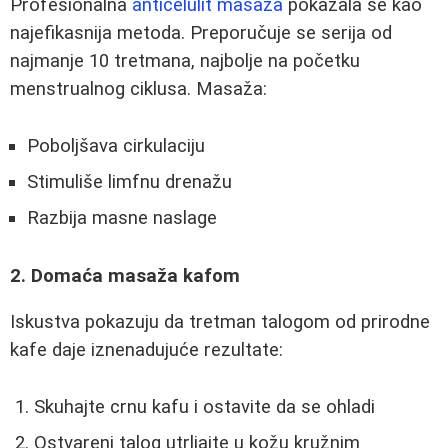
Profesionalna
anticelulit masaža
pokazala se kao
najefikasnija metoda. Preporučuje se serija od
najmanje 10 tretmana, najbolje na početku
menstrualnog ciklusa. Masaža:
Poboljšava cirkulaciju
Stimuliše limfnu drenažu
Razbija masne naslage
2. Domaća masaža kafom
Iskustva pokazuju da tretman talogom od prirodne
kafe daje iznenadujuće rezultate:
Skuhajte crnu kafu i ostavite da se ohladi
Ostvareni talog utrljajte u kožu kružnim