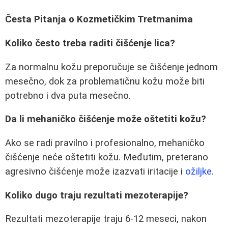
Česta Pitanja o Kozmetičkim Tretmanima
Koliko često treba raditi čišćenje lica?
Za normalnu kožu preporučuje se čišćenje jednom
mesečno, dok za problematičnu kožu može biti
potrebno i dva puta mesečno.
Da li mehaničko čišćenje može oštetiti kožu?
Ako se radi pravilno i profesionalno, mehaničko
čišćenje neće oštetiti kožu. Međutim, preterano
agresivno čišćenje može izazvati iritacije i
ožiljke
.
Koliko dugo traju rezultati mezoterapije?
Rezultati mezoterapije traju 6-12 meseci, nakon