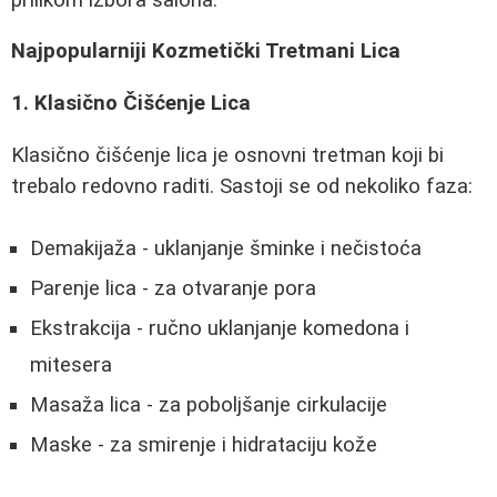
Najpopularniji Kozmetički Tretmani Lica
1. Klasično Čišćenje Lica
Klasično čišćenje lica je osnovni tretman koji bi
trebalo redovno raditi. Sastoji se od nekoliko faza:
Demakijaža - uklanjanje šminke i nečistoća
Parenje lica - za otvaranje pora
Ekstrakcija - ručno uklanjanje komedona i
mitesera
Masaža lica - za poboljšanje cirkulacije
Maske - za smirenje i hidrataciju kože