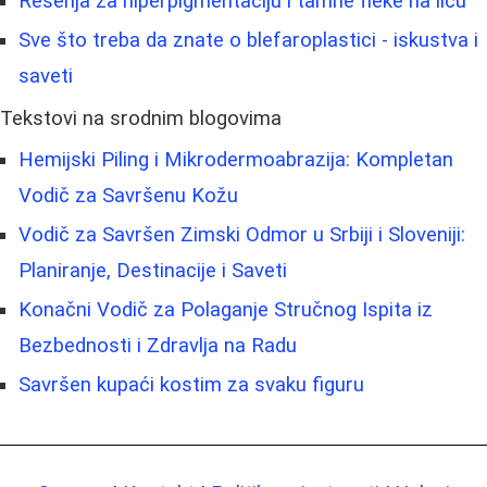
Rešenja za hiperpigmentaciju i tamne fleke na licu
Sve što treba da znate o blefaroplastici - iskustva i
saveti
Tekstovi na srodnim blogovima
Hemijski Piling i Mikrodermoabrazija: Kompletan
Vodič za Savršenu Kožu
Vodič za Savršen Zimski Odmor u Srbiji i Sloveniji:
Planiranje, Destinacije i Saveti
Konačni Vodič za Polaganje Stručnog Ispita iz
Bezbednosti i Zdravlja na Radu
Savršen kupaći kostim za svaku figuru