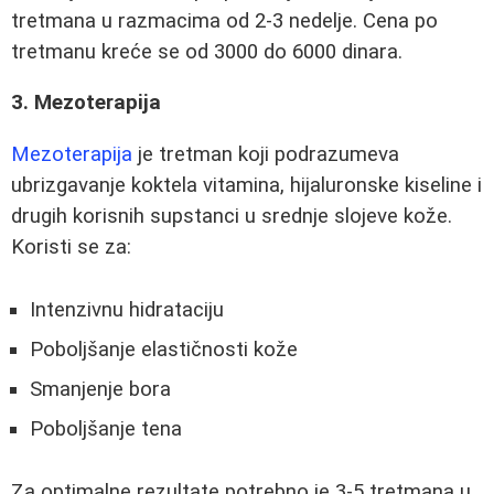
tretmana u razmacima od 2-3 nedelje. Cena po
tretmanu kreće se od 3000 do 6000 dinara.
3. Mezoterapija
Mezoterapija
je tretman koji podrazumeva
ubrizgavanje koktela vitamina, hijaluronske kiseline i
drugih korisnih supstanci u srednje slojeve kože.
Koristi se za:
Intenzivnu hidrataciju
Poboljšanje elastičnosti kože
Smanjenje bora
Poboljšanje tena
Za optimalne rezultate potrebno je 3-5 tretmana u