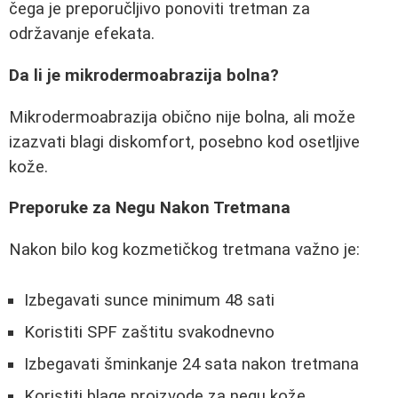
čega je preporučljivo ponoviti tretman za
održavanje efekata.
Da li je mikrodermoabrazija bolna?
Mikrodermoabrazija obično nije bolna, ali može
izazvati blagi diskomfort, posebno kod osetljive
kože.
Preporuke za Negu Nakon Tretmana
Nakon bilo kog kozmetičkog tretmana važno je:
Izbegavati sunce minimum 48 sati
Koristiti SPF zaštitu svakodnevno
Izbegavati šminkanje 24 sata nakon tretmana
Koristiti blage proizvode za negu kože