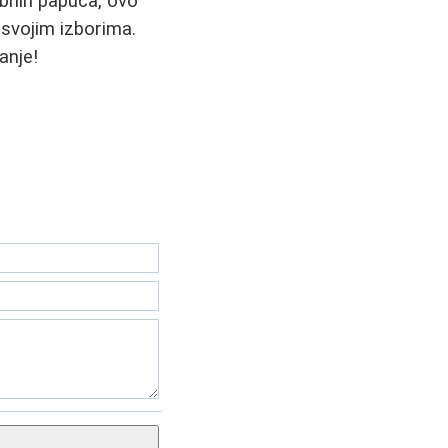
dobnih papuča, ovo
 svojim izborima.
anje!