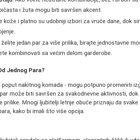
jubičasta i žuta mogu biti savršen akcent.
 kože i platno su udobniji izbori za vruće dane, dok sint
jenje.
želite jedan par za više prilika, birajte jednostavne m
te kombinovati sa većim delom garderobe.
 Od Jednog Para?
u poput nakitnog komada - mogu potpuno promeniti iz
 par može biti savršen za svakodnevne aktivnosti, dok
 prilike. Mnogi ljubitelji letnje obuće priznaju da svak
ra, kako bi imali što više opcija.