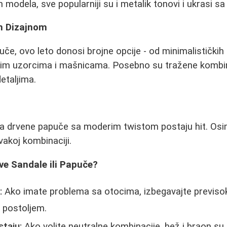
ih modela, sve popularniji su i metalik tonovi i ukrasi s
m Dizajnom
uče, ovo leto donosi brojne opcije - od minimalističkih
kim uzorcima i mašnicama. Posebno su tražene kombin
detaljima.
, a drvene papuče sa moderim twistom postaju hit. Os
vakoj kombinaciji.
ve Sandale ili Papuče?
:
Ako imate problema sa otocima, izbegavajte previsoke 
 postoljem.
staju:
Ako volite neutralne kombinacije, bež i braon su 