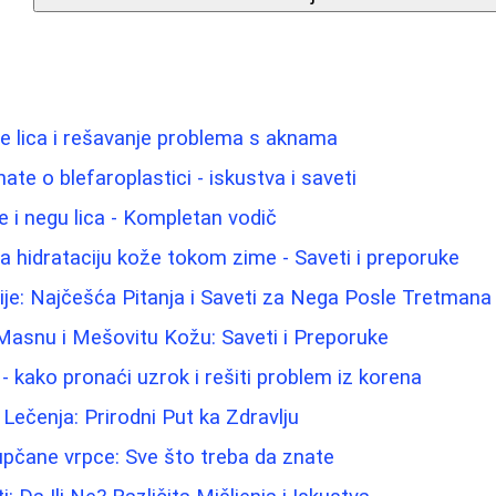
e lica i rešavanje problema s aknama
ate o blefaroplastici - iskustva i saveti
e i negu lica - Kompletan vodič
za hidrataciju kože tokom zime - Saveti i preporuke
cije: Najčešća Pitanja i Saveti za Nega Posle Tretmana
Masnu i Mešovitu Kožu: Saveti i Preporuke
u - kako pronaći uzrok i rešiti problem iz korena
Lečenja: Prirodni Put ka Zdravlju
pupčane vrpce: Sve što treba da znate