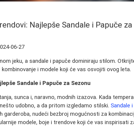
Trendovi: Najlepše Sandale i Papuče z
024-06-27
nom jeku, a sandale i papuče dominiraju stilom. Otkrijt
 kombinovanje i modele koji će vas osvojiti ovog leta.
ajlepše Sandale i Papuče za Sezonu
anja, sunca i, naravno, modnih izazova. Kada temperat
nešto udobno, a da pritom izgledamo stilski.
Sandale 
jih garderoba, nudeći bezbroj mogućnosti za kombinaci
arnije modele, boje i trendove koji će vas inspirisati z