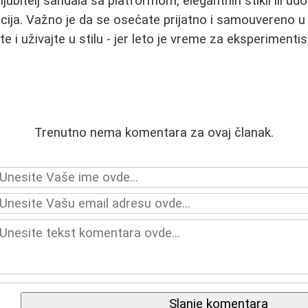
 ljubitelj sandala sa platformom, elegantnih štikli ili u
pcija. Važno je da se osećate prijatno i samouvereno u
te i uživajte u stilu - jer leto je vreme za eksperimentis
Trenutno nema komentara za ovaj članak.
Slanje komentara