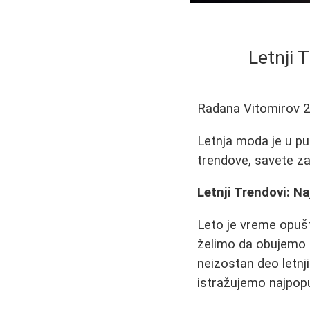
Letnji 
Radana Vitomirov
2
Letnja moda je u pu
trendove, savete za
Letnji Trendovi: N
Leto je vreme opušt
želimo da obujemo 
neizostan deo letn
istražujemo najpopul