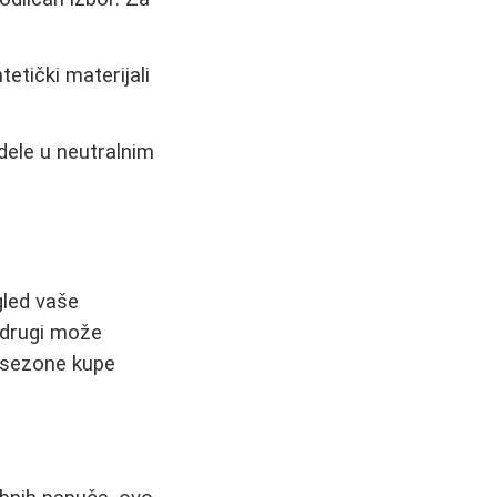
etički materijali
odele u neutralnim
gled vaše
 drugi može
e sezone kupe