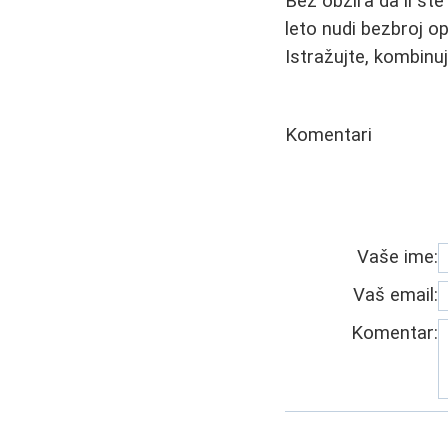
Bez obzira da li ste
leto nudi bezbroj o
Istražujte, kombinuj
Komentari
Vaše ime:
Vaš email:
Komentar: