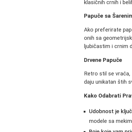
klasičnih crnih i bel
Papuče sa Šareni
Ako preferirate pap
onih sa geometrijs
ljubičastim i crnim 
Drvene Papuče
Retro stil se vraća
daju unikatan štih s
Kako Odabrati Pra
Udobnost je ključ
modele sa mekim
Boje koje vam pri