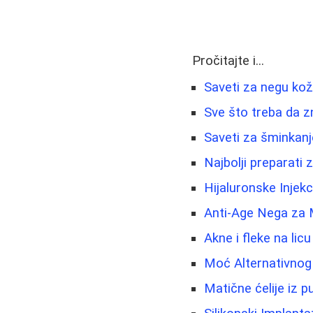
Pročitajte i...
Saveti za negu kož
Sve što treba da zn
Saveti za šminkanj
Najbolji preparati 
Hijaluronske Injek
Anti-Age Nega za 
Akne i fleke na lic
Moć Alternativnog 
Matične ćelije iz 