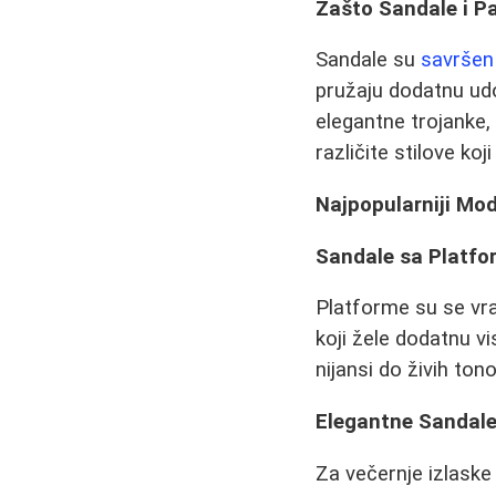
Zašto Sandale i P
Sandale su
savršen
pružaju dodatnu udob
elegantne trojanke,
različite stilove koj
Najpopularniji Mod
Sandale sa Platf
Platforme su se vrat
koji žele dodatnu v
nijansi do živih ton
Elegantne Sandale
Za večernje izlaske 