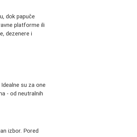
šu, dok papuče
ravne platforme ili
e, dezenere i
. Idealne su za one
a - od neutralnih
lan izbor. Pored