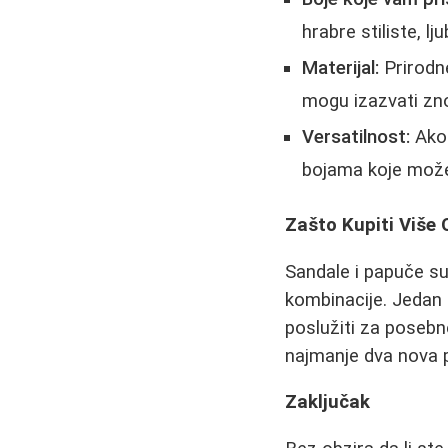
hrabre stiliste, l
Materijal:
Prirodne
mogu izazvati zno
Versatilnost:
Ako 
bojama koje može
Zašto Kupiti Više
Sandale i papuče s
kombinacije. Jedan
poslužiti za posebne
najmanje dva nova pa
Zaključak