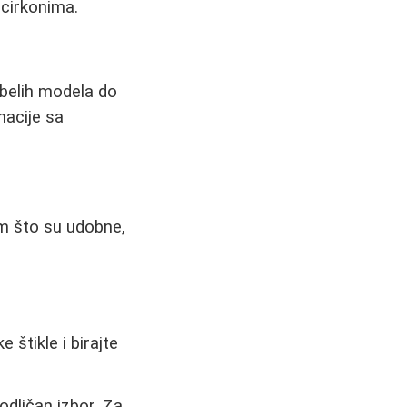
a cirkonima.
 belih modela do
acije sa
im što su udobne,
štikle i birajte
odličan izbor. Za