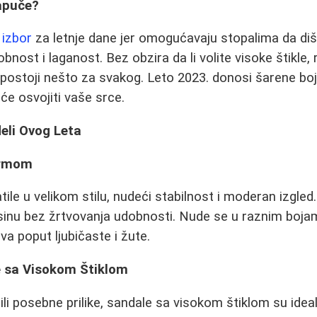
apuče?
 izbor
za letnje dane jer omogućavaju stopalima da di
nost i laganost. Bez obzira da li volite visoke štikle, 
 postoji nešto za svakog. Leto 2023. donosi šarene boj
i će osvojiti vaše srce.
eli Ovog Leta
ormom
ile u velikom stilu, nudeći stabilnost i moderan izgled
isinu bez žrtvovanja udobnosti. Nude se u raznim bojam
ova poput ljubičaste i žute.
 sa Visokom Štiklom
ili posebne prilike, sandale sa visokom štiklom su idea