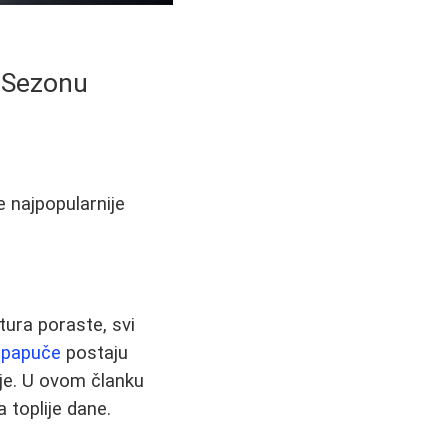
a Sezonu
e najpopularnije
ura poraste, svi
i papuče
postaju
je. U ovom članku
a toplije dane.