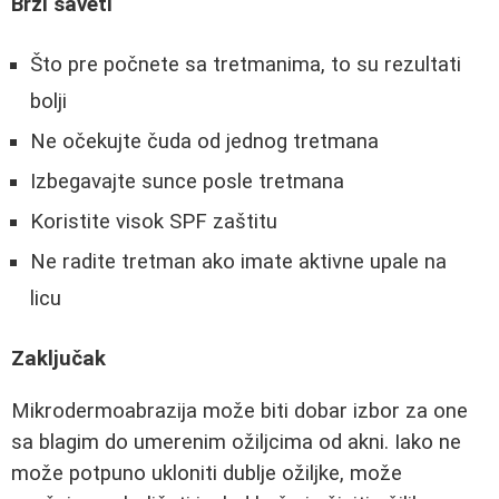
Brzi saveti
Što pre počnete sa tretmanima, to su rezultati
bolji
Ne očekujte čuda od jednog tretmana
Izbegavajte sunce posle tretmana
Koristite visok SPF zaštitu
Ne radite tretman ako imate aktivne upale na
licu
Zaključak
Mikrodermoabrazija može biti dobar izbor za one
sa blagim do umerenim ožiljcima od akni. Iako ne
može potpuno ukloniti dublje ožiljke, može