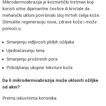
Mikrodermoabrazija je kozmetički tretman koji
koristi sitne dijamantne čestice ili kristale da
mehanički ukloni površinski sloj mrtvih ćelija kože.
Stimuliše regeneraciju nove, zdrave kože i može
pomoći u:
Smanjenju vidljivosti plitkih ožiljaka
Ujednačavanju tena
Smanjenju proširenih pora
Poboljšanju ukupne teksture kože
Da li mikrodermoabrazija može ukloniti ožiljke
od akni?
Prema iskustvima korisnika: