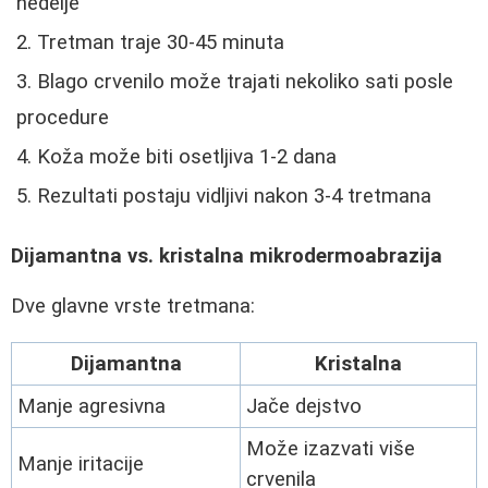
nedelje
Tretman traje 30-45 minuta
Blago crvenilo može trajati nekoliko sati posle
procedure
Koža može biti osetljiva 1-2 dana
Rezultati postaju vidljivi nakon 3-4 tretmana
Dijamantna vs. kristalna mikrodermoabrazija
Dve glavne vrste tretmana:
Dijamantna
Kristalna
Manje agresivna
Jače dejstvo
Može izazvati više
Manje iritacije
crvenila