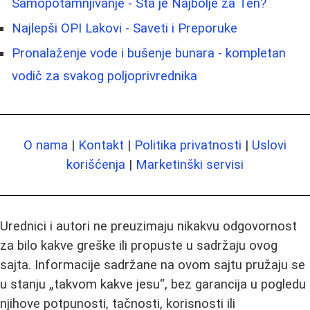
Samopotamnjivanje - Šta je Najbolje za Ten?
Najlepši OPI Lakovi - Saveti i Preporuke
Pronalaženje vode i bušenje bunara - kompletan
vodič za svakog poljoprivrednika
O nama
|
Kontakt
|
Politika privatnosti
|
Uslovi
korišćenja
|
Marketinški servisi
Urednici i autori ne preuzimaju nikakvu odgovornost
za bilo kakve greške ili propuste u sadržaju ovog
sajta. Informacije sadržane na ovom sajtu pružaju se
u stanju „takvom kakve jesu“, bez garancija u pogledu
njihove potpunosti, tačnosti, korisnosti ili