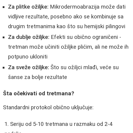
Za plitke ožiljke:
Mikrodermoabrazija može dati
vidljive rezultate, posebno ako se kombinuje sa
drugim tretmanima kao što su hemijski pilingovi
Za dublje ožiljke:
Efekti su obično ograničeni -
tretman može učiniti ožiljke plićim, ali ne može ih
potpuno ukloniti
Za sveže ožiljke:
Što su ožiljci mlađi, veće su
šanse za bolje rezultate
Šta očekivati od tretmana?
Standardni protokol obično uključuje:
Seriju od 5-10 tretmana u razmaku od 2-4