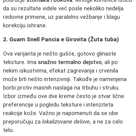
da su rezultate videle već posle nekoliko nedelja
redovne primene, uz paralelno vežbanje i blagu
korekciju ishrane.
2. Guam Snell Pancia e Girovita (Žuta tuba)
Ova varijanta je nešto gušće, gotovo glinaste
teksture. Ima
snažno termalno dejstvo
, ali po
nekim iskustvima, efekat zagrevanja i crvenila
može biti nešto intenzivniji. Takođe je namenjena
borbi protiv masnih naslaga na trbuhu i struku.
Izbor između ove dve kreme često je stvar lične
preferencije u pogledu teksture i intenziteta
reakcije kože. Važno je napomenuti da se obe
preporučuju za
lokalizovane delove
, a ne za celo
telo.