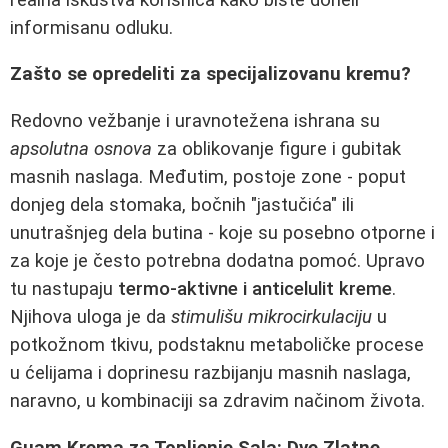
informisanu odluku.
Zašto se opredeliti za specijalizovanu kremu?
Redovno vežbanje i uravnotežena ishrana su
apsolutna osnova
za oblikovanje figure i gubitak
masnih naslaga. Međutim, postoje zone - poput
donjeg dela stomaka, bočnih "jastučića" ili
unutrašnjeg dela butina - koje su posebno otporne i
za koje je često potrebna dodatna pomoć. Upravo
tu nastupaju
termo-aktivne i anticelulit kreme
.
Njihova uloga je da
stimulišu mikrocirkulaciju
u
potkožnom tkivu, podstaknu metaboličke procese
u ćelijama i doprinesu razbijanju masnih naslaga,
naravno, u kombinaciji sa zdravim načinom života.
Guam Krema za Topljenje Sala: Dve Zlatne