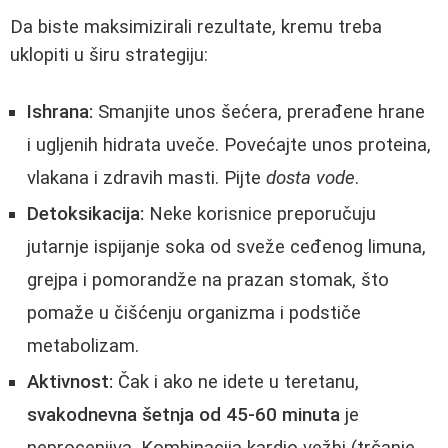
Da biste maksimizirali rezultate, kremu treba
uklopiti u širu strategiju:
Ishrana:
Smanjite unos šećera, prerađene hrane
i ugljenih hidrata uveče. Povećajte unos proteina,
vlakana i zdravih masti. Pijte
dosta vode
.
Detoksikacija:
Neke korisnice preporučuju
jutarnje ispijanje soka od sveže ceđenog limuna,
grejpa i pomorandže na prazan stomak, što
pomaže u čišćenju organizma i podstiče
metabolizam.
Aktivnost:
Čak i ako ne idete u teretanu,
svakodnevna šetnja od 45-60 minuta
je