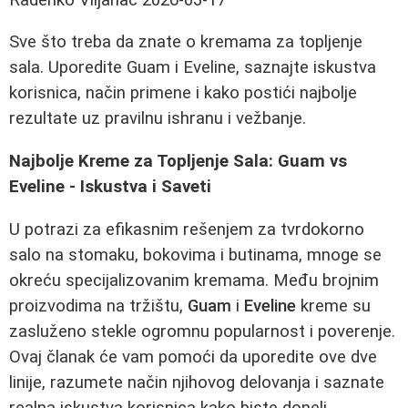
Sve što treba da znate o kremama za topljenje
sala. Uporedite Guam i Eveline, saznajte iskustva
korisnica, način primene i kako postići najbolje
rezultate uz pravilnu ishranu i vežbanje.
Najbolje Kreme za Topljenje Sala: Guam vs
Eveline - Iskustva i Saveti
U potrazi za efikasnim rešenjem za tvrdokorno
salo na stomaku, bokovima i butinama, mnoge se
okreću specijalizovanim kremama. Među brojnim
proizvodima na tržištu,
Guam
i
Eveline
kreme su
zasluženo stekle ogromnu popularnost i poverenje.
Ovaj članak će vam pomoći da uporedite ove dve
linije, razumete način njihovog delovanja i saznate
realna iskustva korisnica kako biste doneli