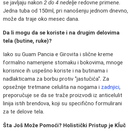
se javljaju nakon
2 do 4 nedelje
redovne primene.
Jedna tuba od 150ml, pri nanošenju jednom dnevno,
može da traje oko mesec dana.
Da li mogu da se koriste i na drugim delovima
tela (butine, ruke)?
Iako su Guam Pancia e Girovita i slične kreme
formalno namenjene stomaku i bokovima, mnoge
korisnice ih uspešno koriste i na butinama i
nadlakticama za borbu protiv "jastučića". Za
opsežnije tretmane celulita na nogama i
zadnjici
,
preporučuje se da se traže proizvodi iz anticelulit
linija istih brendova, koji su specifično formulirani
za te delove tela.
Šta Još Može Pomoći? Holistički Pristup je Kĺuč