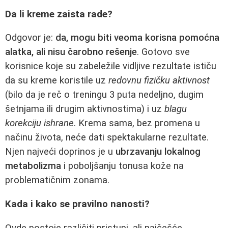
Da li kreme zaista rade?
Odgovor je:
da, mogu biti veoma korisna pomoćna
alatka, ali nisu čarobno rešenje
. Gotovo sve
korisnice koje su zabeležile vidljive rezultate ističu
da su kreme koristile uz
redovnu fizičku aktivnost
(bilo da je reč o treningu 3 puta nedeljno, dugim
šetnjama ili drugim aktivnostima) i uz
blagu
korekciju ishrane
. Krema sama, bez promena u
načinu života, neće dati spektakularne rezultate.
Njen najveći doprinos je u
ubrzavanju lokalnog
metabolizma
i poboljšanju tonusa kože na
problematičnim zonama.
Kada i kako se pravilno nanosti?
Ovde postoje različiti pristupi, ali najčešće