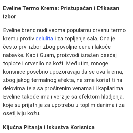
Eveline Termo Krema: Pristupačan i Efikasan
Izbor
Eveline brend nudi veoma popularnu crvenu termo
kremu protiv
celulita
i za topljenje sala. Ona je
često prvi izbor zbog povoljne cene i lakoće
nabavke. Kao i Guam, proizvodi izražen osećaj
toplote i crvenilo na koži. Međutim, mnoge
korisnice posebno upozoravaju da se ova krema,
zbog jakog termalnog efekta, ne sme koristiti na
delovima tela sa proširenim venama ili kapilarima.
Eveline takođe ima i verzije sa efektom hladjenja,
koje su prijatnije za upotrebu u toplim danima i za
osetljiviju kožu.
Ključna Pitanja i Iskustva Korisnica