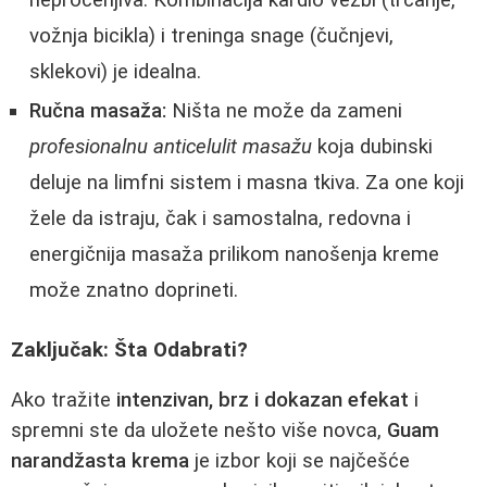
neprocenjiva. Kombinacija kardio vežbi (trčanje,
vožnja bicikla) i treninga snage (čučnjevi,
sklekovi) je idealna.
Ručna masaža:
Ništa ne može da zameni
profesionalnu anticelulit masažu
koja dubinski
deluje na limfni sistem i masna tkiva. Za one koji
žele da istraju, čak i samostalna, redovna i
energičnija masaža prilikom nanošenja kreme
može znatno doprineti.
Zaključak: Šta Odabrati?
Ako tražite
intenzivan, brz i dokazan efekat
i
spremni ste da uložete nešto više novca,
Guam
narandžasta krema
je izbor koji se najčešće