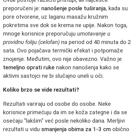
preporučeni je:
nanošenje posle tuširanja
, kada su
pore otvorene, uz laganu masažu kružnim
pokretima sve dok se krema ne upije. Nakon toga,
mnoge korisnice preporučuju
umotavanje u
providnu foliju (celofan)
na period od 40 minuta do 2
sata. Ovo pojačava termički efekat i potpomaže
znojenje. Međutim, ovo nije obavezno. Važno je
temeljno oprati ruke
nakon nanošenja kako se
aktivni sastojci ne bi slučajno uneli u oči.
Koliko brzo se vide rezultati?
Rezultati variraju od osobe do osobe. Neke
korisnice primećuju da im se koža zategne i da se
osećaju "lakšim" već posle nekoliko dana. Merljivi
rezultati u vidu
smanjenja obima za 1-3 cm
obično