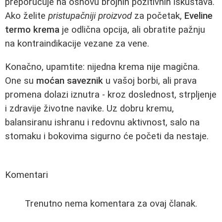
preporučuje na osnovu brojnih pozitivnih iskustava.
Ako želite
pristupačniji proizvod
za početak,
Eveline
termo krema
je odlična opcija, ali obratite pažnju
na kontraindikacije vezane za vene.
Konačno, upamtite: nijedna krema nije magična.
One su
moćan saveznik
u vašoj borbi, ali prava
promena dolazi iznutra - kroz doslednost, strpljenje
i zdravije životne navike. Uz dobru kremu,
balansiranu ishranu i redovnu aktivnost, salo na
stomaku i bokovima sigurno će početi da nestaje.
Komentari
Trenutno nema komentara za ovaj članak.