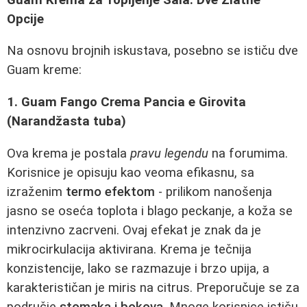
Opcije
Na osnovu brojnih iskustava, posebno se ističu dve
Guam kreme:
1. Guam Fango Crema Pancia e Girovita
(Narandžasta tuba)
Ova krema je postala
pravu legendu
na forumima.
Korisnice je opisuju kao veoma efikasnu, sa
izraženim
termo efektom
- prilikom nanošenja
jasno se oseća toplota i blago peckanje, a koža se
intenzivno zacrveni. Ovaj efekat je znak da je
mikrocirkulacija aktivirana. Krema je tečnija
konzistencije, lako se razmazuje i brzo upija, a
karakterističan je miris na citrus. Preporučuje se za
područje
stomaka i bokova
. Mnoge korisnice ističu