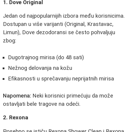
1. Dove Original
Jedan od najpopularnijih izbora među korisnicima.
Dostupan u više varijanti (Original, Krastavac,
Limun), Dove dezodoransi se često pohvaljuju
zbog:
Dugotrajnog mirisa (do 48 sati)
Nežnog delovanja na kožu
Efikasnosti u sprečavanju neprijatnih mirisa
Napomena:
Neki korisnici primećuju da može
ostavljati bele tragove na odeći.
2. Rexona
Posebno se ističu Rexona Shower Clean i Rexona