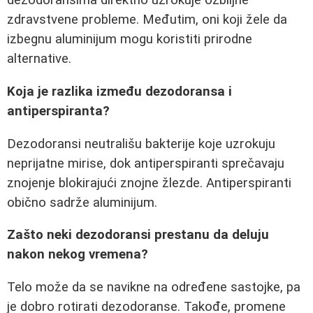
dezodoransima direktno uzrokuje ozbiljne
zdravstvene probleme. Međutim, oni koji žele da
izbegnu aluminijum mogu koristiti prirodne
alternative.
Koja je razlika između dezodoransa i
antiperspiranta?
Dezodoransi neutrališu bakterije koje uzrokuju
neprijatne mirise, dok antiperspiranti sprečavaju
znojenje blokirajući znojne žlezde. Antiperspiranti
obično sadrže aluminijum.
Zašto neki dezodoransi prestanu da deluju
nakon nekog vremena?
Telo može da se navikne na određene sastojke, pa
je dobro rotirati dezodoranse. Takođe, promene