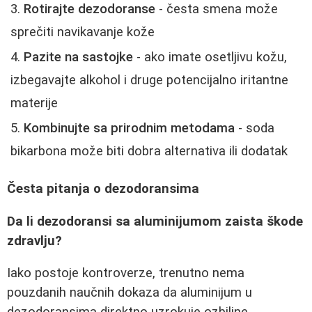
Rotirajte dezodoranse
- česta smena može
sprečiti navikavanje kože
Pazite na sastojke
- ako imate osetljivu kožu,
izbegavajte alkohol i druge potencijalno iritantne
materije
Kombinujte sa prirodnim metodama
- soda
bikarbona može biti dobra alternativa ili dodatak
Česta pitanja o dezodoransima
Da li dezodoransi sa aluminijumom zaista škode
zdravlju?
Iako postoje kontroverze, trenutno nema
pouzdanih naučnih dokaza da aluminijum u