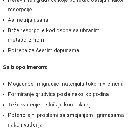
Neravnine i grudvice koje ponekad ostaju i nakon
resorpcije
Asimetrija usana
Brže resorpcije kod osoba sa ubranim
metabolizmom
Potreba za čestim dopunama
Sa biopolimerom:
Mogućnost migracije materijala tokom vremena
Formiranje grudvica posle nekoliko godina
Teže vađenje u slučaju komplikacija
Potencijalni problemi sa smejanjem i grimasama
nakon vađenja