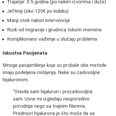
Trajanje: 3-5 godina (po nekim izvorima i duže)
Jeftiniji (oko 125€ po kubiku)
Manji otok nakon intervencije
Rizik od migracije i grudvica tokom vremena
Komplikovano vađenje u slučaju problema
Iskustva Pacijenata
Mnoge pacijentkinje koje su probale obe metode
imaju podeljena mišljenja. Neke su zadovoljne
hijaluronom:
"Stavila sam hijaluron i prezadovoljna
sam. Usne mi izgledaju neuporedivo
prirodnije nego sa trajnim filerima.
Prednost hijalurona je što može da se