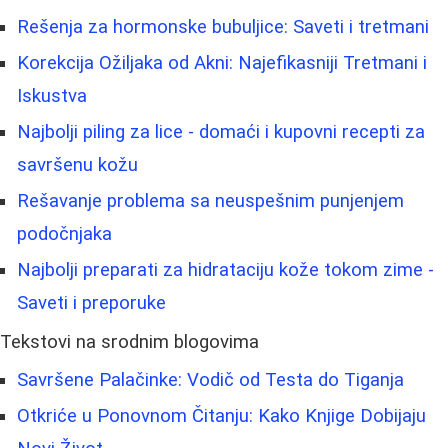
Rešenja za hormonske bubuljice: Saveti i tretmani
Korekcija Ožiljaka od Akni: Najefikasniji Tretmani i
Iskustva
Najbolji piling za lice - domaći i kupovni recepti za
savršenu kožu
Rešavanje problema sa neuspešnim punjenjem
podočnjaka
Najbolji preparati za hidrataciju kože tokom zime -
Saveti i preporuke
Tekstovi na srodnim blogovima
Savršene Palačinke: Vodič od Testa do Tiganja
Otkriće u Ponovnom Čitanju: Kako Knjige Dobijaju