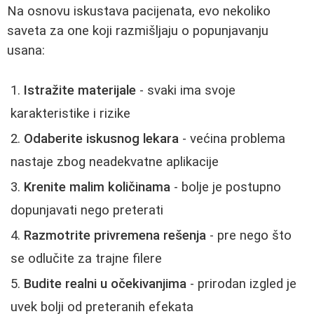
Na osnovu iskustava pacijenata, evo nekoliko
saveta za one koji razmišljaju o popunjavanju
usana:
Istražite materijale
- svaki ima svoje
karakteristike i rizike
Odaberite iskusnog lekara
- većina problema
nastaje zbog neadekvatne aplikacije
Krenite malim količinama
- bolje je postupno
dopunjavati nego preterati
Razmotrite privremena rešenja
- pre nego što
se odlučite za trajne filere
Budite realni u očekivanjima
- prirodan izgled je
uvek bolji od preteranih efekata