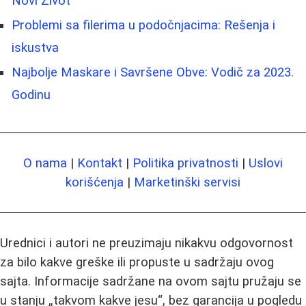
Novi Život
Problemi sa filerima u podočnjacima: Rešenja i
iskustva
Najbolje Maskare i Savršene Obve: Vodič za 2023.
Godinu
O nama
|
Kontakt
|
Politika privatnosti
|
Uslovi
korišćenja
|
Marketinški servisi
Urednici i autori ne preuzimaju nikakvu odgovornost
za bilo kakve greške ili propuste u sadržaju ovog
sajta. Informacije sadržane na ovom sajtu pružaju se
u stanju „takvom kakve jesu“, bez garancija u pogledu