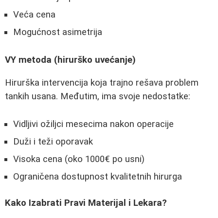
Veća cena
Mogućnost asimetrija
VY metoda (hirurško uvećanje)
Hirurška intervencija koja trajno rešava problem
tankih usana. Međutim, ima svoje nedostatke:
Vidljivi ožiljci mesecima nakon operacije
Duži i teži oporavak
Visoka cena (oko 1000€ po usni)
Ograničena dostupnost kvalitetnih hirurga
Kako Izabrati Pravi Materijal i Lekara?