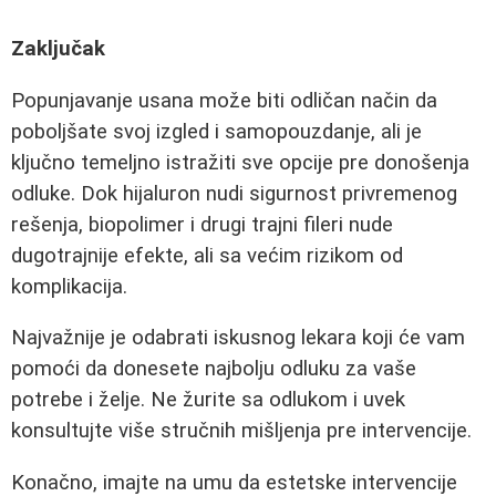
Zaključak
Popunjavanje usana može biti odličan način da
poboljšate svoj izgled i samopouzdanje, ali je
ključno temeljno istražiti sve opcije pre donošenja
odluke. Dok hijaluron nudi sigurnost privremenog
rešenja, biopolimer i drugi trajni fileri nude
dugotrajnije efekte, ali sa većim rizikom od
komplikacija.
Najvažnije je odabrati iskusnog lekara koji će vam
pomoći da donesete najbolju odluku za vaše
potrebe i želje. Ne žurite sa odlukom i uvek
konsultujte više stručnih mišljenja pre intervencije.
Konačno, imajte na umu da estetske intervencije