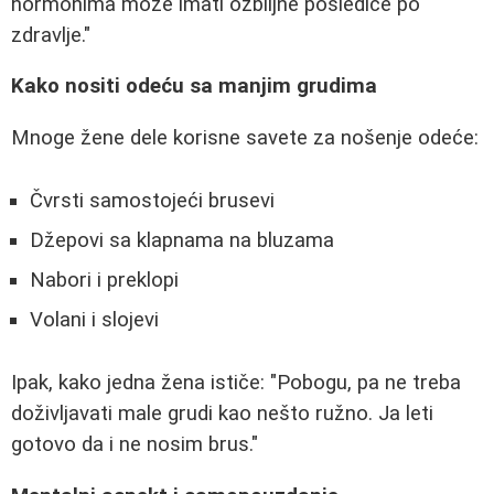
hormonima može imati ozbiljne posledice po
zdravlje."
Kako nositi odeću sa manjim grudima
Mnoge žene dele korisne savete za nošenje odeće:
Čvrsti samostojeći brusevi
Džepovi sa klapnama na bluzama
Nabori i preklopi
Volani i slojevi
Ipak, kako jedna žena ističe: "Pobogu, pa ne treba
doživljavati male grudi kao nešto ružno. Ja leti
gotovo da i ne nosim brus."