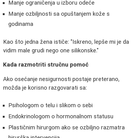
Manje ograničenja u izboru odeće
Manje ozbiljnosti sa opuštanjem kože s
godinama
Kao što jedna žena ističe: "Iskreno, lepše mi je da
vidim male grudi nego one silikonske."
Kada razmotriti stručnu pomoć
Ako osećanje nesigurnosti postaje preterano,
možda je korisno razgovarati sa:
Psihologom o telu i slikom o sebi
Endokrinologom o hormonalnom statusu
Plastičnim hirurgom ako se ozbiljno razmatra
hirurška intervencija