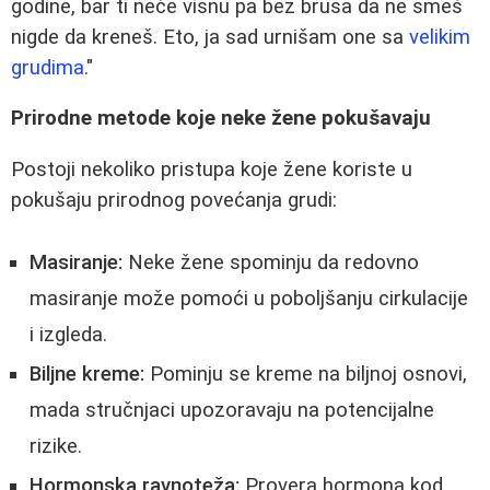
godine, bar ti neće visnu pa bez brusa da ne smeš
nigde da kreneš. Eto, ja sad urnišam one sa
velikim
grudima
."
Prirodne metode koje neke žene pokušavaju
Postoji nekoliko pristupa koje žene koriste u
pokušaju prirodnog povećanja grudi:
Masiranje:
Neke žene spominju da redovno
masiranje može pomoći u poboljšanju cirkulacije
i izgleda.
Biljne kreme:
Pominju se kreme na biljnoj osnovi,
mada stručnjaci upozoravaju na potencijalne
rizike.
Hormonska ravnoteža:
Provera hormona kod