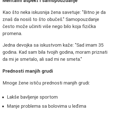
Mentalni aspekt i samopouzdanje
Kao što neka iskusnija žena savetuje: "Bitno je da
znaš da nosiš to što obučeš." Samopouzdanje
često može učiniti više nego bilo koja fizička
promena.
Jedna devojka sa iskustvom kaže: "Sad imam 35
godina. Kad sam bila tvojih godina, moram priznati
da mi je smetalo, ali sad mi ne smeta."
Prednosti manjih grudi
Mnoge žene ističu prednosti manjih grudi:
Lakše bavljenje sportom
Manje problema sa bolovima u leđima