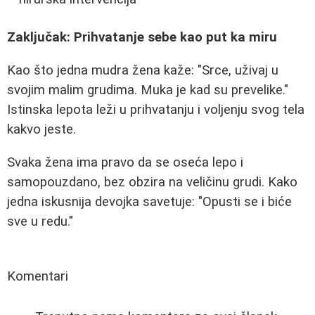
Zaključak: Prihvatanje sebe kao put ka miru
Kao što jedna mudra žena kaže: "Srce, uživaj u
svojim malim grudima. Muka je kad su prevelike."
Istinska lepota leži u prihvatanju i voljenju svog tela
kakvo jeste.
Svaka žena ima pravo da se oseća lepo i
samopouzdano, bez obzira na veličinu grudi. Kako
jedna iskusnija devojka savetuje: "Opusti se i biće
sve u redu."
Komentari