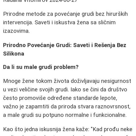
Prirodne metode za povećanje grudi bez hirurških
intervencija. Saveti i iskustva žena sa sličnim
izazovima.
Prirodno Povećanje Grudi: Saveti i Rešenja Bez
Silikona
Da li su male grudi problem?
Mnoge žene tokom života doživljavaju nesigurnost
u vezi veličine svojih grudi. Iako se čini da društvo
često promoviše određene standarde lepote,
važno je zapamtiti da priroda stvara raznovrsnost,
a male grudi su potpuno normalne i funkcionalne.
Kao što jedna iskusnija žena kaže: "Kad prođu neke