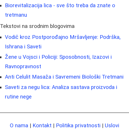
Biorevitalizacija lica - sve što treba da znate o
tretmanu
Tekstovi na srodnim blogovima
Vodič kroz Postporođajno Mršavljenje: Podrška,
Ishrana i Saveti
Žene u Vojsci i Policiji: Sposobnosti, Izazovi i
Ravnopravnost
Anti Celulit Masaža i Savremeni Biološki Tretmani
Saveti za negu lica: Analiza sastava proizvoda i
rutine nege
O nama
|
Kontakt
|
Politika privatnosti
|
Uslovi