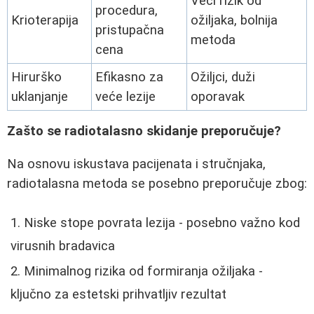
Veći rizik od
procedura,
Krioterapija
ožiljaka, bolnija
pristupačna
metoda
cena
Hirurško
Efikasno za
Ožiljci, duži
uklanjanje
veće lezije
oporavak
Zašto se radiotalasno skidanje preporučuje?
Na osnovu iskustava pacijenata i stručnjaka,
radiotalasna metoda se posebno preporučuje zbog:
Niske stope povrata lezija - posebno važno kod
virusnih bradavica
Minimalnog rizika od formiranja ožiljaka -
ključno za estetski prihvatljiv rezultat