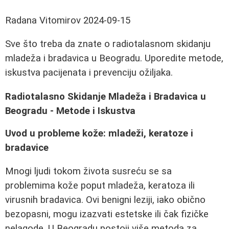
Radana Vitomirov
2024-09-15
Sve što treba da znate o radiotalasnom skidanju
mladeža i bradavica u Beogradu. Uporedite metode,
iskustva pacijenata i prevenciju ožiljaka.
Radiotalasno Skidanje Mladeža i Bradavica u
Beogradu - Metode i Iskustva
Uvod u probleme kože: mladeži, keratoze i
bradavice
Mnogi ljudi tokom života susreću se sa
problemima kože poput mladeža, keratoza ili
virusnih bradavica. Ovi benigni leziji, iako obično
bezopasni, mogu izazvati estetske ili čak fizičke
nelagode. U Beogradu postoji više metoda za