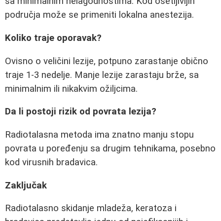
sa minimalnim nelagodnostima. Kod osetljivijih
područja može se primeniti lokalna anestezija.
Koliko traje oporavak?
Ovisno o veličini lezije, potpuno zarastanje obično
traje 1-3 nedelje. Manje lezije zarastaju brže, sa
minimalnim ili nikakvim ožiljcima.
Da li postoji rizik od povrata lezija?
Radiotalasna metoda ima znatno manju stopu
povrata u poređenju sa drugim tehnikama, posebno
kod virusnih bradavica.
Zaključak
Radiotalasno skidanje mladeža, keratoza i