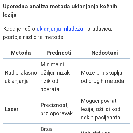
Uporedna analiza metoda uklanjanja kožnih
lezija
Kada je reč o
uklanjanju mladeža
i bradavica,
postoje različite metode:
Metoda
Prednosti
Nedostaci
Minimalni
Radiotalasno
ožiljci, nizak
Može biti skuplja
uklanjanje
rizik od
od drugih metoda
povrata
Mogući povrat
Preciznost,
Laser
lezija, ožiljci kod
brz oporavak
nekih pacijenata
Brza