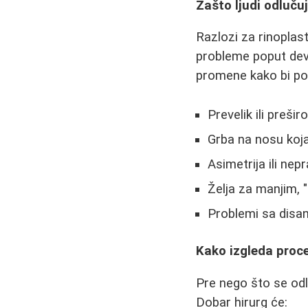
Zašto ljudi odluču
Razlozi za rinoplas
probleme poput devi
promene kako bi post
Prevelik ili preši
Grba na nosu koja 
Asimetrija ili ne
Želja za manjim,
Problemi sa disa
Kako izgleda proc
Pre nego što se odl
Dobar hirurg će: