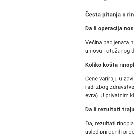
Česta pitanja o rin
Da li operacija nos
Većina pacijenata n
u nosu i otežanog di
Koliko košta rinop
Cene variraju u zav
radi zbog zdravstve
evra). U privatnim 
Da li rezultati tra
Da, rezultati rinop
usled prirodnih pro