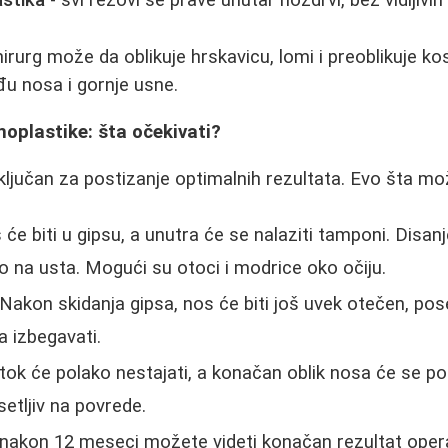
rurg može da oblikuje hrskavicu, lomi i preoblikuje k
đu nosa i gornje usne.
oplastike: šta očekivati?
ključan za postizanje optimalnih rezultata. Evo šta mo
će biti u gipsu, a unutra će se nalaziti tamponi. Disanj
vo na usta. Mogući su otoci i modrice oko očiju.
Nakon skidanja gipsa, nos će biti još uvek otečen, pos
a izbegavati.
ok će polako nestajati, a konačan oblik nosa će se po
setljiv na povrede.
nakon 12 meseci možete videti konačan rezultat opera