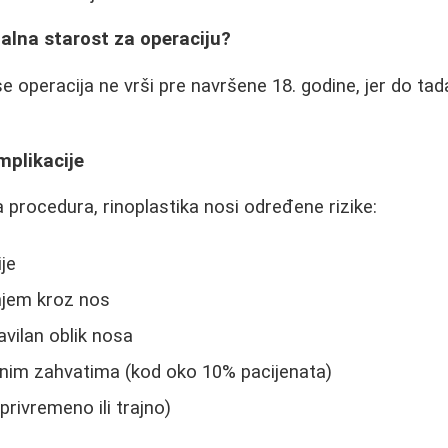
malna starost za operaciju?
e operacija ne vrši pre navršene 18. godine, jer do tad
mplikacije
a procedura, rinoplastika nosi određene rizike:
ije
njem kroz nos
ravilan oblik nosa
nim zahvatima (kod oko 10% pacijenata)
privremeno ili trajno)