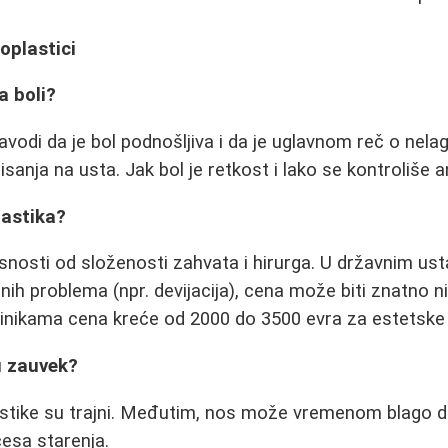
oplastici
a boli?
avodi da je bol podnošljiva i da je uglavnom reč o ne
sanja na usta. Jak bol je retkost i lako se kontroliše a
lastika?
isnosti od složenosti zahvata i hirurga. U državnim u
nih problema (npr. devijacija), cena može biti znatno 
klinikama cena kreće od 2000 do 3500 evra za estetske
ju zauvek?
lastike su trajni. Međutim, nos može vremenom blago d
cesa starenja.