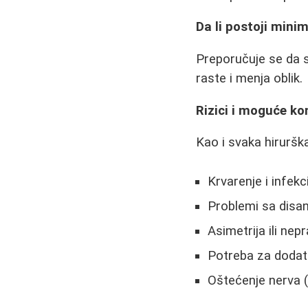
Da li postoji mini
Preporučuje se da s
raste i menja oblik.
Rizici i moguće ko
Kao i svaka hiruršk
Krvarenje i infekc
Problemi sa disa
Asimetrija ili nep
Potreba za dodat
Oštećenje nerva (