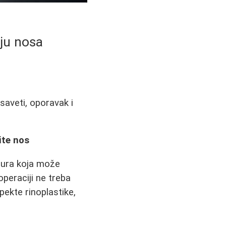
iju nosa
 saveti, oporavak i
ite nos
cedura koja može
peraciji ne treba
ekte rinoplastike,