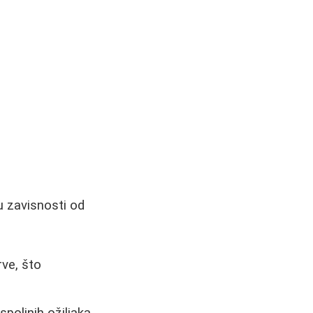
 u zavisnosti od
rve, što
spoljnih ožiljaka.