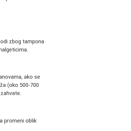
lagodi zbog tampona
nalgeticima.
stanovama, ako se
niža (oko 500-700
 zahvate.
a promeni oblik