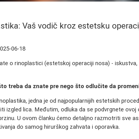
stika: Vaš vodič kroz estetsku operac
025-06-18
te o rinoplastici (estetskoj operaciji nosa) - iskustva,
što treba da znate pre nego što odlučite da promen
i rinoplastika, jedna je od najpopularnijih estetskih pro
i izgled lica. Međutim, odluka da se podvrgnete ovoj o
rzinu. U ovom članku ćemo detaljno razmotriti sve asp
kivanja do samog hirurškog zahvata i oporavka.