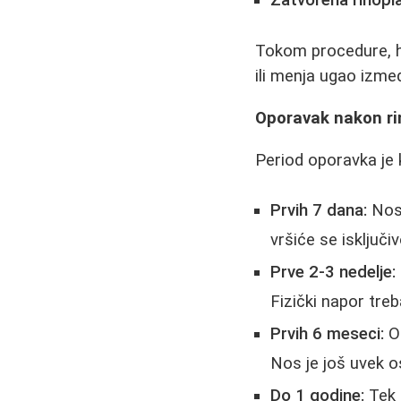
Tokom procedure, hi
ili menja ugao izme
Oporavak nakon rin
Period oporavka je 
Prvih 7 dana:
Nos 
vršiće se isključi
Prve 2-3 nedelje:
Fizički napor treb
Prvih 6 meseci:
Ot
Nos je još uvek o
Do 1 godine:
Tek 