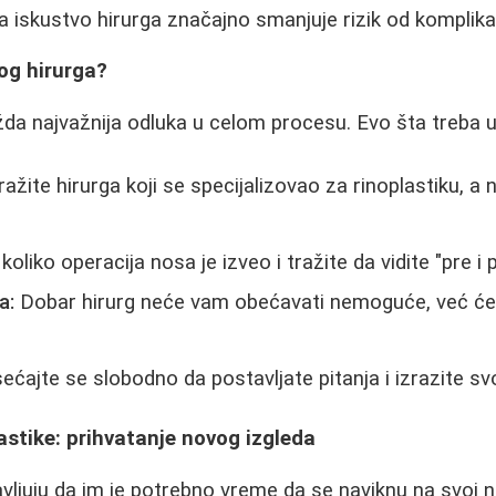
a iskustvo hirurga značajno smanjuje rizik od komplikac
og hirurga?
žda najvažnija odluka u celom procesu. Evo šta treba uz
ažite hirurga koji se specijalizovao za rinoplastiku, a 
koliko operacija nosa je izveo i tražite da vidite "pre i 
a:
Dobar hirurg neće vam obećavati nemoguće, već će 
ćajte se slobodno da postavljate pitanja i izrazite svo
astike: prihvatanje novog izgleda
avljuju da im je potrebno vreme da se naviknu na svoj no