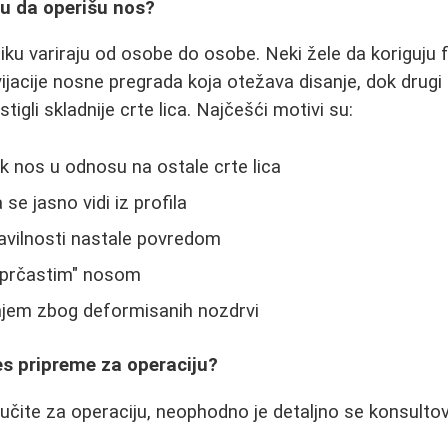
ju da operišu nos?
tiku variraju od osobe do osobe. Neki žele da koriguju
jacije nosne pregrada koja otežava disanje, dok drugi
igli skladnije crte lica. Najčešći motivi su:
rok nos u odnosu na ostale crte lica
se jasno vidi iz profila
pravilnosti nastale povredom
 "prčastim" nosom
njem zbog deformisanih nozdrvi
es pripreme za operaciju?
učite za operaciju, neophodno je detaljno se konsultov