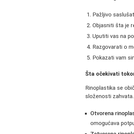
Pažljivo saslušat
Objasniti šta je 
Uputiti vas na p
Razgovarati o m
Pokazati vam si
Šta očekivati tok
Rinoplastika se obič
složenosti zahvata
Otvorena rinopla
omogućava potpun
Zatvorena rinopl