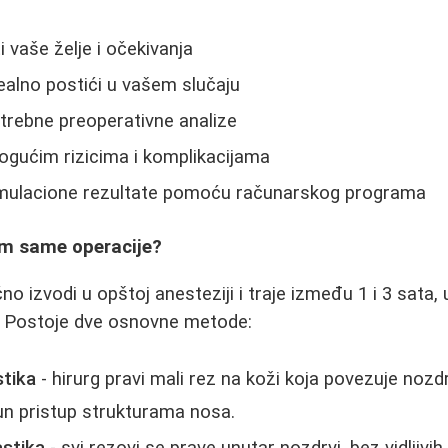
i vaše želje i očekivanja
realno postići u vašem slučaju
otrebne preoperativne analize
ogućim rizicima i komplikacijama
mulacione rezultate pomoću računarskog programa
om same operacije?
no izvodi u opštoj anesteziji i traje između 1 i 3 sata,
. Postoje dve osnovne metode:
stika
- hirurg pravi mali rez na koži koja povezuje nozd
 pristup strukturama nosa.
astika
- svi rezovi se prave unutar nozdrvi, bez vidljivih 