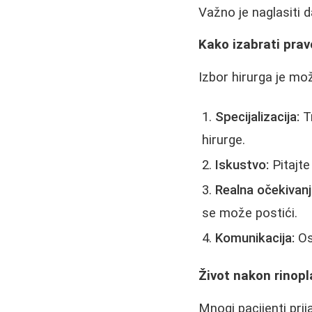
Važno je naglasiti d
Kako izabrati prav
Izbor hirurga je mo
Specijalizacija:
Tr
hirurge.
Iskustvo:
Pitajte 
Realna očekivanj
se može postići.
Komunikacija:
Ose
Život nakon rinopl
Mnogi pacijenti prij