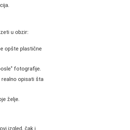
ija.
eti u obzir:
ne opšte plastične
posle" fotografije.
realno opisati šta
je želje.
vi izgled, čak i