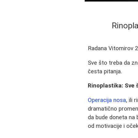
Rinopla
Radana Vitomirov
2
Sve što treba da zna
česta pitanja.
Rinoplastika: Sve 
Operacija nosa
, il
dramatično promenit
da bude doneta na b
od motivacije i oče