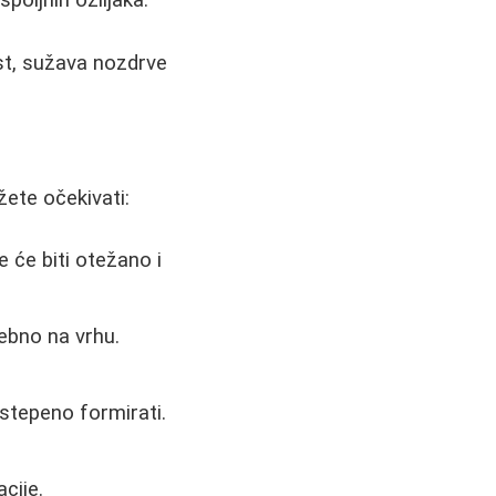
ost, sužava nozdrve
žete očekivati:
e će biti otežano i
ebno na vrhu.
stepeno formirati.
cije.