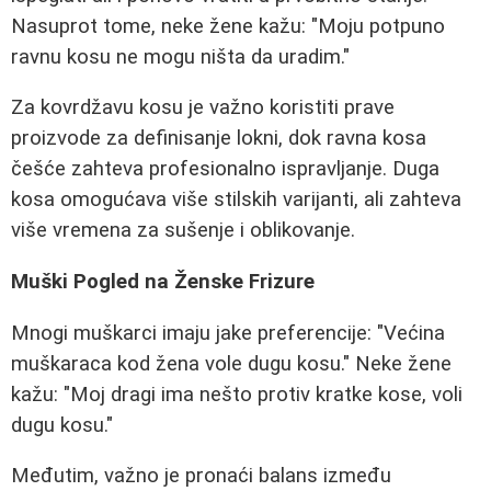
Nasuprot tome, neke žene kažu: "Moju potpuno
ravnu kosu ne mogu ništa da uradim."
Za kovrdžavu kosu je važno koristiti prave
proizvode za definisanje lokni, dok ravna kosa
češće zahteva profesionalno ispravljanje. Duga
kosa omogućava više stilskih varijanti, ali zahteva
više vremena za sušenje i oblikovanje.
Muški Pogled na Ženske Frizure
Mnogi muškarci imaju jake preferencije: "Većina
muškaraca kod žena vole dugu kosu." Neke žene
kažu: "Moj dragi ima nešto protiv kratke kose, voli
dugu kosu."
Međutim, važno je pronaći balans između