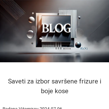
Saveti za izbor savršene frizure i
boje kose
Radana Vitomirov
2024-07-06