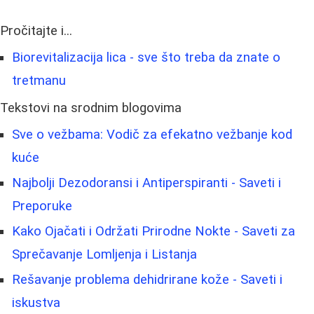
Pročitajte i...
Biorevitalizacija lica - sve što treba da znate o
tretmanu
Tekstovi na srodnim blogovima
Sve o vežbama: Vodič za efekatno vežbanje kod
kuće
Najbolji Dezodoransi i Antiperspiranti - Saveti i
Preporuke
Kako Ojačati i Održati Prirodne Nokte - Saveti za
Sprečavanje Lomljenja i Listanja
Rešavanje problema dehidrirane kože - Saveti i
iskustva