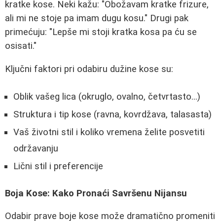
kratke kose. Neki kažu: "Obožavam kratke frizure,
ali mi ne stoje pa imam dugu kosu." Drugi pak
primećuju: "Lepše mi stoji kratka kosa pa ću se
osisati."
Ključni faktori pri odabiru dužine kose su:
Oblik vašeg lica (okruglo, ovalno, četvrtasto...)
Struktura i tip kose (ravna, kovrdžava, talasasta)
Vaš životni stil i koliko vremena želite posvetiti
održavanju
Lični stil i preferencije
Boja Kose: Kako Pronaći Savršenu Nijansu
Odabir prave boje kose može dramatično promeniti