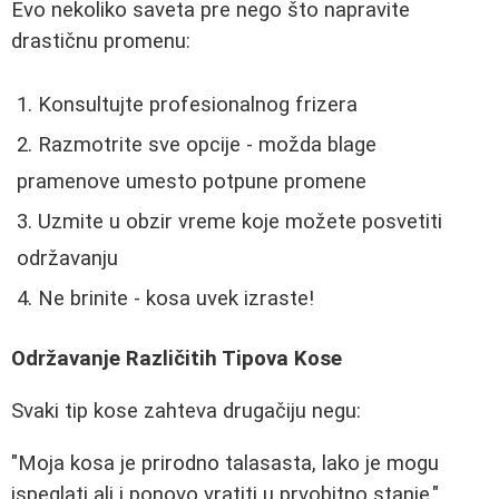
Evo nekoliko saveta pre nego što napravite
drastičnu promenu:
Konsultujte profesionalnog frizera
Razmotrite sve opcije - možda blage
pramenove umesto potpune promene
Uzmite u obzir vreme koje možete posvetiti
održavanju
Ne brinite - kosa uvek izraste!
Održavanje Različitih Tipova Kose
Svaki tip kose zahteva drugačiju negu:
"Moja kosa je prirodno talasasta, lako je mogu
ispeglati ali i ponovo vratiti u prvobitno stanje."