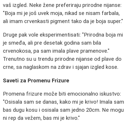
vaš izgled. Neke žene preferiraju prirodne nijanse:
"Boja mi je još uvek moja, nikad se nisam farbala,
ali imam crvenkasti pigment tako da je boja super."
Druge pak vole eksperimentisati: "Prirodna boja mi
je smeđa, ali pre desetak godina sam bila
crvenokosa, pa sam imala plave pramenove."
Trenutno su u trendu prirodne nijanse od plave do
crne, sa naglaskom na zdrav i sjajan izgled kose.
Saveti za Promenu Frizure
Promena frizure može biti emocionalno iskustvo:
"Osisala sam se danas, kako mi je krivo! Imala sam
bas dugu kosu i osisala sam jedno 20cm. Ne mogu
ni rep da vežem, bas mi je krivo."