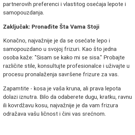
partnerovih preferenci i vlastitog osećaja lepote i
samopouzdanja.
Zaključak: Pronađite Šta Vama Stoji
Konačno, najvažnije je da se osećate lepo i
samopouzdano u svojoj frizuri. Kao što jedna
osoba kaže: "Sisam se kako mi se sisa." Probajte
različite stile, konsultujte profesionalce i uživajte u
procesu pronalaženja savršene frizure za vas.
Zapamtite - kosa je vaša kruna, ali prava lepota
dolazi iznutra. Bilo da odaberete dugu, kratku, ravnu
ili kovrdžavu kosu, najvažnije je da vam frizura
odražava vašu ličnost i čini vas srećnom.