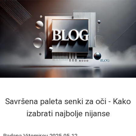
Savršena paleta senki za oči - Kako
izabrati najbolje nijanse
Radana Vitomirov
2025-05-12