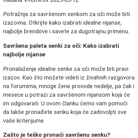
Potražnja za savršenom senkom za oči može biti
izazovna. Otkrijte kako izabrati idealne nijanse,
najbolje brendove i savete za dugotrajnu primenu.
Savršena paleta senki za oči: Kako izabrati
najbolje nijanse
Pronalaženje idealne senke za oči može biti pravi
izazov. Kao što možete videti iz živahnih razgovora
na forumima, mnoge žene provode nedelje, pa čak i
mesece u potrazi za savršenom nijansom koja će
im odgovarati. U ovom članku ćemo vam pomoći
da lakše pronađete senku koja će zadovoljiti sve
vaše kriterijume.
Zašto je teško pronaći savršenu senku?