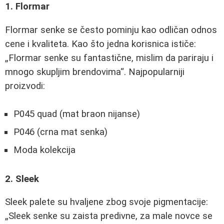
1. Flormar
Flormar senke se često pominju kao odličan odnos
cene i kvaliteta. Kao što jedna korisnica ističe:
Flormar senke su fantastične, mislim da pariraju i
mnogo skupljim brendovima
. Najpopularniji
proizvodi:
P045 quad (mat braon nijanse)
P046 (crna mat senka)
Moda kolekcija
2. Sleek
Sleek palete su hvaljene zbog svoje pigmentacije:
Sleek senke su zaista predivne, za male novce se