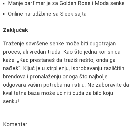
Manje parfimerije za Golden Rose i Moda senke
Online narudžbine sa Sleek sajta
Zaključak
Traženje savršene senke može biti dugotrajan
proces, ali vredan truda. Kao što jedna korisnica
kaže:
Kad prestaneš da tražiš nešto, onda ga
nađeš
. Ključ je u strpljenju, isprobavanju različitih
brendova i pronalaženju onoga što najbolje
odgovara vašim potrebama i stilu. Ne zaboravite da
kvalitetna baza može učiniti čuda za bilo koju
senku!
Komentari