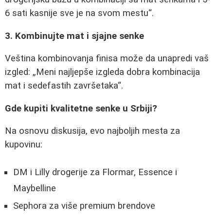
6 sati kasnije sve je na svom mestu
.
3. Kombinujte mat i sjajne senke
Veština kombinovanja finisa može da unapredi vaš
izgled:
Meni najljepše izgleda dobra kombinacija
mat i sedefastih završetaka
.
Gde kupiti kvalitetne senke u Srbiji?
Na osnovu diskusija, evo najboljih mesta za
kupovinu:
DM i Lilly drogerije za Flormar, Essence i
Maybelline
Sephora za više premium brendove