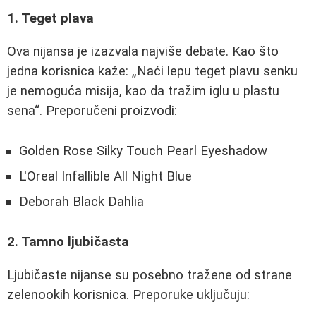
1. Teget plava
Ova nijansa je izazvala najviše debate. Kao što
jedna korisnica kaže:
Naći lepu teget plavu senku
je nemoguća misija, kao da tražim iglu u plastu
sena
. Preporučeni proizvodi:
Golden Rose Silky Touch Pearl Eyeshadow
L'Oreal Infallible All Night Blue
Deborah Black Dahlia
2. Tamno ljubičasta
Ljubičaste nijanse su posebno tražene od strane
zelenookih korisnica. Preporuke uključuju: