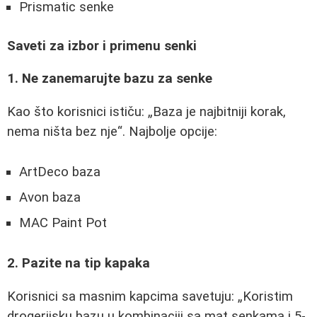
Prismatic senke
Saveti za izbor i primenu senki
1. Ne zanemarujte bazu za senke
Kao što korisnici ističu:
Baza je najbitniji korak,
nema ništa bez nje
. Najbolje opcije:
ArtDeco baza
Avon baza
MAC Paint Pot
2. Pazite na tip kapaka
Korisnici sa masnim kapcima savetuju:
Koristim
drogerijsku bazu u kombinaciji sa mat senkama i 5-