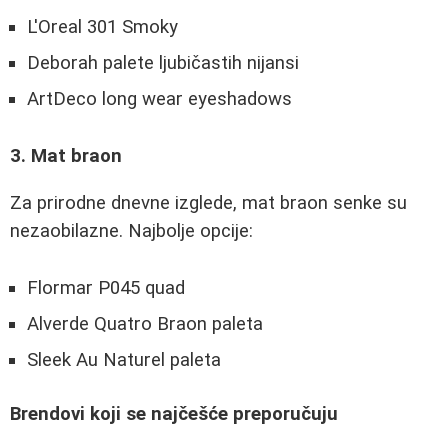
L'Oreal 301 Smoky
Deborah palete ljubičastih nijansi
ArtDeco long wear eyeshadows
3. Mat braon
Za prirodne dnevne izglede, mat braon senke su
nezaobilazne. Najbolje opcije:
Flormar P045 quad
Alverde Quatro Braon paleta
Sleek Au Naturel paleta
Brendovi koji se najčešće preporučuju