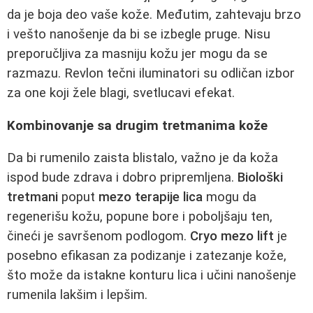
da je boja deo vaše kože. Međutim, zahtevaju brzo
i vešto nanošenje da bi se izbegle pruge. Nisu
preporučljiva za masniju kožu jer mogu da se
razmazu. Revlon tečni iluminatori su odličan izbor
za one koji žele blagi, svetlucavi efekat.
Kombinovanje sa drugim tretmanima kože
Da bi rumenilo zaista blistalo, važno je da koža
ispod bude zdrava i dobro pripremljena.
Biološki
tretmani
poput
mezo terapije lica
mogu da
regenerišu kožu, popune bore i poboljšaju ten,
čineći je savršenom podlogom.
Cryo mezo lift
je
posebno efikasan za podizanje i zatezanje kože,
što može da istakne konturu lica i učini nanošenje
rumenila lakšim i lepšim.