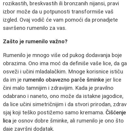
rozikastih, breskvastih ili bronzanih nijansi, pravi
izbor može da u potpunosti transformiše vaš
izgled. Ovaj vodič će vam pomoći da pronadjete
savršeno rumenilo za vas.
Zašto je rumenilo važno?
Rumenilo je mnogo više od pukog dodavanja boje
obrazima. Ono ima moć da definiše vaše lice, da ga
osveži i učini mladalačkim. Mnoge korisnice ističu
da im je
rumenilo obavezno parče šminke
jer lice
čini malo tamnijim i zdravijim. Kada je pravilno
odabrano i naneto, ono može da istakne jagodice,
da lice učini simetričnijim i da stvori prirodan, zdrav
sjaj koji teško postižemo samo kremama.
Čišćenje
lica
je osnov dobre šminke, ali rumenilo je ono što
daje završni dodatak.