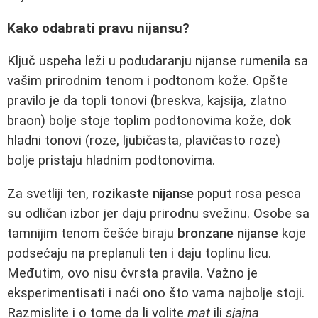
Kako odabrati pravu nijansu?
Ključ uspeha leži u podudaranju nijanse rumenila sa
vašim prirodnim tenom i podtonom kože. Opšte
pravilo je da topli tonovi (breskva, kajsija, zlatno
braon) bolje stoje toplim podtonovima kože, dok
hladni tonovi (roze, ljubičasta, plavičasto roze)
bolje pristaju hladnim podtonovima.
Za svetliji ten,
rozikaste nijanse
poput rosa pesca
su odličan izbor jer daju prirodnu svežinu. Osobe sa
tamnijim tenom češće biraju
bronzane nijanse
koje
podsećaju na preplanuli ten i daju toplinu licu.
Međutim, ovo nisu čvrsta pravila. Važno je
eksperimentisati i naći ono što vama najbolje stoji.
Razmislite i o tome da li volite
mat
ili
sjajna