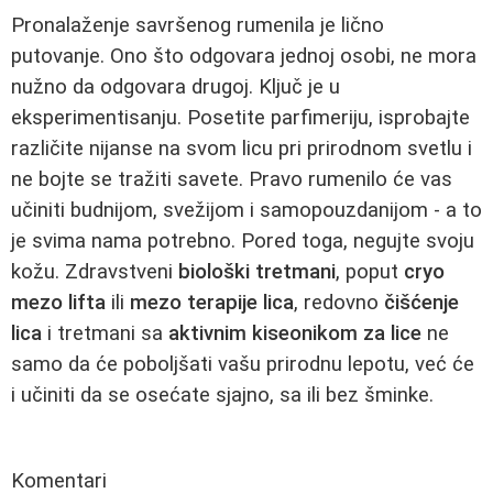
Pronalaženje savršenog rumenila je lično
putovanje. Ono što odgovara jednoj osobi, ne mora
nužno da odgovara drugoj. Ključ je u
eksperimentisanju. Posetite parfimeriju, isprobajte
različite nijanse na svom licu pri prirodnom svetlu i
ne bojte se tražiti savete. Pravo rumenilo će vas
učiniti budnijom, svežijom i samopouzdanijom - a to
je svima nama potrebno. Pored toga, negujte svoju
kožu. Zdravstveni
biološki tretmani
, poput
cryo
mezo lifta
ili
mezo terapije lica
, redovno
čišćenje
lica
i tretmani sa
aktivnim kiseonikom za lice
ne
samo da će poboljšati vašu prirodnu lepotu, već će
i učiniti da se osećate sjajno, sa ili bez šminke.
Komentari