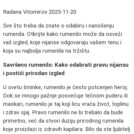
Radana Vitomirov
2025-11-20
Sve što treba da znate o odabiru i nanošenju
rumenila. Otkrijte kako rumenilo može da osveži
vaš izgled, koje nijanse odgovaraju vašem tenu i
koja su najbolja rumenila na tržištu.
Savršeno rumenilo: Kako odabrati pravu nijansu
i postići prirodan izgled
U svetu šminke, rumenilo je često potcenjen heroj.
Dok se mnogo pažnje posvećuje tečnom puderu ili
maskari, rumenilo je taj koji licu vraća život, toplinu
i zdrav sjaj. Pravo rumenilo ne bi trebalo da bude
primetno, već da stvori iluziju prirodnog rumenila
koje proizilazi iz zdravih kapilara. Bilo da ste ljubitelj