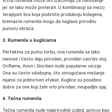
vrsta rumenila može biti izazovnija za nanošenje
jer se lako može preterati. U kombinaciji sa mezo
terapijom lica koja podstiče produkciju kolagena,
kremasta rumenila mogu da naglase prirodnu
punoću obraza.
3. Rumenila u kuglicama
Perfektna za putnu torbu, ova rumenila se lako
nanose i često daju prirodan, providan završni sloj.
Oriflame, Avon i Giordani nude popularne verzije.
Ona su često višebojna, što omogućava mešanje
nijansi za jedinstven efekat. Kuglice su posebno
dobre za one koji žele vrlo prirodan, neupadljiv sjaj.
4. Tečna rumenila
Tečna rumenila nude najprirodniji izgled, gotovo kao