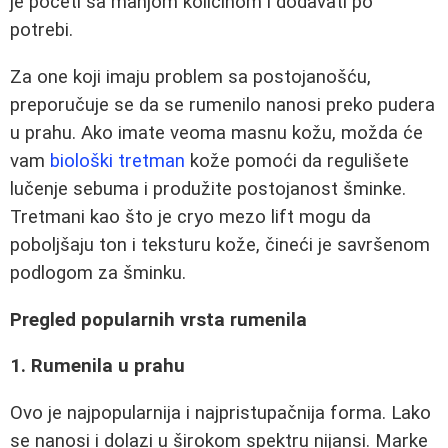
je početi sa manjom količinom i dodavati po
potrebi.
Za one koji imaju problem sa postojanošću,
preporučuje se da se rumenilo nanosi preko pudera
u prahu. Ako imate veoma masnu kožu, možda će
vam
biološki tretman
kože pomoći da regulišete
lučenje sebuma i produžite postojanost šminke.
Tretmani kao što je cryo mezo lift mogu da
poboljšaju ton i teksturu kože, čineći je savršenom
podlogom za šminku.
Pregled popularnih vrsta rumenila
1. Rumenila u prahu
Ovo je najpopularnija i najpristupačnija forma. Lako
se nanosi i dolazi u širokom spektru nijansi. Marke