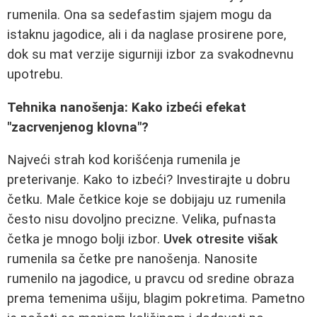
rumenila. Ona sa sedefastim sjajem mogu da
istaknu jagodice, ali i da naglase prosirene pore,
dok su mat verzije sigurniji izbor za svakodnevnu
upotrebu.
Tehnika nanošenja: Kako izbeći efekat
"zacrvenjenog klovna"?
Najveći strah kod korišćenja rumenila je
preterivanje. Kako to izbeći? Investirajte u dobru
četku. Male četkice koje se dobijaju uz rumenila
često nisu dovoljno precizne. Velika, pufnasta
četka je mnogo bolji izbor.
Uvek otresite višak
rumenila sa četke pre nanošenja. Nanosite
rumenilo na jagodice, u pravcu od sredine obraza
prema temenima ušiju, blagim pokretima. Pametno