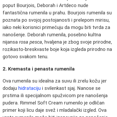
poput Bourjois, Deborah i Artdeco nude
fantastična rumenila u prahu. Bourjois rumenila su
poznata po svojoj postojanosti i prelepom mirisu,
iako neki korisnici primećuju da mogu biti tvrda za
nanošenje. Deborah rumenila, posebno kultna
nijansa
rosa pesca
, hvaljena je zbog svoje prirodne,
rozikasto-breskvaste boje koja izgleda prirodno na
gotovo svakom tenu.
2. Kremasta i penasta rumenila
Ova rumenila su idealna za suvu ili zrelu kožu jer
dodaju
hidrataciju
i svilenkast sjaj. Nanose se
prstima ili specijalnom spužvicom pre nanošenja
pudera. Rimmel Soft Cream rumenilo je odličan
primer koji licu daje svež i mladalački izgled. Ova