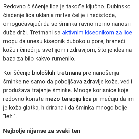
Redovno čišćenje lica je takođe ključno. Dubinsko
čišćenje lica uklanja mrtve ćelije i nečistoće,
omogućavajući da se šminka ravnomerno nanosi i
duže drži. Tretmani sa
aktivnim kiseonikom za lice
mogu da unesu kiseonik duboko u pore, hraneći
kožu i čineći je svetlijom i zdravijom, što je idealna
baza za bilo kakvo rumenilo.
Korišćenje
bioloških tretmana
pre nanošenja
šminke ne samo da poboljšava zdravlje kože, već i
produžava trajanje šminke. Mnoge korisnice koje
redovno koriste
mezo terapiju lica
primećuju da im
je koža glatka, hidrirana i da šminka mnogo bolje
"leži".
Najbolje nijanse za svaki ten