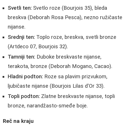
Svetli ten:
Svetlo roze (Bourjois 35), bleda
breskva (Deborah Rosa Pesca), nezno ružičaste
nijanse.
Srednji ten:
Toplo roze, breskva, svetli bronze
(Artdeco 07, Bourjois 32).
Tamniji ten:
Duboke breskvaste nijanse,
terakota, bronze (Deborah Mogano, Cacao).
Hladni podton:
Roze sa plavim prizvukom,
ljubičaste nijanse (Bourjois Lilas d'Or 33).
Topli podton:
Zlatne breskvaste nijanse, topli
bronze, narandžasto-smeđe boje.
Reč na kraju