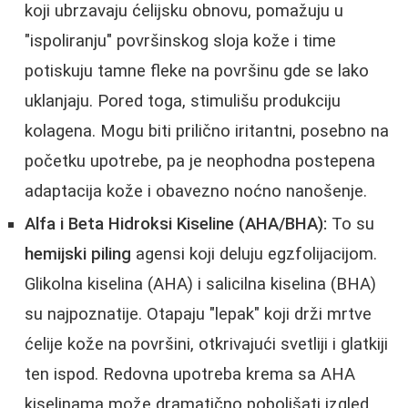
koji ubrzavaju ćelijsku obnovu, pomažuju u
"ispoliranju" površinskog sloja kože i time
potiskuju tamne fleke na površinu gde se lako
uklanjaju. Pored toga, stimulišu produkciju
kolagena. Mogu biti prilično iritantni, posebno na
početku upotrebe, pa je neophodna postepena
adaptacija kože i obavezno noćno nanošenje.
Alfa i Beta Hidroksi Kiseline (AHA/BHA):
To su
hemijski piling
agensi koji deluju egzfolijacijom.
Glikolna kiselina (AHA) i salicilna kiselina (BHA)
su najpoznatije. Otapaju "lepak" koji drži mrtve
ćelije kože na površini, otkrivajući svetliji i glatkiji
ten ispod. Redovna upotreba krema sa AHA
kiselinama može dramatično poboljšati izgled