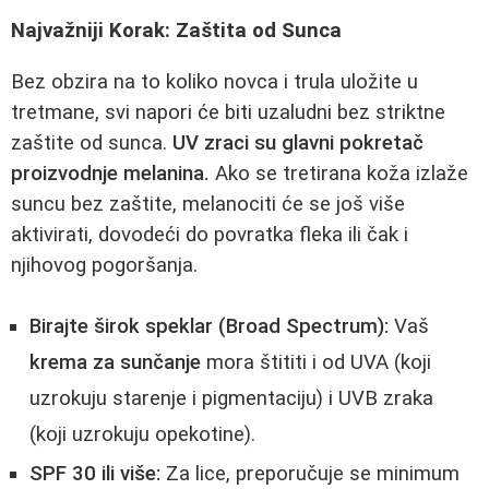
Najvažniji Korak: Zaštita od Sunca
Bez obzira na to koliko novca i trula uložite u
tretmane, svi napori će biti uzaludni bez striktne
zaštite od sunca.
UV zraci su glavni pokretač
proizvodnje melanina.
Ako se tretirana koža izlaže
suncu bez zaštite, melanociti će se još više
aktivirati, dovodeći do povratka fleka ili čak i
njihovog pogoršanja.
Birajte širok speklar (Broad Spectrum):
Vaš
krema za sunčanje
mora štititi i od UVA (koji
uzrokuju starenje i pigmentaciju) i UVB zraka
(koji uzrokuju opekotine).
SPF 30 ili više:
Za lice, preporučuje se minimum