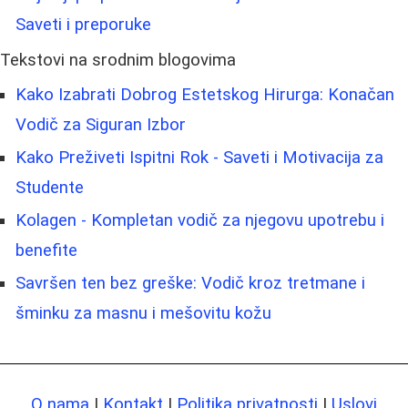
Saveti i preporuke
Tekstovi na srodnim blogovima
Kako Izabrati Dobrog Estetskog Hirurga: Konačan
Vodič za Siguran Izbor
Kako Preživeti Ispitni Rok - Saveti i Motivacija za
Studente
Kolagen - Kompletan vodič za njegovu upotrebu i
benefite
Savršen ten bez greške: Vodič kroz tretmane i
šminku za masnu i mešovitu kožu
O nama
|
Kontakt
|
Politika privatnosti
|
Uslovi