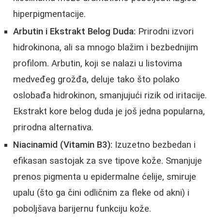
hiperpigmentacije.
Arbutin i Ekstrakt Belog Duda:
Prirodni izvori
hidrokinona, ali sa mnogo blažim i bezbednijim
profilom. Arbutin, koji se nalazi u listovima
medveđeg grožđa, deluje tako što polako
oslobađa hidrokinon, smanjujući rizik od iritacije.
Ekstrakt kore belog duda je još jedna popularna,
prirodna alternativa.
Niacinamid (Vitamin B3):
Izuzetno bezbedan i
efikasan sastojak za sve tipove kože. Smanjuje
prenos pigmenta u epidermalne ćelije, smiruje
upalu (što ga čini odličnim za fleke od akni) i
poboljšava barijernu funkciju kože.