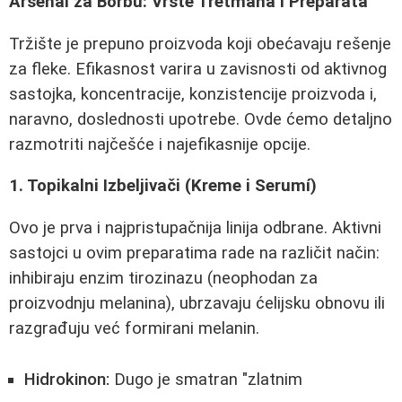
Arsenal za Borbu: Vrste Tretmana i Preparata
Tržište je prepuno proizvoda koji obećavaju rešenje
za fleke. Efikasnost varira u zavisnosti od aktivnog
sastojka, koncentracije, konzistencije proizvoda i,
naravno, doslednosti upotrebe. Ovde ćemo detaljno
razmotriti najčešće i najefikasnije opcije.
1. Topikalni Izbeljivači (Kreme i Serumí)
Ovo je prva i najpristupačnija linija odbrane. Aktivni
sastojci u ovim preparatima rade na različit način:
inhibiraju enzim tirozinazu (neophodan za
proizvodnju melanina), ubrzavaju ćelijsku obnovu ili
razgrađuju već formirani melanin.
Hidrokinon:
Dugo je smatran "zlatnim