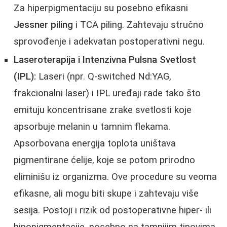
Za hiperpigmentaciju su posebno efikasni
Jessner piling
i TCA piling. Zahtevaju stručno
sprovođenje i adekvatan postoperativni negu.
Laseroterapija i Intenzivna Pulsna Svetlost
(IPL):
Laseri (npr. Q-switched Nd:YAG,
frakcionalni laser) i IPL uređaji rade tako što
emituju koncentrisane zrake svetlosti koje
apsorbuje melanin u tamnim flekama.
Apsorbovana energija toplota uništava
pigmentirane ćelije, koje se potom prirodno
eliminišu iz organizma. Ove procedure su veoma
efikasne, ali mogu biti skupe i zahtevaju više
sesija. Postoji i rizik od postoperativne hiper- ili
hipopigmentacije, posebno na tamnijim tipovima