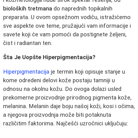
bioloških tretmana
do naprednih topikalnih
preparata. U ovom opsežnom vodiču, istražićemo
sve aspekte ove teme, pružajući vam informacije i
savete koji će vam pomoći da postignete željeni,
čist i radiantan ten.
Šta Je Uopšte Hiperpigmentacija?
Hiperpigmentacija
je termin koji opisuje stanje u
kome odredeni delovi kože postaju tamniji u
odnosu na okolnu kožu. Do ovoga dolazi usled
prekomerne proizvodnje prirodnog pigmenta kože,
melanina. Melanin daje boju našoj koži, kosi i očima,
a njegova proizvodnja može biti potaknuta
različitim faktorima. Najčešći uzročnici uključuju: