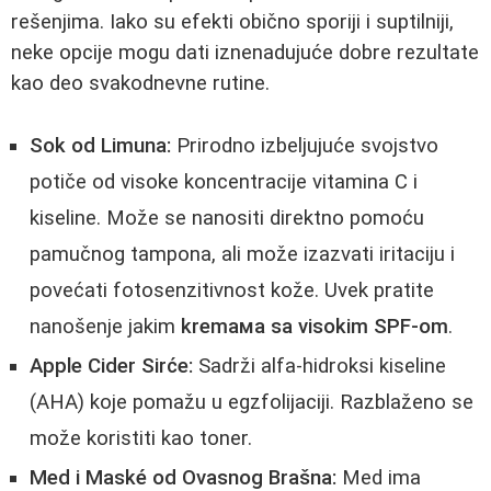
rešenjima. Iako su efekti obično sporiji i suptilniji,
neke opcije mogu dati iznenadujuće dobre rezultate
kao deo svakodnevne rutine.
Sok od Limuna:
Prirodno izbeljujuće svojstvo
potiče od visoke koncentracije vitamina C i
kiseline. Može se nanositi direktno pomoću
pamučnog tampona, ali može izazvati iritaciju i
povećati fotosenzitivnost kože. Uvek pratite
nanošenje jakim
kremaма sa visokim SPF-om
.
Apple Cider Sirće:
Sadrži alfa-hidroksi kiseline
(AHA) koje pomažu u egzfolijaciji. Razblaženo se
može koristiti kao toner.
Med i Maské od Ovasnog Brašna:
Med ima