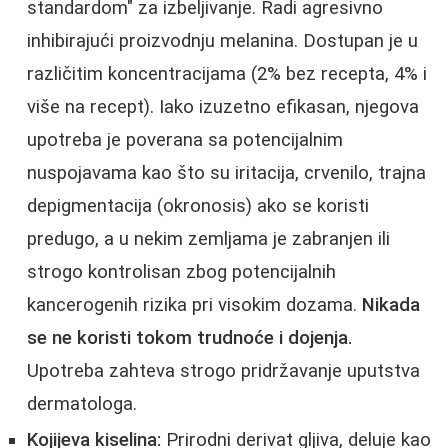
standardom" za izbeljivanje. Radi agresivno
inhibirajući proizvodnju melanina. Dostupan je u
različitim koncentracijama (2% bez recepta, 4% i
više na recept). Iako izuzetno efikasan, njegova
upotreba je poverana sa potencijalnim
nuspojavama kao što su iritacija, crvenilo, trajna
depigmentacija (okronosis) ako se koristi
predugo, a u nekim zemljama je zabranjen ili
strogo kontrolisan zbog potencijalnih
kancerogenih rizika pri visokim dozama.
Nikada
se ne koristi tokom trudnoće i dojenja.
Upotreba zahteva strogo pridržavanje uputstva
dermatologa.
Kojijeva kiselina:
Prirodni derivat gljiva, deluje kao