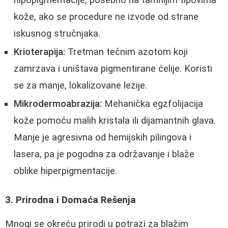
kože, ako se procedure ne izvode od strane
iskusnog stručnjaka.
Krioterapija:
Tretman tečnim azotom koji
zamrzava i uništava pigmentirane ćelije. Koristi
se za manje, lokalizovane lezije.
Mikrodermoabrazija:
Mehanička egzfolijacija
kože pomoću malih kristala ili dijamantnih glava.
Manje je agresivna od hemijskih pilingova i
lasera, pa je pogodna za održavanje i blaže
oblike hiperpigmentacije.
3. Prirodna i Domaća Rešenja
Mnogi se okreću prirodi u potrazi za blažim