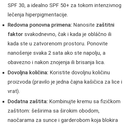
SPF 30, a idealno SPF 50+ za tokom intenzivnog
lečenja hiperpigmentacije.
Redovna ponovna primena:
Nanosite
zaštitni
faktor
svakodnevno, čak i kada je obláčno ili
kada ste u zatvorenom prostoru. Ponovite
nanošenje svaka 2 sata ako ste napolju, a
obavezno i nakon znojenja ili brisanja lica.
Dovoljna količina:
Koristite dovoljnu količinu
proizvoda (pravilo je jedna čajna kašičica za lice i
vrat).
Dodatna zaštita:
Kombinujte kremu sa fizičkom
zaštitom: šeširima sa širokim obodom,
naočarama za sunce i garderobom koja blokira