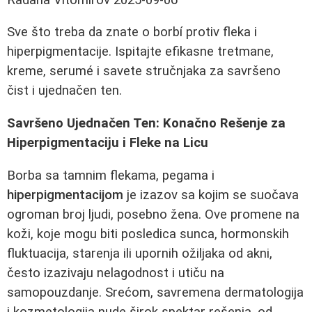
Sve što treba da znate o borbí protiv fleka i
hiperpigmentacije. Ispitajte efikasne tretmane,
kreme, serumé i savete stručnjaka za savršeno
čist i ujednačen ten.
Savršeno Ujednačen Ten: Konačno Rešenje za
Hiperpigmentaciju i Fleke na Licu
Borba sa tamnim flekama, pegama i
hiperpigmentacijom
je izazov sa kojim se suočava
ogroman broj ljudi, posebno žena. Ove promene na
koži, koje mogu biti posledica sunca, hormonskih
fluktuacija, starenja ili upornih ožiljaka od akni,
često izazivaju nelagodnost i utiču na
samopouzdanje. Srećom, savremena dermatologija
i kozmetologija nude širok spektar rešenja, od