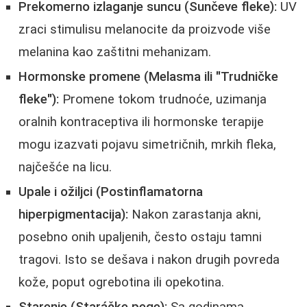
Prekomerno izlaganje suncu (Sunčeve fleke):
UV
zraci stimulisu melanocite da proizvode više
melanina kao zaštitni mehanizam.
Hormonske promene (Melasma ili "Trudničke
fleke"):
Promene tokom trudnoće, uzimanja
oralnih kontraceptiva ili hormonske terapije
mogu izazvati pojavu simetričnih, mrkih fleka,
najčešće na licu.
Upale i ožiljci (Postinflamatorna
hiperpigmentacija):
Nakon zarastanja akni,
posebno onih upaljenih, često ostaju tamni
tragovi. Isto se dešava i nakon drugih povreda
kože, poput ogrebotina ili opekotina.
Starenje (Staráčke pege):
Sa godinama,