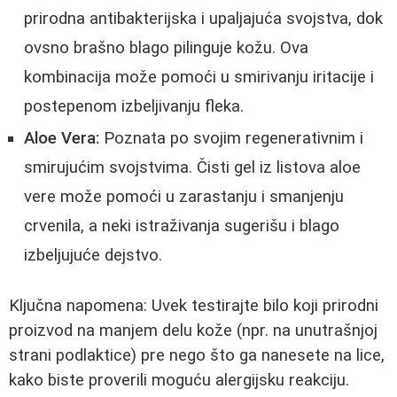
prirodna antibakterijska i upaljajuća svojstva, dok
ovsno brašno blago pilinguje kožu. Ova
kombinacija može pomoći u smirivanju iritacije i
postepenom izbeljivanju fleka.
Aloe Vera:
Poznata po svojim regenerativnim i
smirujućim svojstvima. Čisti gel iz listova aloe
vere može pomoći u zarastanju i smanjenju
crvenila, a neki istraživanja sugerišu i blago
izbeljujuće dejstvo.
Ključna napomena: Uvek testirajte bilo koji prirodni
proizvod na manjem delu kože (npr. na unutrašnjoj
strani podlaktice) pre nego što ga nanesete na lice,
kako biste proverili moguću alergijsku reakciju.