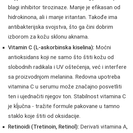
blagi inhibitor tirozinaze. Manje je efikasan od
hidrokinona, ali i manje iritantan. Takođe ima
antibakterijska svojstva, što ga čini dobrim
izborom za kožu sklonu aknama.
Vitamin C (L-askorbinska kiselina):
Moćni
antioksidans koji ne samo što štiti kožu od
slobodnih radikala i UV oštećenja, već i interfere
sa proizvodnjom melanina. Redovna upotreba
vitamina C u serumu može značajno posvetliti
ten i ujednačiti njegov ton. Stabilnost vitamina C
je kĺjučna - tražite formule pakovane u tamno
staklo koje štiti od oksidacije.
Retinoidi (Tretinoin, Retinol):
Derivati vitamina A,