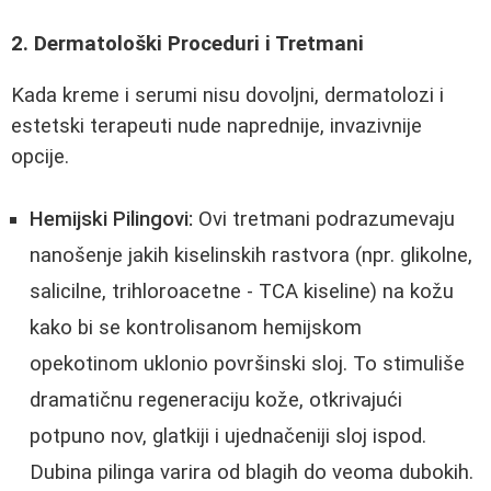
2. Dermatološki Proceduri i Tretmani
Kada kreme i serumi nisu dovoljni, dermatolozi i
estetski terapeuti nude naprednije, invazivnije
opcije.
Hemijski Pilingovi:
Ovi tretmani podrazumevaju
nanošenje jakih kiselinskih rastvora (npr. glikolne,
salicilne, trihloroacetne - TCA kiseline) na kožu
kako bi se kontrolisanom hemijskom
opekotinom uklonio površinski sloj. To stimuliše
dramatičnu regeneraciju kože, otkrivajući
potpuno nov, glatkiji i ujednačeniji sloj ispod.
Dubina pilinga varira od blagih do veoma dubokih.