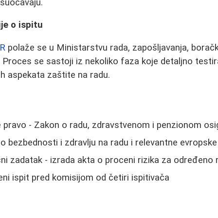
 suočavaju.
e o ispitu
NR
polaže se u Ministarstvu rada, zapošljavanja, boračk
 Proces se sastoji iz nekoliko faza koje detaljno testi
tih aspekata zaštite na radu.
ravo - Zakon o radu, zdravstvenom i penzionom osi
 bezbednosti i zdravlju na radu i relevantne evropske
ni zadatak - izrada akta o proceni rizika za određen
i ispit pred komisijom od četiri ispitivača