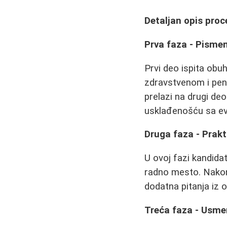
Detaljan opis pro
Prva faza - Pismen
Prvi deo ispita ob
zdravstvenom i pen
prelazi na drugi deo
usklađenošću sa e
Druga faza - Prakt
U ovoj fazi kandida
radno mesto. Nakon 
dodatna pitanja iz 
Treća faza - Usmen