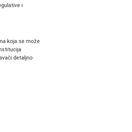
gulative i
rana koja se može
stitucija
avači detaljno