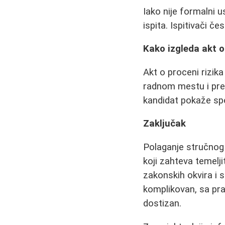
Iako nije formalni 
ispita. Ispitivači č
Kako izgleda akt o
Akt o proceni rizik
radnom mestu i pred
kandidat pokaže sp
Zaključak
Polaganje stručnog i
koji zahteva temelj
zakonskih okvira i 
komplikovan, sa pr
dostizan.