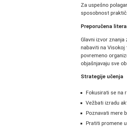
Za uspešno polaganj
sposobnost praktič
Preporučena litera
Glavni izvor znanja
nabaviti na Visokoj 
povremeno organizuj
objašnjavaju sve ob
Strategije učenja
Fokusirati se na 
Vežbati izradu akt
Poznavati mere be
Pratiti promene u