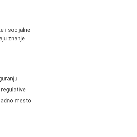
e i socijalne
raju znanje
guranju
 regulative
o radno mesto