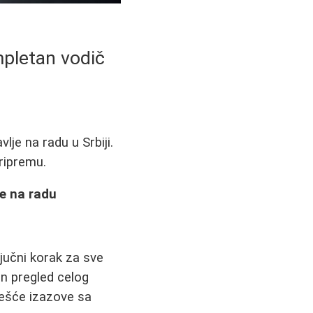
mpletan vodič
je na radu u Srbiji.
pripremu.
je na radu
jučni korak za sve
an pregled celog
ešće izazove sa