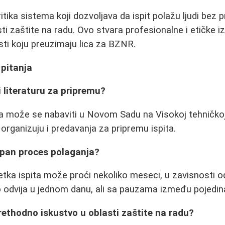
itika sistema koji dozvoljava da ispit polažu ljudi bez
ti zaštite na radu. Ovo stvara profesionalne i etičke 
ti koju preuzimaju lica za BZNR.
 pitanja
 literaturu za pripremu?
a može se nabaviti u Novom Sadu na Visokoj tehničkoj
organizuju i predavanja za pripremu ispita.
upan proces polaganja?
etka ispita može proći nekoliko meseci, u zavisnosti 
 odvija u jednom danu, ali sa pauzama između pojedin
prethodno iskustvo u oblasti zaštite na radu?