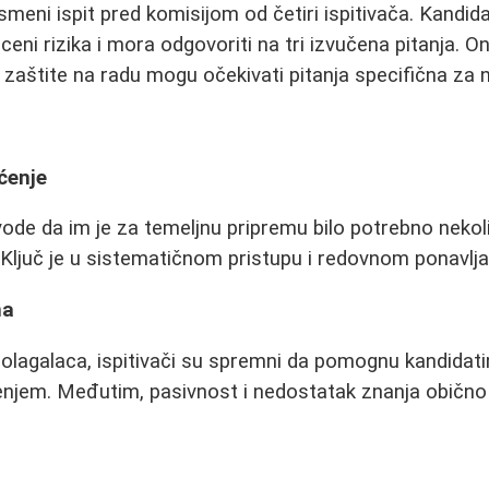
smeni ispit pred komisijom od četiri ispitivača. Kandida
ceni rizika i mora odgovoriti na tri izvučena pitanja. O
 zaštite na radu mogu očekivati pitanja specifična za n
ćenje
ode da im je za temeljnu pripremu bilo potrebno neko
 Ključ je u sistematičnom pristupu i redovnom ponavlja
ma
olagalaca, ispitivači su spremni da pomognu kandidati
čenjem. Međutim, pasivnost i nedostatak znanja običn