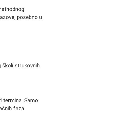
 prethodnog
izazove, posebno u
 školi strukovnih
od termina. Samo
ačnih faza.