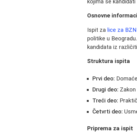
kojima se kandidati
Osnovne informacij
Ispit za
lice za BZ
politike u Beogradu.
kandidata iz različi
Struktura ispita
Prvi deo:
Domaće p
Drugi deo:
Zakon o
Treći deo:
Praktič
Četvrti deo:
Usmen
Priprema za ispit