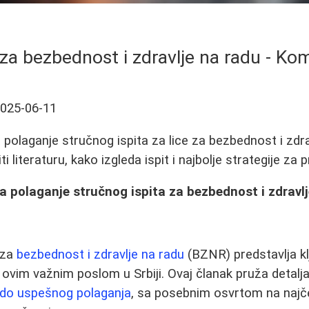
t za bezbednost i zdravlje na radu - Ko
025-06-11
olaganje stručnog ispita za lice za bezbednost i zdravl
i literaturu, kako izgleda ispit i najbolje strategije za 
 polaganje stručnog ispita za bezbednost i zdravl
e za
bezbednost i zdravlje na radu
(BZNR) predstavlja kl
e ovim važnim poslom u Srbiji. Ovaj članak pruža detalj
e do uspešnog polaganja
, sa posebnim osvrtom na najč