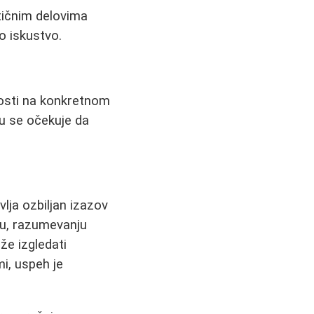
tičnim delovima
o iskustvo.
snosti na konkretnom
tu se očekuje da
lja ozbiljan izazov
pu, razumevanju
že izgledati
i, uspeh je