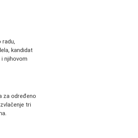
 radu,
la, kandidat
 i njihovom
ika za određeno
zvlačenje tri
ma.