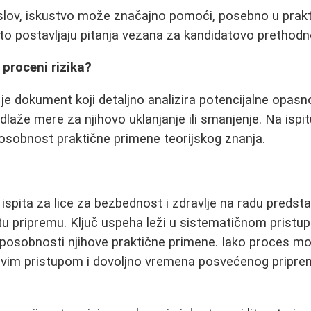
uslov, iskustvo može značajno pomoći, posebno u prak
esto postavljaju pitanja vezana za kandidatovo prethodn
 proceni rizika?
a je dokument koji detaljno analizira potencijalne opa
laže mere za njihovo uklanjanje ili smanjenje. Na ispi
osobnost praktične primene teorijskog znanja.
spita za lice za bezbednost i zdravlje na radu predstav
itu pripremu. Ključ uspeha leži u sistematičnom pristu
sposobnosti njihove praktične primene. Iako proces mo
avim pristupom i dovoljno vremena posvećenog priprem