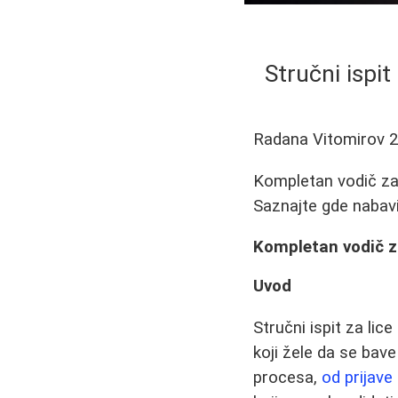
Stručni ispi
Radana Vitomirov
2
Kompletan vodič za p
Saznajte gde nabavit
Kompletan vodič za
Uvod
Stručni ispit za lic
koji žele da se bav
procesa,
od prijav