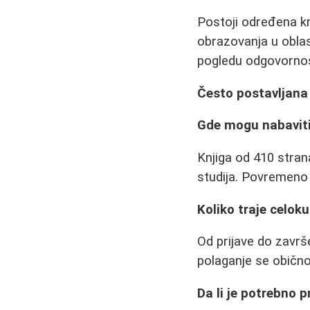
Postoji određena kr
obrazovanja u oblas
pogledu odgovornos
Često postavljana
Gde mogu nabaviti
Knjiga od 410 stran
studija. Povremeno 
Koliko traje celok
Od prijave do završ
polaganje se obično
Da li je potrebno 