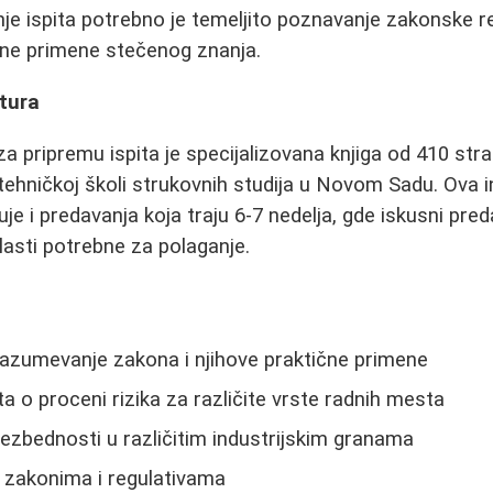
e ispita potrebno je temeljito poznavanje zakonske re
ne primene stečenog znanja.
tura
 za pripremu ispita je specijalizovana knjiga od 410 st
tehničkoj školi strukovnih studija u Novom Sadu. Ova in
e i predavanja koja traju 6-7 nedelja, gde iskusni pred
lasti potrebne za polaganje.
razumevanje zakona i njihove praktične primene
a o proceni rizika za različite vrste radnih mesta
zbednosti u različitim industrijskim granama
 zakonima i regulativama