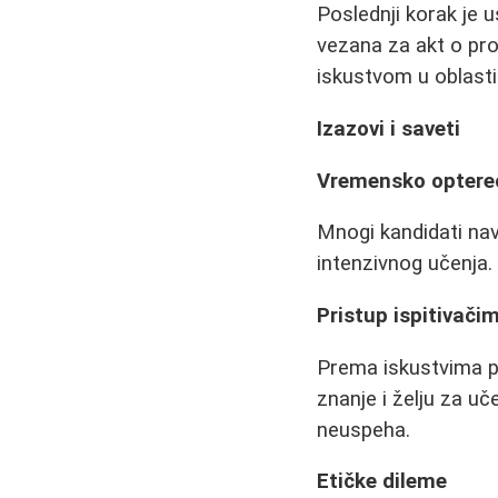
Poslednji korak je u
vezana za akt o pro
iskustvom u oblasti
Izazovi i saveti
Vremensko optere
Mnogi kandidati nav
intenzivnog učenja.
Pristup ispitivači
Prema iskustvima p
znanje i želju za u
neuspeha.
Etičke dileme