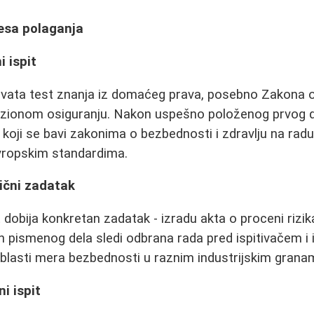
cesa polaganja
i ispit
uhvata test znanja iz domaćeg prava, posebno Zakona o
zionom osiguranju. Nakon uspešno položenog prvog de
 koji se bavi zakonima o bezbednosti i zdravlju na radu
vropskim standardima.
ični zadatak
t dobija konkretan zadatak - izradu akta o proceni riz
pismenog dela sledi odbrana rada pred ispitivačem i i
oblasti mera bezbednosti u raznim industrijskim grana
i ispit