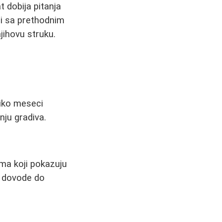
t dobija pitanja
ni sa prethodnim
jihovu struku.
liko meseci
nju gradiva.
ma koji pokazuju
o dovode do