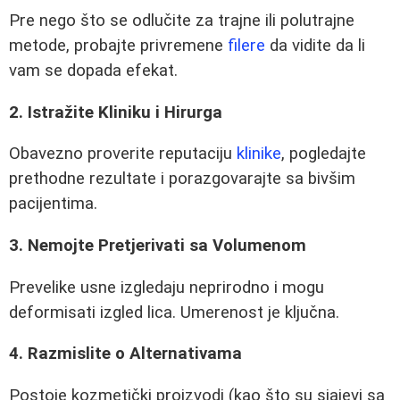
Pre nego što se odlučite za trajne ili polutrajne
metode, probajte privremene
filere
da vidite da li
vam se dopada efekat.
2. Istražite Kliniku i Hirurga
Obavezno proverite reputaciju
klinike
, pogledajte
prethodne rezultate i porazgovarajte sa bivšim
pacijentima.
3. Nemojte Pretjerivati sa Volumenom
Prevelike usne izgledaju neprirodno i mogu
deformisati izgled lica. Umerenost je ključna.
4. Razmislite o Alternativama
Postoje kozmetički proizvodi (kao što su sjajevi sa