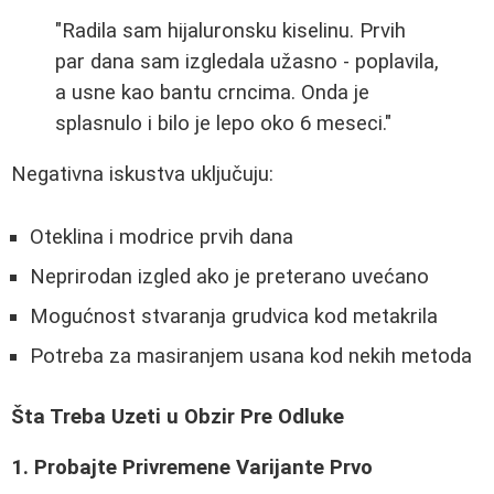
"Radila sam hijaluronsku kiselinu. Prvih
par dana sam izgledala užasno - poplavila,
a usne kao bantu crncima. Onda je
splasnulo i bilo je lepo oko 6 meseci."
Negativna iskustva uključuju:
Oteklina i modrice prvih dana
Neprirodan izgled ako je preterano uvećano
Mogućnost stvaranja grudvica kod metakrila
Potreba za masiranjem usana kod nekih metoda
Šta Treba Uzeti u Obzir Pre Odluke
1. Probajte Privremene Varijante Prvo