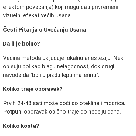
efektom povećanja) koji mogu dati privremeni
vizuelni efekat većih usana.
Česti Pitanja o Uvećanju Usana
Da li je bolno?
Većina metoda uključuje lokalnu anesteziju. Neki
opisuju bol kao blagu nelagodnost, dok drugi
navode da "boli u pizdu lepu materinu".
Koliko traje oporavak?
Prvih 24-48 sati može doći do otekline i modrica.
Potpuni oporavak obično traje do nedelju dana.
Koliko košta?