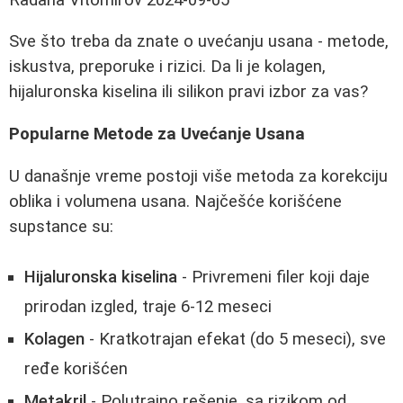
Sve što treba da znate o uvećanju usana - metode,
iskustva, preporuke i rizici. Da li je kolagen,
hijaluronska kiselina ili silikon pravi izbor za vas?
Popularne Metode za Uvećanje Usana
U današnje vreme postoji više metoda za korekciju
oblika i volumena usana. Najčešće korišćene
supstance su:
Hijaluronska kiselina
- Privremeni filer koji daje
prirodan izgled, traje 6-12 meseci
Kolagen
- Kratkotrajan efekat (do 5 meseci), sve
ređe korišćen
Metakril
- Polutrajno rešenje, sa rizikom od