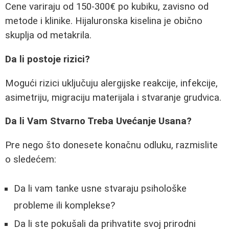
Cene variraju od 150-300€ po kubiku, zavisno od
metode i klinike. Hijaluronska kiselina je obično
skuplja od metakrila.
Da li postoje rizici?
Mogući rizici uključuju alergijske reakcije, infekcije,
asimetriju, migraciju materijala i stvaranje grudvica.
Da li Vam Stvarno Treba Uvećanje Usana?
Pre nego što donesete konačnu odluku, razmislite
o sledećem:
Da li vam tanke usne stvaraju psihološke
probleme ili komplekse?
Da li ste pokušali da prihvatite svoj prirodni