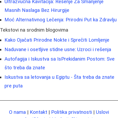
Ultrazvučna Kavitacija: Rešenje Za Smanjenje
Masnih Naslaga Bez Hirurgije
Moć Alternativnog Lečenja: Prirodni Put ka Zdravlju
Tekstovi na srodnim blogovima
Kako Ojačati Prirodne Nokte i Sprečiti Lomljenje
Naduvane i osetljive stidne usne: Uzroci i rešenja
Autofagija i Iskustva sa IsPrekidanim Postom: Sve
što treba da znate
Iskustva sa letovanja u Egiptu - Šta treba da znate
pre puta
O nama
|
Kontakt
|
Politika privatnosti
|
Uslovi