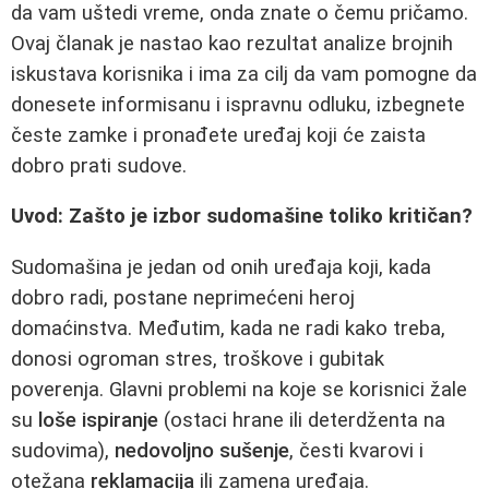
da vam uštedi vreme, onda znate o čemu pričamo.
Ovaj članak je nastao kao rezultat analize brojnih
iskustava korisnika i ima za cilj da vam pomogne da
donesete informisanu i ispravnu odluku, izbegnete
česte zamke i pronađete uređaj koji će zaista
dobro prati sudove.
Uvod: Zašto je izbor sudomašine toliko kritičan?
Sudomašina je jedan od onih uređaja koji, kada
dobro radi, postane neprimećeni heroj
domaćinstva. Međutim, kada ne radi kako treba,
donosi ogroman stres, troškove i gubitak
poverenja. Glavni problemi na koje se korisnici žale
su
loše ispiranje
(ostaci hrane ili deterdženta na
sudovima),
nedovoljno sušenje
, česti kvarovi i
otežana
reklamacija
ili zamena uređaja.