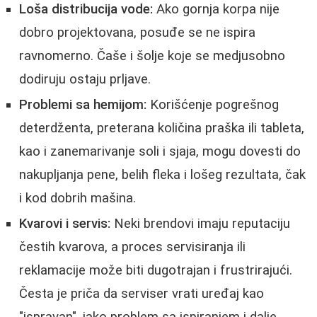
Loša distribucija vode:
Ako gornja korpa nije
dobro projektovana, posuđe se ne ispira
ravnomerno. Čaše i šolje koje se medjusobno
dodiruju ostaju prljave.
Problemi sa hemijom:
Korišćenje pogrešnog
deterdženta, preterana količina praška ili tableta,
kao i zanemarivanje soli i sjaja, mogu dovesti do
nakupljanja pene, belih fleka i lošeg rezultata, čak
i kod dobrih mašina.
Kvarovi i servis:
Neki brendovi imaju reputaciju
čestih kvarova, a proces servisiranja ili
reklamacije može biti dugotrajan i frustrirajući.
Česta je priča da serviser vrati uređaj kao
"ispravan", iako problem sa ispiranjem i dalje