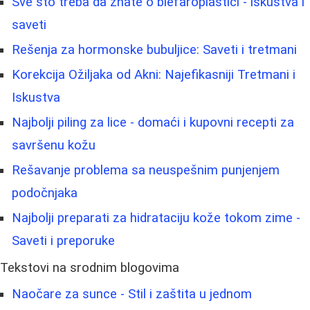
Sve što treba da znate o blefaroplastici - iskustva i
saveti
Rešenja za hormonske bubuljice: Saveti i tretmani
Korekcija Ožiljaka od Akni: Najefikasniji Tretmani i
Iskustva
Najbolji piling za lice - domaći i kupovni recepti za
savršenu kožu
Rešavanje problema sa neuspešnim punjenjem
podočnjaka
Najbolji preparati za hidrataciju kože tokom zime -
Saveti i preporuke
Tekstovi na srodnim blogovima
Naočare za sunce - Stil i zaštita u jednom