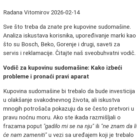
Radana Vitomirov
2026-02-14
Sve što treba da znate pre kupovine sudomašine.
Analiza iskustava korisnika, upoređivanje marki kao
što su Bosch, Beko, Gorenje i drugi, saveti za
servis i reklamacije. Čitajte naš sveobuhvatni vodič.
Vodič za kupovinu sudomašine: Kako izbeći
probleme i pronaći pravi aparat
Kupovina sudomašine bi trebalo da bude investicija
u olakšanje svakodnevnog života, ali iskustva
mnogih potrošača pokazuju da se često pretvori u
pravu noćnu moru. Ako ste ikada razmišljali o
frazama poput
"gadilo mi se na nju"
ili
"ne znam da li
će nam zameniti"
u vezi sa uređajem koji je trebalo