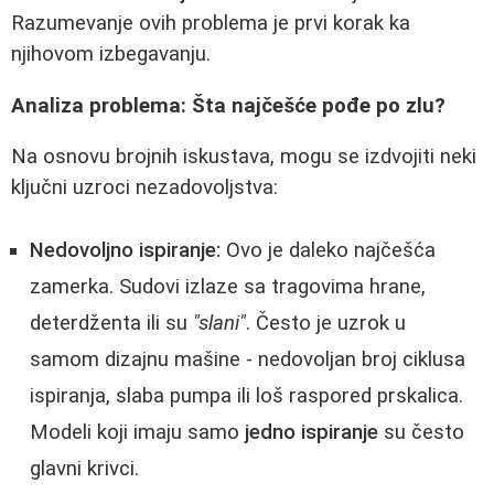
Razumevanje ovih problema je prvi korak ka
njihovom izbegavanju.
Analiza problema: Šta najčešće pođe po zlu?
Na osnovu brojnih iskustava, mogu se izdvojiti neki
ključni uzroci nezadovoljstva:
Nedovoljno ispiranje:
Ovo je daleko najčešća
zamerka. Sudovi izlaze sa tragovima hrane,
deterdženta ili su
"slani"
. Često je uzrok u
samom dizajnu mašine - nedovoljan broj ciklusa
ispiranja, slaba pumpa ili loš raspored prskalica.
Modeli koji imaju samo
jedno ispiranje
su često
glavni krivci.