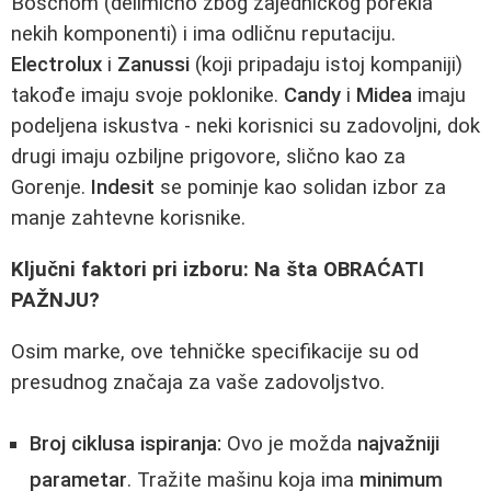
Boschom (delimično zbog zajedničkog porekla
nekih komponenti) i ima odličnu reputaciju.
Electrolux
i
Zanussi
(koji pripadaju istoj kompaniji)
takođe imaju svoje poklonike.
Candy
i
Midea
imaju
podeljena iskustva - neki korisnici su zadovoljni, dok
drugi imaju ozbiljne prigovore, slično kao za
Gorenje.
Indesit
se pominje kao solidan izbor za
manje zahtevne korisnike.
Ključni faktori pri izboru: Na šta OBRAĆATI
PAŽNJU?
Osim marke, ove tehničke specifikacije su od
presudnog značaja za vaše zadovoljstvo.
Broj ciklusa ispiranja:
Ovo je možda
najvažniji
parametar
. Tražite mašinu koja ima
minimum