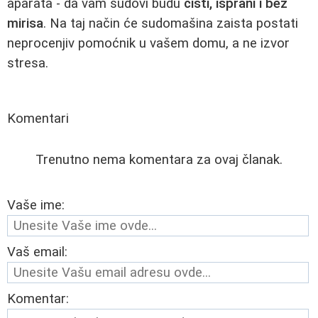
aparata - da vam sudovi budu
čisti, isprani i bez
mirisa
. Na taj način će sudomašina zaista postati
neprocenjiv pomoćnik u vašem domu, a ne izvor
stresa.
Komentari
Trenutno nema komentara za ovaj članak.
Vaše ime:
Vaš email:
Komentar: