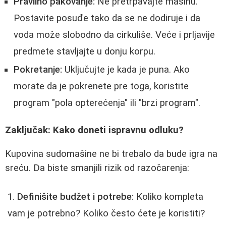
Pravilno pakovanje:
Ne pretrpavajte mašinu.
Postavite posuđe tako da se ne dodiruje i da
voda može slobodno da cirkuliše. Veće i prljavije
predmete stavljajte u donju korpu.
Pokretanje:
Uključujte je kada je puna. Ako
morate da je pokrenete pre toga, koristite
program "pola opterećenja" ili "brzi program".
Zaključak: Kako doneti ispravnu odluku?
Kupovina sudomašine ne bi trebalo da bude igra na
sreću. Da biste smanjili rizik od razočarenja:
Definišite budžet i potrebe:
Koliko kompleta
vam je potrebno? Koliko često ćete je koristiti?