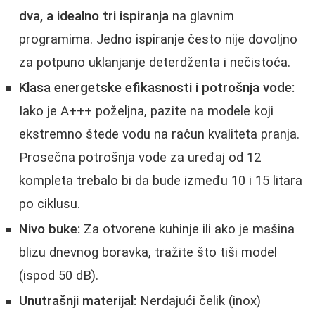
dva, a idealno tri ispiranja
na glavnim
programima. Jedno ispiranje često nije dovoljno
za potpuno uklanjanje deterdženta i nečistoća.
Klasa energetske efikasnosti i potrošnja vode:
Iako je A+++ poželjna, pazite na modele koji
ekstremno štede vodu na račun kvaliteta pranja.
Prosečna potrošnja vode za uređaj od 12
kompleta trebalo bi da bude između 10 i 15 litara
po ciklusu.
Nivo buke:
Za otvorene kuhinje ili ako je mašina
blizu dnevnog boravka, tražite što tiši model
(ispod 50 dB).
Unutrašnji materijal:
Nerdajući čelik (inox)