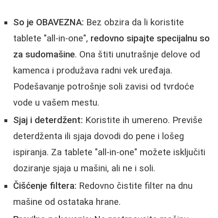
So je OBAVEZNA:
Bez obzira da li koristite
tablete "all-in-one",
redovno sipajte specijalnu so
za sudomašine
. Ona štiti unutrašnje delove od
kamenca i produžava radni vek uređaja.
Podešavanje potrošnje soli zavisi od tvrdoće
vode u vašem mestu.
Sjaj i deterdžent:
Koristite ih umereno. Previše
deterdženta ili sjaja dovodi do pene i lošeg
ispiranja. Za tablete "all-in-one" možete isključiti
doziranje sjaja u mašini, ali ne i soli.
Čišćenje filtera:
Redovno čistite filter na dnu
mašine od ostataka hrane.