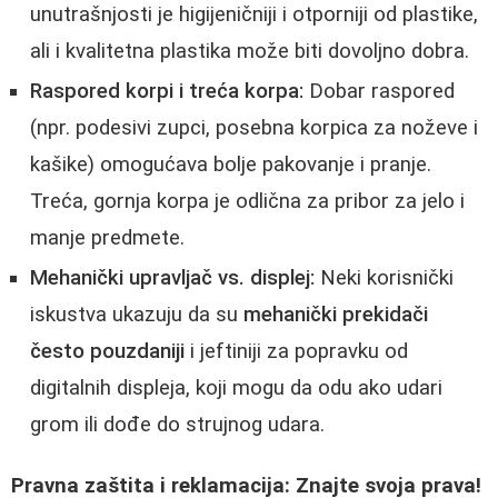
unutrašnjosti je higijeničniji i otporniji od plastike,
ali i kvalitetna plastika može biti dovoljno dobra.
Raspored korpi i treća korpa:
Dobar raspored
(npr. podesivi zupci, posebna korpica za noževe i
kašike) omogućava bolje pakovanje i pranje.
Treća, gornja korpa je odlična za pribor za jelo i
manje predmete.
Mehanički upravljač vs. displej:
Neki korisnički
iskustva ukazuju da su
mehanički prekidači
često pouzdaniji
i jeftiniji za popravku od
digitalnih displeja, koji mogu da odu ako udari
grom ili dođe do strujnog udara.
Pravna zaštita i reklamacija: Znajte svoja prava!