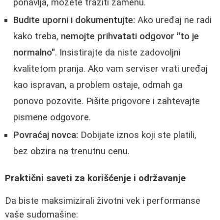
ponavlja, možete tražiti zamenu.
Budite uporni i dokumentujte:
Ako uređaj ne radi
kako treba,
nemojte prihvatati odgovor "to je
normalno"
. Insistirajte da niste zadovoljni
kvalitetom pranja. Ako vam serviser vrati uređaj
kao ispravan, a problem ostaje, odmah ga
ponovo pozovite. Pišite prigovore i zahtevajte
pismene odgovore.
Povraćaj novca:
Dobijate iznos koji ste platili,
bez obzira na trenutnu cenu.
Praktični saveti za korišćenje i održavanje
Da biste maksimizirali životni vek i performanse
vaše sudomašine: