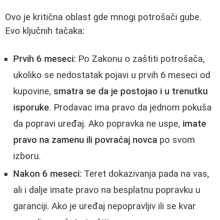
Ovo je kritična oblast gde mnogi potrošači gube.
Evo ključnih tačaka:
Prvih 6 meseci:
Po Zakonu o zaštiti potrošača,
ukoliko se nedostatak pojavi u prvih 6 meseci od
kupovine,
smatra se da je postojao i u trenutku
isporuke
. Prodavac ima pravo da jednom pokuša
da popravi uređaj. Ako popravka ne uspe,
imate
pravo na zamenu ili povraćaj novca
po svom
izboru.
Nakon 6 meseci:
Teret dokazivanja pada na vas,
ali i dalje imate pravo na besplatnu popravku u
garanciji. Ako je uređaj nepopravljiv ili se kvar