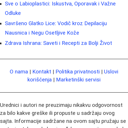
Sve o Labioplastici: Iskustva, Oporavak i Važne
Odluke
Savršeno Glatko Lice: Vodič kroz Depilaciju
Nausnica i Negu Osetljive Kože
Zdrava Ishrana: Saveti i Recepti za Bolji Život
O nama
|
Kontakt
|
Politika privatnosti
|
Uslovi
korišćenja
|
Marketinški servisi
Urednici i autori ne preuzimaju nikakvu odgovornost
za bilo kakve greške ili propuste u sadržaju ovog
sajta. Informacije sadržane na ovom sajtu pružaju se