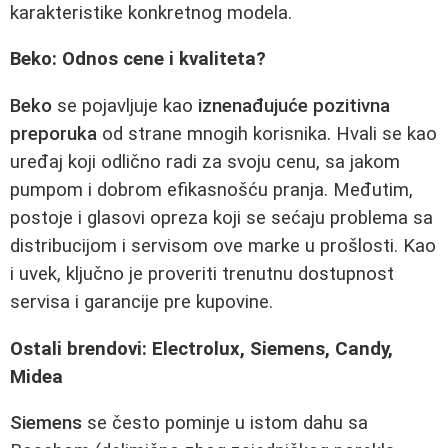
karakteristike konkretnog modela.
Beko: Odnos cene i kvaliteta?
Beko
se pojavljuje kao
iznenađujuće pozitivna
preporuka
od strane mnogih korisnika. Hvali se kao
uređaj koji odlično radi za svoju cenu, sa jakom
pumpom i dobrom efikasnošću pranja. Međutim,
postoje i glasovi opreza koji se sećaju problema sa
distribucijom i servisom ove marke u prošlosti. Kao
i uvek, ključno je proveriti trenutnu dostupnost
servisa i garancije pre kupovine.
Ostali brendovi: Electrolux, Siemens, Candy,
Midea
Siemens
se često pominje u istom dahu sa