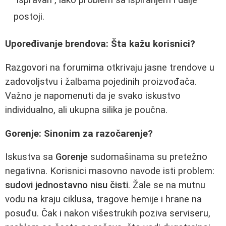
postoji.
Upoređivanje brendova: Šta kažu korisnici?
Razgovori na forumima otkrivaju jasne trendove u
zadovoljstvu i žalbama pojedinih proizvođača.
Važno je napomenuti da je svako iskustvo
individualno, ali ukupna silika je poučna.
Gorenje: Sinonim za razočarenje?
Iskustva sa
Gorenje
sudomašinama su pretežno
negativna. Korisnici masovno navode isti problem:
sudovi jednostavno nisu čisti
. Žale se na mutnu
vodu na kraju ciklusa, tragove hemije i hrane na
posuđu. Čak i nakon višestrukih poziva serviseru,