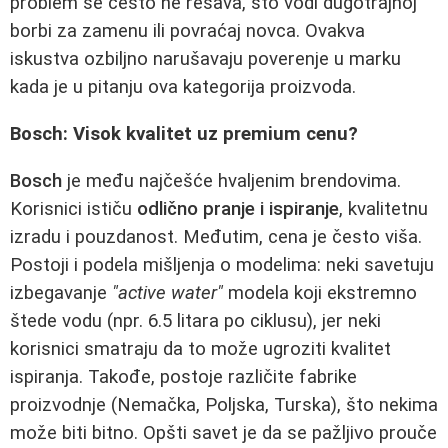
problem se često ne rešava, što vodi dugotrajnoj
borbi za zamenu ili povraćaj novca. Ovakva
iskustva ozbiljno narušavaju poverenje u marku
kada je u pitanju ova kategorija proizvoda.
Bosch: Visok kvalitet uz premium cenu?
Bosch
je među najčešće hvaljenim brendovima.
Korisnici ističu
odlično pranje i ispiranje
, kvalitetnu
izradu i pouzdanost. Međutim, cena je često viša.
Postoji i podela mišljenja o modelima: neki savetuju
izbegavanje
"active water"
modela koji ekstremno
štede vodu (npr. 6.5 litara po ciklusu), jer neki
korisnici smatraju da to može ugroziti kvalitet
ispiranja. Takođe, postoje različite fabrike
proizvodnje (Nemačka, Poljska, Turska), što nekima
može biti bitno. Opšti savet je da se pažljivo prouče