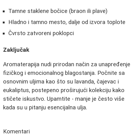
Tamne staklene bočice (braon ili plave)
Hladno i tamno mesto, dalje od izvora toplote
Čvrsto zatvoreni poklopci
Zaključak
Aromaterapija nudi prirodan način za unapređenje
fizičkog i emocionalnog blagostanja. Počnite sa
osnovnim uljima kao što su lavanda, čajevac i
eukaliptus, postepeno proširujući kolekciju kako
stičete iskustvo. Upamtite - manje je često više
kada su u pitanju esencijalna ulja.
Komentari