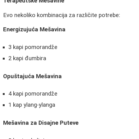
Terapeutske Mešavine
Evo nekoliko kombinacija za različite potrebe:
Energizujuća Mešavina
3 kapi pomorandže
2 kapi đumbira
Opuštajuća Mešavina
4 kapi pomorandže
1 kap ylang-ylanga
Mešavina za Disajne Puteve