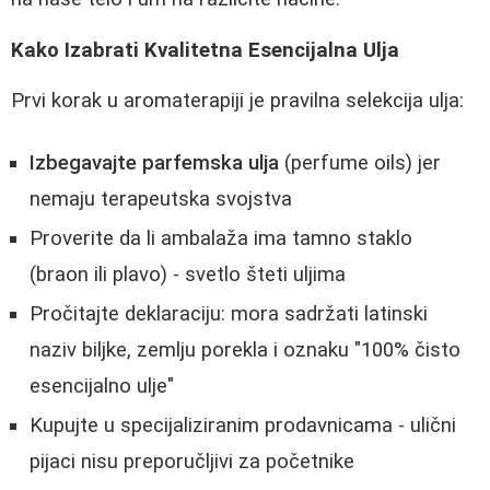
Kako Izabrati Kvalitetna Esencijalna Ulja
Prvi korak u aromaterapiji je pravilna selekcija ulja:
Izbegavajte parfemska ulja
(perfume oils) jer
nemaju terapeutska svojstva
Proverite da li ambalaža ima tamno staklo
(braon ili plavo) - svetlo šteti uljima
Pročitajte deklaraciju: mora sadržati latinski
naziv biljke, zemlju porekla i oznaku "100% čisto
esencijalno ulje"
Kupujte u specijaliziranim prodavnicama - ulični
pijaci nisu preporučljivi za početnike