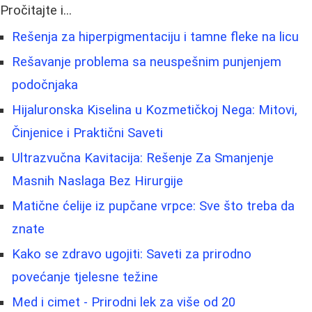
Pročitajte i...
Rešenja za hiperpigmentaciju i tamne fleke na licu
Rešavanje problema sa neuspešnim punjenjem
podočnjaka
Hijaluronska Kiselina u Kozmetičkoj Nega: Mitovi,
Činjenice i Praktični Saveti
Ultrazvučna Kavitacija: Rešenje Za Smanjenje
Masnih Naslaga Bez Hirurgije
Matične ćelije iz pupčane vrpce: Sve što treba da
znate
Kako se zdravo ugojiti: Saveti za prirodno
povećanje tjelesne težine
Med i cimet - Prirodni lek za više od 20