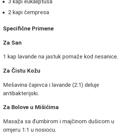
3 kapi eukaliptusa
2 kapi čempresa
Specifične Primene
Za San
1 kap lavande na jastuk pomaže kod nesanice.
Za Čistu Kožu
Mešavina čajevca i lavande (2:1) deluje
antibakterijski.
Za Bolove u Mišićima
Masaža sa đumbirom i majčinom dušicom u
omjeru 1:1 u nosiocu.