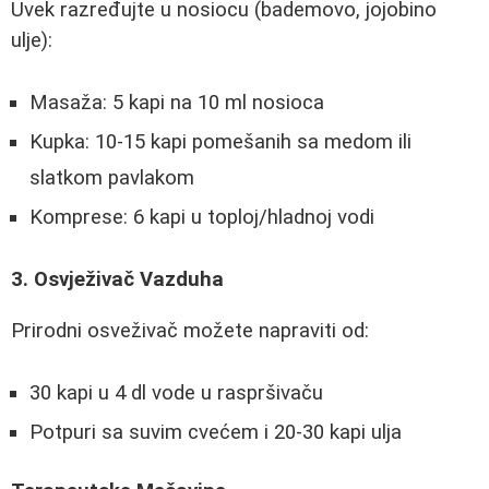
Uvek razređujte u nosiocu (bademovo, jojobino
ulje):
Masaža: 5 kapi na 10 ml nosioca
Kupka: 10-15 kapi pomešanih sa medom ili
slatkom pavlakom
Komprese: 6 kapi u toploj/hladnoj vodi
3. Osvježivač Vazduha
Prirodni osveživač možete napraviti od:
30 kapi u 4 dl vode u raspršivaču
Potpuri sa suvim cvećem i 20-30 kapi ulja