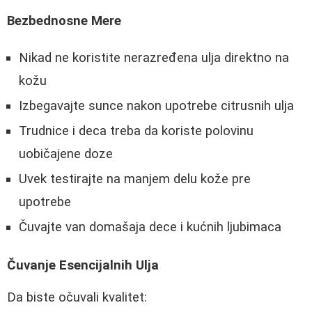
Bezbednosne Mere
Nikad ne koristite nerazređena ulja direktno na
kožu
Izbegavajte sunce nakon upotrebe citrusnih ulja
Trudnice i deca treba da koriste polovinu
uobičajene doze
Uvek testirajte na manjem delu kože pre
upotrebe
Čuvajte van domašaja dece i kućnih ljubimaca
Čuvanje Esencijalnih Ulja
Da biste očuvali kvalitet: