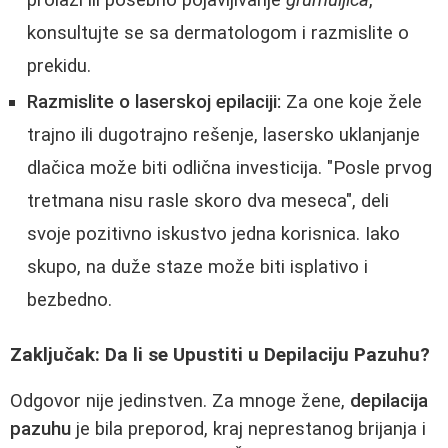
prolazi ili posebno pojavljivanje
grumuljica
,
konsultujte se sa dermatologom i razmislite o
prekidu.
Razmislite o laserskoj epilaciji:
Za one koje žele
trajno ili dugotrajno rešenje, lasersko uklanjanje
dlačica može biti odlična investicija. "Posle prvog
tretmana nisu rasle skoro dva meseca", deli
svoje pozitivno iskustvo jedna korisnica. Iako
skupo, na duže staze može biti isplativo i
bezbedno.
Zaključak: Da li se Upustiti u Depilaciju Pazuhu?
Odgovor nije jedinstven. Za mnoge žene,
depilacija
pazuhu
je bila preporod, kraj neprestanog brijanja i