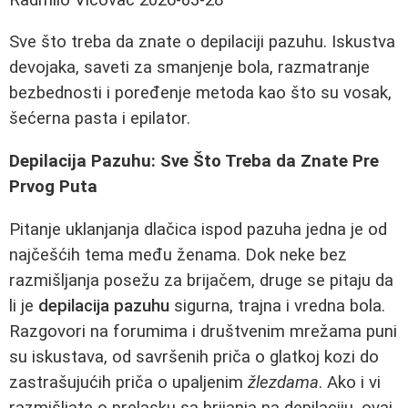
Sve što treba da znate o depilaciji pazuhu. Iskustva
devojaka, saveti za smanjenje bola, razmatranje
bezbednosti i poređenje metoda kao što su vosak,
šećerna pasta i epilator.
Depilacija Pazuhu: Sve Što Treba da Znate Pre
Prvog Puta
Pitanje uklanjanja dlačica ispod pazuha jedna je od
najčešćih tema među ženama. Dok neke bez
razmišljanja posežu za brijačem, druge se pitaju da
li je
depilacija pazuhu
sigurna, trajna i vredna bola.
Razgovori na forumima i društvenim mrežama puni
su iskustava, od savršenih priča o glatkoj kozi do
zastrašujućih priča o upaljenim
žlezdama
. Ako i vi
razmišljate o prelasku sa brijanja na depilaciju, ovaj