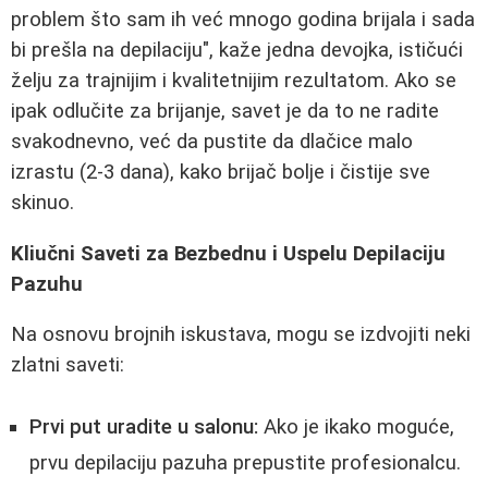
problem što sam ih već mnogo godina brijala i sada
bi prešla na depilaciju", kaže jedna devojka, ističući
želju za trajnijim i kvalitetnijim rezultatom. Ako se
ipak odlučite za brijanje, savet je da to ne radite
svakodnevno, već da pustite da dlačice malo
izrastu (2-3 dana), kako brijač bolje i čistije sve
skinuo.
Kliučni Saveti za Bezbednu i Uspelu Depilaciju
Pazuhu
Na osnovu brojnih iskustava, mogu se izdvojiti neki
zlatni saveti:
Prvi put uradite u salonu:
Ako je ikako moguće,
prvu depilaciju pazuha prepustite profesionalcu.