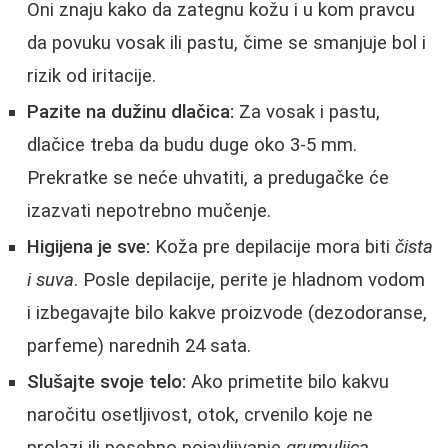
Oni znaju kako da zategnu kožu i u kom pravcu
da povuku vosak ili pastu, čime se smanjuje bol i
rizik od iritacije.
Pazite na dužinu dlačica:
Za vosak i pastu,
dlačice treba da budu duge oko 3-5 mm.
Prekratke se neće uhvatiti, a predugačke će
izazvati nepotrebno mučenje.
Higijena je sve:
Koža pre depilacije mora biti
čista
i suva
. Posle depilacije, perite je hladnom vodom
i izbegavajte bilo kakve proizvode (dezodoranse,
parfeme) narednih 24 sata.
Slušajte svoje telo:
Ako primetite bilo kakvu
naročitu osetljivost, otok, crvenilo koje ne