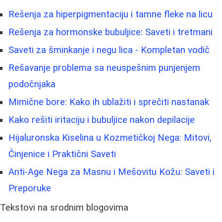
Rešenja za hiperpigmentaciju i tamne fleke na licu
Rešenja za hormonske bubuljice: Saveti i tretmani
Saveti za šminkanje i negu lica - Kompletan vodič
Rešavanje problema sa neuspešnim punjenjem
podočnjaka
Mimične bore: Kako ih ublažiti i sprečiti nastanak
Kako rešiti iritaciju i bubuljice nakon depilacije
Hijaluronska Kiselina u Kozmetičkoj Nega: Mitovi,
Činjenice i Praktični Saveti
Anti-Age Nega za Masnu i Mešovitu Kožu: Saveti i
Preporuke
Tekstovi na srodnim blogovima