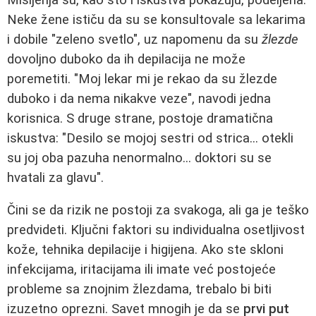
Neke žene ističu da su se konsultovale sa lekarima
i dobile "zeleno svetlo", uz napomenu da su
žlezde
dovoljno duboko da ih depilacija ne može
poremetiti. "Moj lekar mi je rekao da su žlezde
duboko i da nema nikakve veze", navodi jedna
korisnica. S druge strane, postoje dramatična
iskustva: "Desilo se mojoj sestri od strica... otekli
su joj oba pazuha nenormalno... doktori su se
hvatali za glavu".
Čini se da rizik ne postoji za svakoga, ali ga je teško
predvideti. Ključni faktori su individualna osetljivost
kože, tehnika depilacije i higijena. Ako ste skloni
infekcijama, iritacijama ili imate već postojeće
probleme sa znojnim žlezdama, trebalo bi biti
izuzetno oprezni. Savet mnogih je da se
prvi put