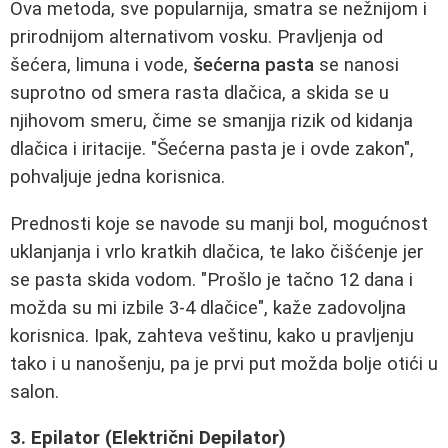
Ova metoda, sve popularnija, smatra se nežnijom i
prirodnijom alternativom vosku. Pravljenja od
šećera, limuna i vode,
šećerna pasta
se nanosi
suprotno od smera rasta dlačica, a skida se u
njihovom smeru, čime se smanjja rizik od kidanja
dlačica i iritacije. "Šećerna pasta je i ovde zakon",
pohvaljuje jedna korisnica.
Prednosti koje se navode su manji bol, mogućnost
uklanjanja i vrlo kratkih dlačica, te lako čišćenje jer
se pasta skida vodom. "Prošlo je tačno 12 dana i
možda su mi izbile 3-4 dlačice", kaže zadovoljna
korisnica. Ipak, zahteva veštinu, kako u pravljenju
tako i u nanošenju, pa je prvi put možda bolje otići u
salon.
3. Epilator (Električni Depilator)