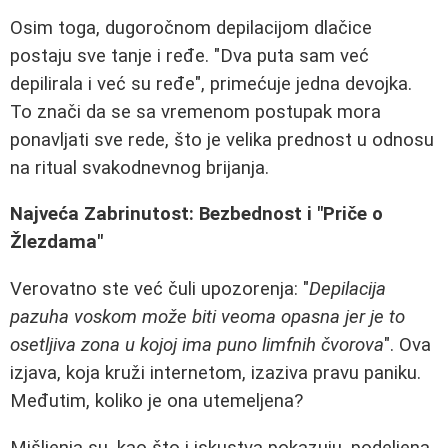
Osim toga, dugoročnom depilacijom dlačice
postaju sve tanje i ređe. "Dva puta sam već
depilirala i već su ređe", primećuje jedna devojka.
To znači da se sa vremenom postupak mora
ponavljati sve rede, što je velika prednost u odnosu
na ritual svakodnevnog brijanja.
Najveća Zabrinutost: Bezbednost i "Priče o
Žlezdama"
Verovatno ste već čuli upozorenja: "
Depilacija
pazuha voskom može biti veoma opasna jer je to
osetljiva zona u kojoj ima puno limfnih čvorova
". Ova
izjava, koja kruži internetom, izaziva pravu paniku.
Međutim, koliko je ona utemeljena?
Mišljenja su, kao što i iskustva pokazuju, podeljena.