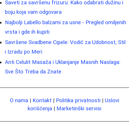
Saveti za savršenu frizuru: Kako odabrati dužinu i
boju koja vam odgovara
Najbolji Labello balzami za usne - Pregled omiljenih
vrsta i gde ih kupiti
Savršene Svadbene Cipele: Vodič za Udobnost, Stil
i Izradu po Meri
Anti Celulit Masaža i Uklanjanje Masnih Naslaga:
Sve Što Treba da Znate
O nama
|
Kontakt
|
Politika privatnosti
|
Uslovi
korišćenja
|
Marketinški servisi