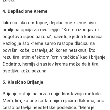
4. Depilacione Kreme
Iako su lako dostupne, depilacione kreme nisu
omiljena opcija za ovu regiju. "Kremu izbegavati
pogotovo ispod pazuha", savetuje jedna korisnica.
Razlog je što kreme samo rastope dlačicu na
površini kože, ostavljajući koren netaknut, što
rezultira istim efektom "crnih tačkica" kao i brijanje.
Dodatno, hemijski sastav krema može da iritira
osetljivu kožu pazuha.
5. Klasično Brijanje
Brijanje ostaje najbrža i najjednostavnija metoda.
Međutim, za one sa tamnijim i jačim dlakama, ono
često ostavlja neestetske posledice. "Meni je