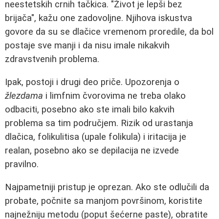
neestetskih crnih tačkica. "Život je lepši bez
brijača", kažu one zadovoljne. Njihova iskustva
govore da su se dlačice vremenom proredile, da bol
postaje sve manji i da nisu imale nikakvih
zdravstvenih problema.
Ipak, postoji i drugi deo priče. Upozorenja o
žlezdama
i limfnim čvorovima ne treba olako
odbaciti, posebno ako ste imali bilo kakvih
problema sa tim područjem. Rizik od urastanja
dlačica, folikulitisa (upale folikula) i iritacija je
realan, posebno ako se depilacija ne izvede
pravilno.
Najpametniji pristup je oprezan. Ako ste odlučili da
probate, počnite sa manjom površinom, koristite
najnežniju metodu (poput šećerne paste), obratite