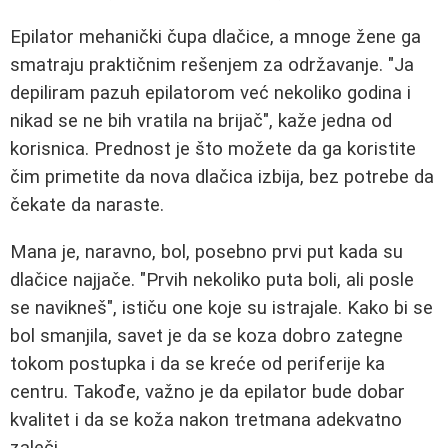
Epilator mehanički čupa dlačice, a mnoge žene ga
smatraju praktičnim rešenjem za održavanje. "Ja
depiliram pazuh epilatorom već nekoliko godina i
nikad se ne bih vratila na brijač", kaže jedna od
korisnica. Prednost je što možete da ga koristite
čim primetite da nova dlačica izbija, bez potrebe da
čekate da naraste.
Mana je, naravno, bol, posebno prvi put kada su
dlačice najjače. "Prvih nekoliko puta boli, ali posle
se navikneš", ističu one koje su istrajale. Kako bi se
bol smanjila, savet je da se koza dobro zategne
tokom postupka i da se kreće od periferije ka
centru. Takođe, važno je da epilator bude dobar
kvalitet i da se koža nakon tretmana adekvatno
zaleči.