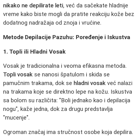
nikako ne depilirate leti
, već da sačekate hladnije
vreme kako biste mogli da pratite reakciju kože bez
dodatnog nadražaja od znoja i vrućine.
Metode Depilacije Pazuhu: Poređenje i Iskustva
1. Topli ili Hladni Vosak
Vosak je tradicionalna i veoma efikasna metoda.
Topli vosak
se nanosi špatulom i skida se
pamučnim trakama, dok se
hladni vosak
već nalazi
na trakama koje se direktno lepe na kožu. Iskustva
sa bolom su različita: "Boli jednako kao i depilacija
nogu", kaže jedna, dok za drugu predstavlja
"mucenje".
Ogroman značaj ima stručnost osobe koja depilira.