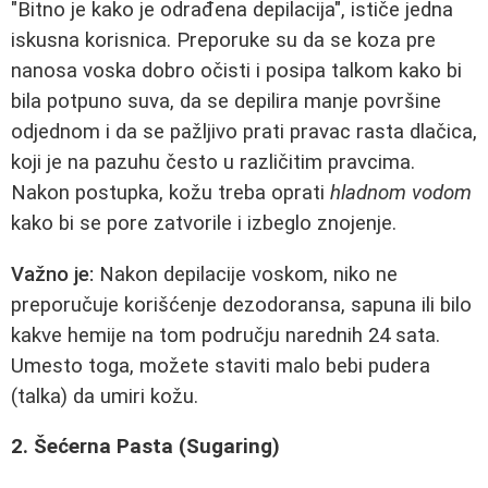
"Bitno je kako je odrađena depilacija", ističe jedna
iskusna korisnica. Preporuke su da se koza pre
nanosa voska dobro očisti i posipa talkom kako bi
bila potpuno suva, da se depilira manje površine
odjednom i da se pažljivo prati pravac rasta dlačica,
koji je na pazuhu često u različitim pravcima.
Nakon postupka, kožu treba oprati
hladnom vodom
kako bi se pore zatvorile i izbeglo znojenje.
Važno je:
Nakon depilacije voskom, niko ne
preporučuje korišćenje dezodoransa, sapuna ili bilo
kakve hemije na tom području narednih 24 sata.
Umesto toga, možete staviti malo bebi pudera
(talka) da umiri kožu.
2. Šećerna Pasta (Sugaring)