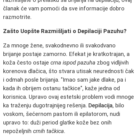
članak će vam pomoći da sve informacije dobro
razmotrite.
Zašto Uopšte Razmišljati o Depilaciji Pazuhu?
Za mnoge žene, svakodnevno ili svakodvano
brijanje postaje zamorno. Efekat je kratkotrajan, a
koža često ostaje
crna ispod pazuha
zbog vidljivih
korenova dlačica, što stvara utisak neurednosti čak
i odmah posle brijanja. "Imao sam jake dlake, pa i
kada ih obrijem ostanu tačkice", kaže jedna od
korisnica. Upravo ovaj estetski problem vodi mnoge
ka traženju dugotrajnijeg rešenja.
Depilacija
, bilo
voskom, šećernom pastom ili epilatorom, nudi
upravo to: duži period glatke kože bez onih
nepoželjnih
crnih tačkica
.