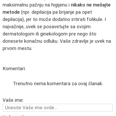
maksimalnu pažnju na higijenu i
nikako ne mešajte
metode
(npr. depilacija pa brijanje pa opet
depilacija), jer to može dodatno iritirati folikule. I
najvažnije, uvek se posavetujte sa svojim
dermatologom ili ginekologom pre nego što
donesete konačnu odluku. Vaše zdravlje je uvek na
prvom mestu.
Komentari
Trenutno nema komentara za ovaj članak.
Vaše ime: