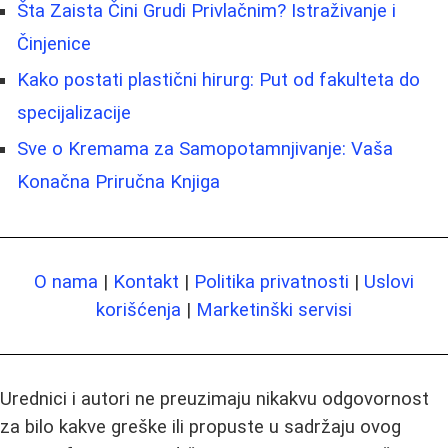
Šta Zaista Čini Grudi Privlačnim? Istraživanje i
Činjenice
Kako postati plastični hirurg: Put od fakulteta do
specijalizacije
Sve o Kremama za Samopotamnjivanje: Vaša
Konačna Priručna Knjiga
O nama
|
Kontakt
|
Politika privatnosti
|
Uslovi
korišćenja
|
Marketinški servisi
Urednici i autori ne preuzimaju nikakvu odgovornost
za bilo kakve greške ili propuste u sadržaju ovog