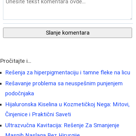
Slanje komentara
Pročitajte i...
Rešenja za hiperpigmentaciju i tamne fleke na licu
Rešavanje problema sa neuspešnim punjenjem
podočnjaka
Hijaluronska Kiselina u Kozmetičkoj Nega: Mitovi,
Činjenice i Praktični Saveti
Ultrazvučna Kavitacija: Rešenje Za Smanjenje
Masnih Naslaga Bez Hirurgije