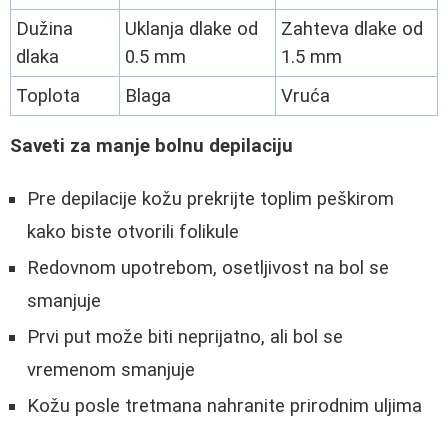
Dužina
Uklanja dlake od
Zahteva dlake od
dlaka
0.5 mm
1.5 mm
Toplota
Blaga
Vruća
Saveti za manje bolnu depilaciju
Pre depilacije kožu prekrijte toplim peškirom
kako biste otvorili folikule
Redovnom upotrebom, osetljivost na bol se
smanjuje
Prvi put može biti neprijatno, ali bol se
vremenom smanjuje
Kožu posle tretmana nahranite prirodnim uljima