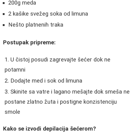
200g meda
2 kašike svežeg soka od limuna
Nešto platnenih traka
Postupak pripreme:
U čistoj posudi zagrevajte šećer dok ne
potamni
Dodajte med i sok od limuna
Skinite sa vatre i lagano mešajte dok smeša ne
postane zlatno žuta i postigne konzistenciju
smole
Kako se izvodi depilacija šećerom?