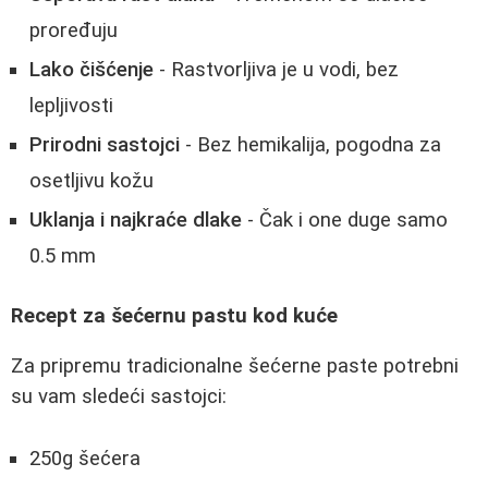
proređuju
Lako čišćenje
- Rastvorljiva je u vodi, bez
lepljivosti
Prirodni sastojci
- Bez hemikalija, pogodna za
osetljivu kožu
Uklanja i najkraće dlake
- Čak i one duge samo
0.5 mm
Recept za šećernu pastu kod kuće
Za pripremu tradicionalne šećerne paste potrebni
su vam sledeći sastojci:
250g šećera