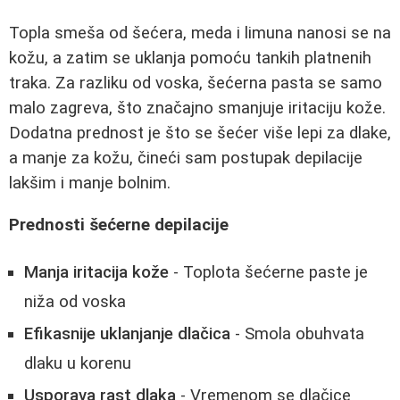
Topla smeša od šećera, meda i limuna nanosi se na
kožu, a zatim se uklanja pomoću tankih platnenih
traka. Za razliku od voska, šećerna pasta se samo
malo zagreva, što značajno smanjuje iritaciju kože.
Dodatna prednost je što se šećer više lepi za dlake,
a manje za kožu, čineći sam postupak depilacije
lakšim i manje bolnim.
Prednosti šećerne depilacije
Manja iritacija kože
- Toplota šećerne paste je
niža od voska
Efikasnije uklanjanje dlačica
- Smola obuhvata
dlaku u korenu
Usporava rast dlaka
- Vremenom se dlačice