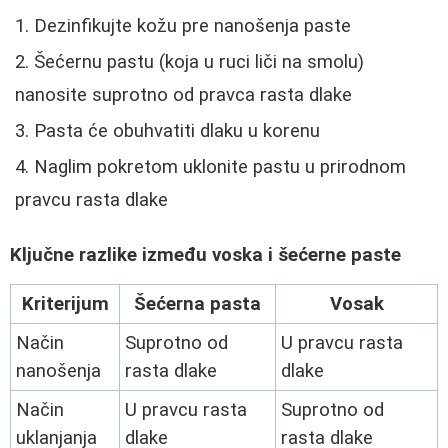
Dezinfikujte kožu pre nanošenja paste
Šećernu pastu (koja u ruci liči na smolu)
nanosite suprotno od pravca rasta dlake
Pasta će obuhvatiti dlaku u korenu
Naglim pokretom uklonite pastu u prirodnom
pravcu rasta dlake
Ključne razlike između voska i šećerne paste
Kriterijum
Šećerna pasta
Vosak
Način
Suprotno od
U pravcu rasta
nanošenja
rasta dlake
dlake
Način
U pravcu rasta
Suprotno od
uklanjanja
dlake
rasta dlake