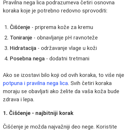
Pravilna nega lica podrazumeva četiri osnovna
koraka koje je potrebno redovno sprovoditi:
Čišćenje
- priprema kože za kremu
Toniranje
- obnavljanje pH ravnoteže
Hidratacija
- održavanje vlage u koži
Posebna nega
- dodatni tretmani
Ako se izostavi bilo koji od ovih koraka, to više nije
potpuna i pravilna nega lica
. Svih četiri koraka
moraju se obavljati ako želite da vaša koža bude
zdrava i lepa.
1. Čišćenje - najbitniji korak
Čišćenje je možda najvažniji deo nege. Koristite