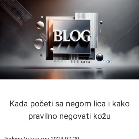
Kada početi sa negom lica i kako
pravilno negovati kožu
Radana Vitomirov
2024-07-29