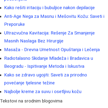
Kako rešiti iritaciju i bubuljice nakon depilacije
Anti-Age Nega za Masnu i Mešovitu Kožu: Saveti i
Preporuke
Ultrazvučna Kavitacija: Rešenje Za Smanjenje
Masnih Naslaga Bez Hirurgije
Masaža - Drevna Umetnost Opuštanja i Lečenja
Radiotalasno Skidanje Mladeža i Bradavica u
Beogradu - Ispitivanje Metoda i Iskustva
Kako se zdravo ugojiti: Saveti za prirodno
povećanje tjelesne težine
Najbolje kreme za suvu i osetljivu kožu
Tekstovi na srodnim blogovima