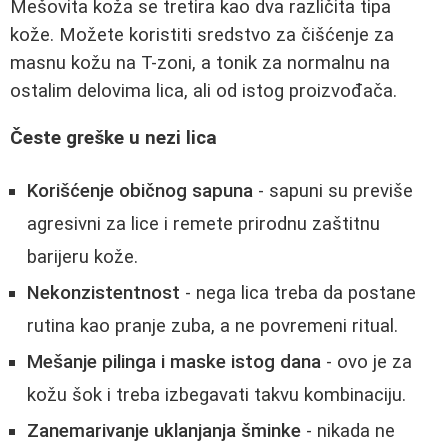
Mešovita koža se tretira kao dva različita tipa
kože. Možete koristiti sredstvo za čišćenje za
masnu kožu na T-zoni, a tonik za normalnu na
ostalim delovima lica, ali od istog proizvođača.
Česte greške u nezi lica
Korišćenje običnog sapuna
- sapuni su previše
agresivni za lice i remete prirodnu zaštitnu
barijeru kože.
Nekonzistentnost
- nega lica treba da postane
rutina kao pranje zuba, a ne povremeni ritual.
Mešanje pilinga i maske istog dana
- ovo je za
kožu šok i treba izbegavati takvu kombinaciju.
Zanemarivanje uklanjanja šminke
- nikada ne