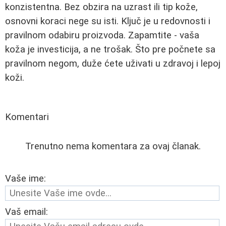
konzistentna. Bez obzira na uzrast ili tip kože,
osnovni koraci nege su isti. Ključ je u redovnosti i
pravilnom odabiru proizvoda. Zapamtite - vaša
koža je investicija, a ne trošak. Što pre počnete sa
pravilnom negom, duže ćete uživati u zdravoj i lepoj
koži.
Komentari
Trenutno nema komentara za ovaj članak.
Vaše ime:
Vaš email: