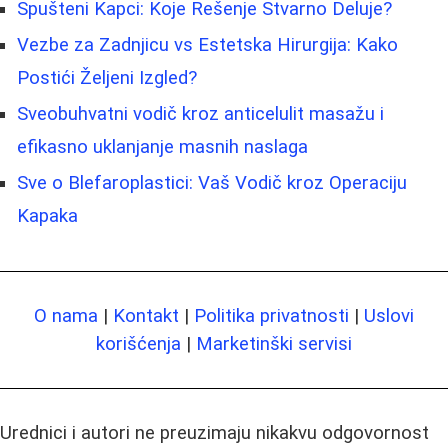
Spušteni Kapci: Koje Rešenje Stvarno Deluje?
Vezbe za Zadnjicu vs Estetska Hirurgija: Kako
Postići Željeni Izgled?
Sveobuhvatni vodič kroz anticelulit masažu i
efikasno uklanjanje masnih naslaga
Sve o Blefaroplastici: Vaš Vodič kroz Operaciju
Kapaka
O nama
|
Kontakt
|
Politika privatnosti
|
Uslovi
korišćenja
|
Marketinški servisi
Urednici i autori ne preuzimaju nikakvu odgovornost