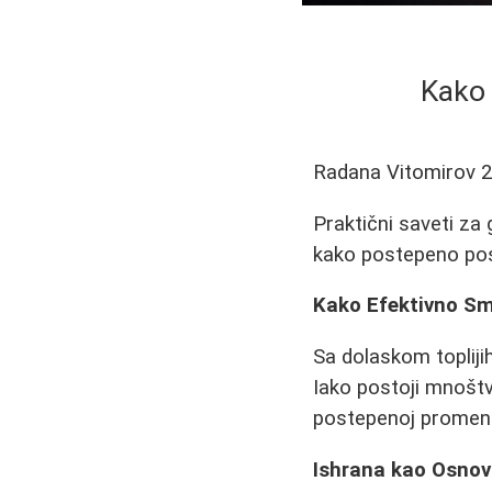
Kako 
Radana Vitomirov
2
Praktični saveti za
kako postepeno pos
Kako Efektivno Sma
Sa dolaskom topliji
Iako postoji mnoštv
postepenoj promeni 
Ishrana kao Osno