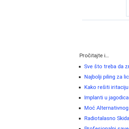
Pročitajte i...
Sve što treba da z
Najbolji piling za 
Kako rešiti iritacij
Implanti u jagodic
Moć Alternativnog 
Radiotalasno Skida
Profesionalni savet