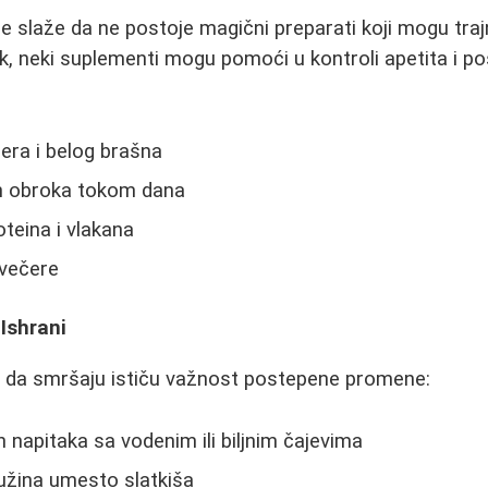
e slaže da ne postoje magični preparati koji mogu traj
ak, neki suplementi mogu pomoći u kontroli apetita i 
era i belog brašna
ih obroka tokom dana
teina i vlakana
 večere
Ishrani
li da smršaju ističu važnost postepene promene:
 napitaka sa vodenim ili biljnim čajevima
užina umesto slatkiša