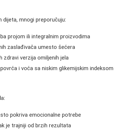
h dijeta, mnogi preporučuju:
a projom ili integralnim proizvodima
dnih zaslađivača umesto šećera
zdravi verzija omiljenih jela
povrća i voća sa niskim glikemijskim indeksom
da:
esto pokriva emocionalne potrebe
je trajniji od brzih rezultata