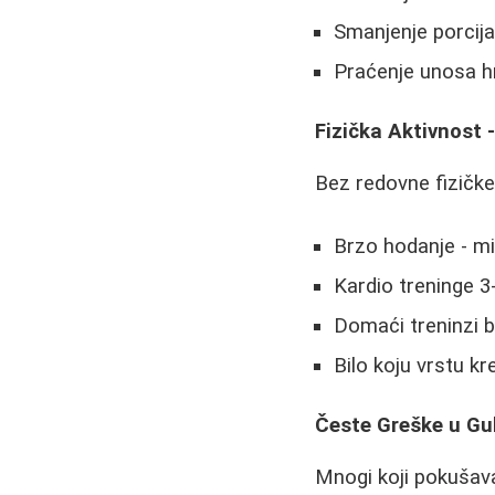
Smanjenje porcija
Praćenje unosa h
Fizička Aktivnost -
Bez redovne fizičke
Brzo hodanje - m
Kardio treninge 3
Domaći treninzi
Bilo koju vrstu k
Česte Greške u Gu
Mnogi koji pokušava