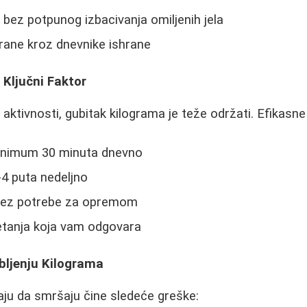
 bez potpunog izbacivanja omiljenih jela
rane kroz dnevnike ishrane
 Ključni Faktor
 aktivnosti, gubitak kilograma je teže održati. Efikasn
inimum 30 minuta dnevno
-4 puta nedeljno
 bez potrebe za opremom
retanja koja vam odgovara
bljenju Kilograma
ju da smršaju čine sledeće greške: