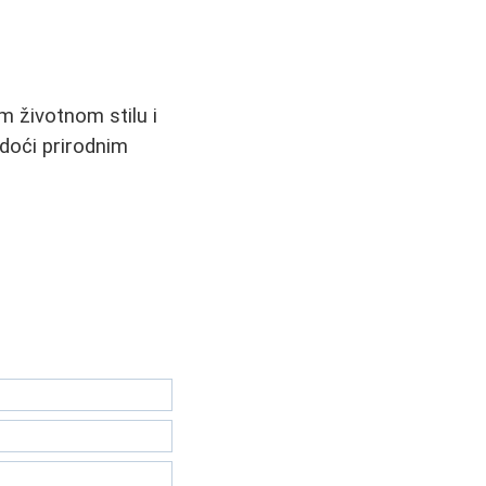
m životnom stilu i
doći prirodnim