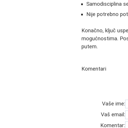
Samodisciplina s
Nije potrebno po
Konačno, ključ uspe
mogućnostima. Post
putem.
Komentari
Vaše ime:
Vaš email:
Komentar: