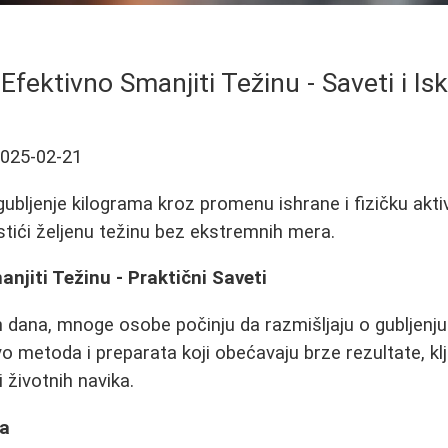
Efektivno Smanjiti Težinu - Saveti i Is
025-02-21
 gubljenje kilograma kroz promenu ishrane i fizičku akt
tići željenu težinu bez ekstremnih mera.
njiti Težinu - Praktični Saveti
h dana, mnoge osobe počinju da razmišljaju o gubljenju
o metoda i preparata koji obećavaju brze rezultate, kl
životnih navika.
va