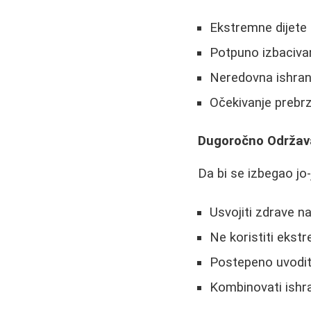
Ekstremne dijete
Potpuno izbaciva
Neredovna ishran
Očekivanje prebrz
Dugoročno Održav
Da bi se izbegao jo
Usvojiti zdrave 
Ne koristiti ekst
Postepeno uvodit
Kombinovati ishr