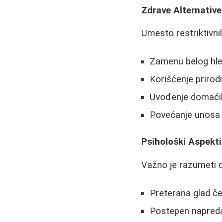
Zdrave Alternative
Umesto restriktivni
Zamenu belog hleb
Korišćenje priro
Uvođenje domaćih 
Povećanje unosa 
Psihološki Aspekti
Važno je razumeti 
Preterana glad č
Postepen napredak 