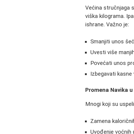
Većina stručnjaga s
viška kilograma. Ip
ishrane. Važno je:
Smanjiti unos šeć
Uvesti više manj
Povećati unos pro
Izbegavati kasne
Promena Navika u 
Mnogi koji su uspe
Zamena kaloričnih
Uvođenje voćnih 