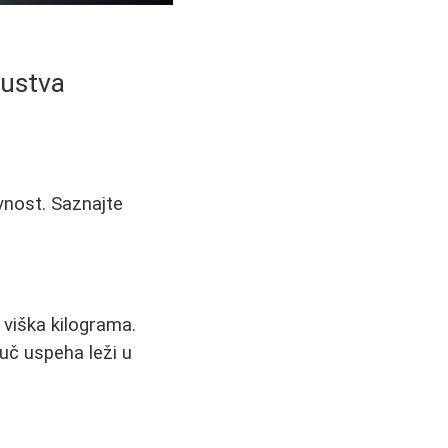
kustva
ivnost. Saznajte
 viška kilograma.
juč uspeha leži u