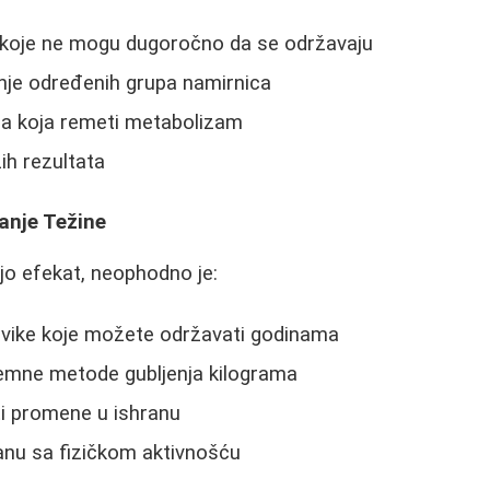
 koje ne mogu dugoročno da se održavaju
nje određenih grupa namirnica
a koja remeti metabolizam
ih rezultata
anje Težine
-jo efekat, neophodno je:
navike koje možete održavati godinama
remne metode gubljenja kilograma
i promene u ishranu
anu sa fizičkom aktivnošću