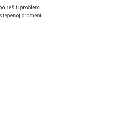
no rešiti problem
postepenoj promeni