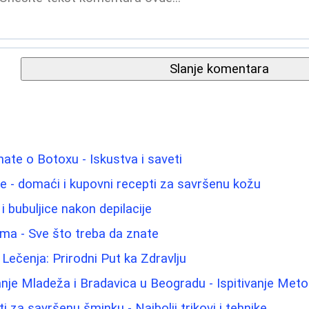
Slanje komentara
nate o Botoxu - Iskustva i saveti
lice - domaći i kupovni recepti za savršenu kožu
u i bubuljice nakon depilacije
ama - Sve što treba da znate
Lečenja: Prirodni Put ka Zdravlju
nje Mladeža i Bradavica u Beogradu - Ispitivanje Meto
i za savršenu šminku - Najbolji trikovi i tehnike