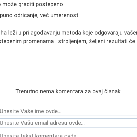
e može graditi postepeno
tpuno odricanje, već umerenost
ha leži u prilagođavanju metoda koje odgovaraju vaše
epenim promenama i strpljenjem, željeni rezultati će 
Trenutno nema komentara za ovaj članak.