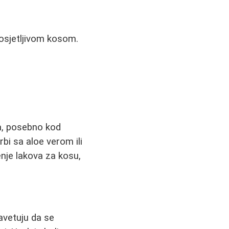
osjetljivom kosom.
ja, posebno kod
rbi sa aloe verom ili
nje lakova za kosu,
avetuju da se