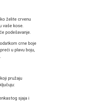
ko želite crvenu
ju vaše kose.
šće podešavanje.
dodatkom crne boje
preći u plavu boju,
.
oji pružaju
ljučuju:
nkastog sjaja i