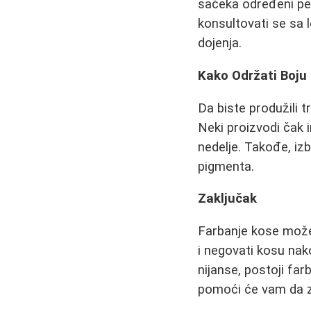
sačeka određeni peri
konsultovati se sa
dojenja.
Kako Održati Boju
Da biste produžili 
Neki proizvodi čak
nedelje. Takođe, iz
pigmenta.
Zaključak
Farbanje kose može b
i negovati kosu nak
nijanse, postoji fa
pomoći će vam da za