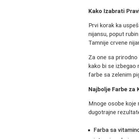
Kako Izabrati Pra
Prvi korak ka uspeš
nijansu, poput rubi
Tamnije crvene nija
Za one sa prirodno
kako bi se izbegao n
farbe sa zelenim p
Najbolje Farbe za 
Mnoge osobe koje r
dugotrajne rezultate
Farba sa vitamin