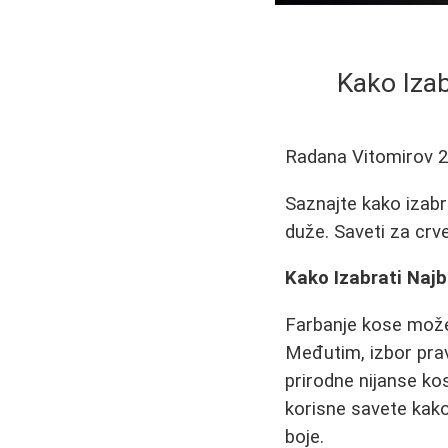
Kako Izab
Radana Vitomirov
2
Saznajte kako izabr
duže. Saveti za crve
Kako Izabrati Najb
Farbanje kose može bi
Međutim, izbor prav
prirodne nijanse ko
korisne savete kako
boje.