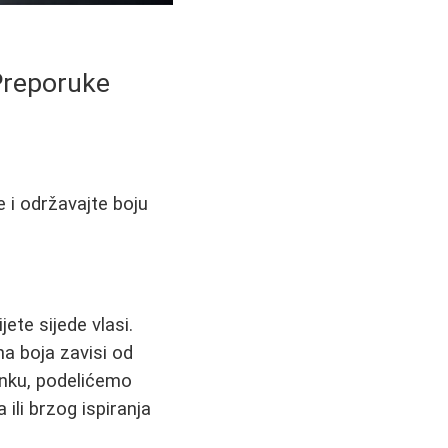
 Preporuke
e i održavajte boju
jete sijede vlasi.
a boja zavisi od
anku, podelićemo
ili brzog ispiranja