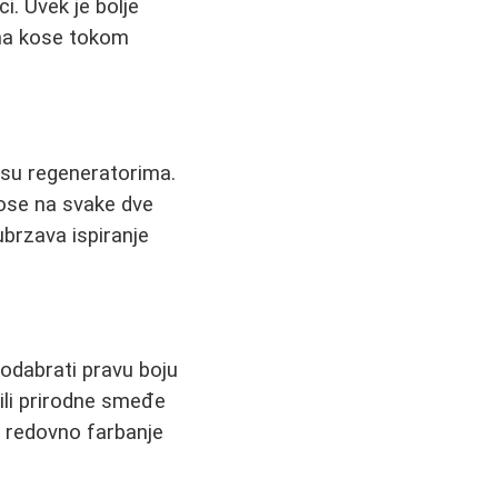
i. Uvek je bolje
ima kose tokom
kosu regeneratorima.
ose na svake dve
ubrzava ispiranje
 odabrati pravu boju
 ili prirodne smeđe
i redovno farbanje