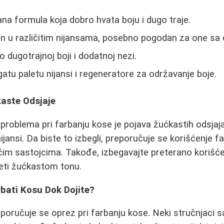
na formula koja dobro hvata boju i dugo traje.
n u različitim nijansama, posebno pogodan za one sa 
 dugotrajnoj boji i dodatnoj nezi.
atu paletu nijansi i regeneratore za održavanje boje.
kaste Odsjaje
problema pri farbanju kose je pojava žućkastih odsja
nijansi. Da biste to izbegli, preporučuje se korišćenje fa
ćim sastojcima. Takođe, izbegavajte preterano korišće
neti žućkastom tonu.
arbati Kosu Dok Dojite?
eporučuje se oprez pri farbanju kose. Neki stručnjaci s