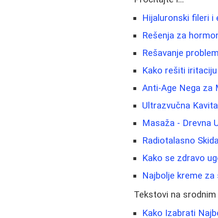
Hijaluronski fileri 
Rešenja za hormons
Rešavanje proble
Kako rešiti iritacij
Anti-Age Nega za 
Ultrazvučna Kavita
Masaža - Drevna U
Radiotalasno Skida
Kako se zdravo ugo
Najbolje kreme za 
Tekstovi na srodnim
Kako Izabrati Najb