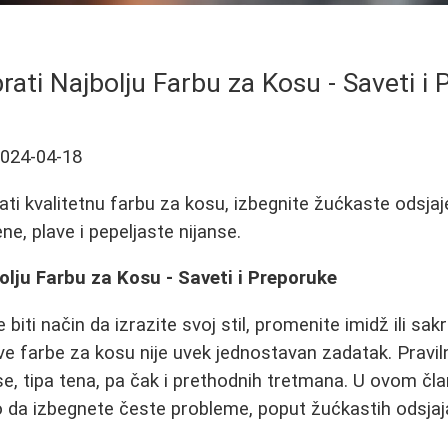
rati Najbolju Farbu za Kosu - Saveti i
024-04-18
ati kvalitetnu farbu za kosu, izbegnite žućkaste odsjaj
ne, plave i pepeljaste nijanse.
olju Farbu za Kosu - Saveti i Preporuke
ti način da izrazite svoj stil, promenite imidž ili sakri
e farbe za kosu nije uvek jednostavan zadatak. Praviln
se, tipa tena, pa čak i prethodnih tretmana. U ovom čl
 da izbegnete česte probleme, poput žućkastih odsjaja 