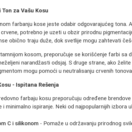
vi Ton za Vašu Kosu
nom farbanju kose jeste odabir odgovarajućeg tona. A
n crvene, potrebno je uzeti u obzir prirodnu pigmentaci
nse obično traju duže, dok svetlije mogu zahtevati če
 tamnijom kosom, preporučuje se korišćenje farbi sa 
eželjeni narandžasti odsjaj. S druge strane, ako želite 
igmentom mogu pomoći u neutralisanju crvenih tonova
Kosu - Ispitana Rešenja
edovno farbaju kosu preporučuju određene brendove k
 i minimalno ispiranje. Neki od najpopularnijih izbora uk
om C i silikonom
- Pomaže u održavanju prirodnog svile