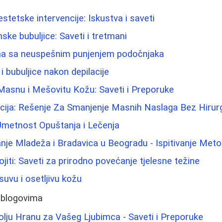
i estetske intervencije: Iskustva i saveti
ke bubuljice: Saveti i tretmani
ma sa neuspešnim punjenjem podočnjaka
u i bubuljice nakon depilacije
Masnu i Mešovitu Kožu: Saveti i Preporuke
cija: Rešenje Za Smanjenje Masnih Naslaga Bez Hirurg
metnost Opuštanja i Lečenja
nje Mladeža i Bradavica u Beogradu - Ispitivanje Meto
jiti: Saveti za prirodno povećanje tjelesne težine
suvu i osetljivu kožu
 blogovima
olju Hranu za Vašeg Ljubimca - Saveti i Preporuke