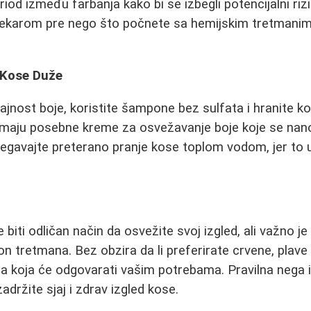
od između farbanja kako bi se izbegli potencijalni rizic
 lekarom pre nego što počnete sa hemijskim tretman
 Kose Duže
trajnost boje, koristite šampone bez sulfata i hranite 
 imaju posebne kreme za osvežavanje boje koje se nan
begavajte preterano pranje kose toplom vodom, jer to 
iti odličan način da osvežite svoj izgled, ali važno je
on tretmana. Bez obzira da li preferirate crvene, plave
rba koja će odgovarati vašim potrebama. Pravilna nega 
držite sjaj i zdrav izgled kose.