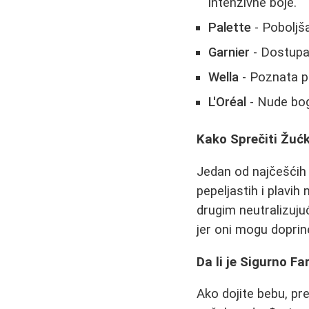
intenzivne boje.
Palette
- Poboljša
Garnier
- Dostupa
Wella
- Poznata po
L'Oréal
- Nude bog
Kako Sprečiti Žuć
Jedan od najčešćih 
pepeljastih i plavih 
drugim neutralizuju
jer oni mogu dopri
Da li je Sigurno F
Ako dojite bebu, pr