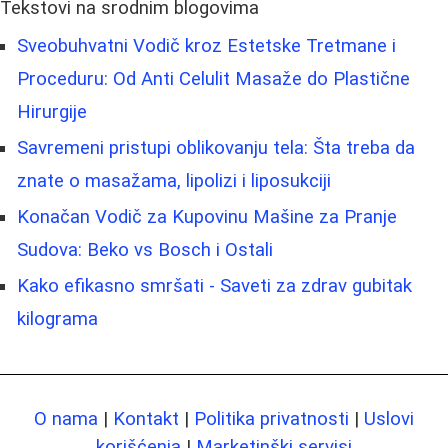
Tekstovi na srodnim blogovima
Sveobuhvatni Vodič kroz Estetske Tretmane i
Proceduru: Od Anti Celulit Masaže do Plastične
Hirurgije
Savremeni pristupi oblikovanju tela: Šta treba da
znate o masažama, lipolizi i liposukciji
Konačan Vodič za Kupovinu Mašine za Pranje
Sudova: Beko vs Bosch i Ostali
Kako efikasno smršati - Saveti za zdrav gubitak
kilograma
O nama
|
Kontakt
|
Politika privatnosti
|
Uslovi
korišćenja
|
Marketinški servisi