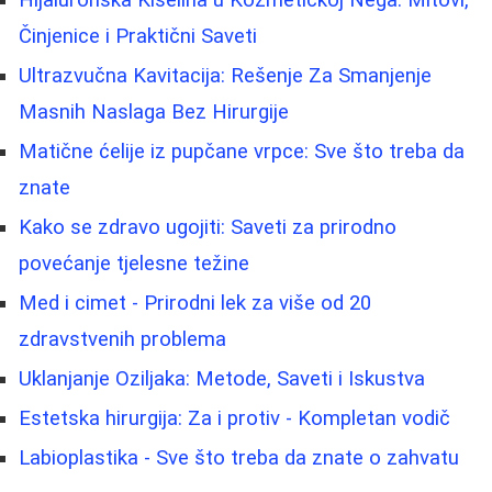
Hijaluronska Kiselina u Kozmetičkoj Nega: Mitovi,
Činjenice i Praktični Saveti
Ultrazvučna Kavitacija: Rešenje Za Smanjenje
Masnih Naslaga Bez Hirurgije
Matične ćelije iz pupčane vrpce: Sve što treba da
znate
Kako se zdravo ugojiti: Saveti za prirodno
povećanje tjelesne težine
Med i cimet - Prirodni lek za više od 20
zdravstvenih problema
Uklanjanje Oziljaka: Metode, Saveti i Iskustva
Estetska hirurgija: Za i protiv - Kompletan vodič
Labioplastika - Sve što treba da znate o zahvatu