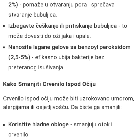
2%)
- pomaže u otvaranju pora i sprečava
stvaranje bubuljica.
Izbegavte češkanje ili pritiskanje bubuljica
- to
može dovesti do ožiljaka i upale.
Nanosite lagane gelove sa benzoyl peroksidom
(2,5-5%)
- efikasno ubija bakterije bez
preteranog isušivanja.
Kako Smanjiti Crvenilo Ispod Očiju
Crvenilo ispod očiju može biti uzrokovano umorom,
alergijama ili osjetljivošću. Da biste ga smanjili:
Koristite hladne obloge
- smanjuju otok i
crvenilo.