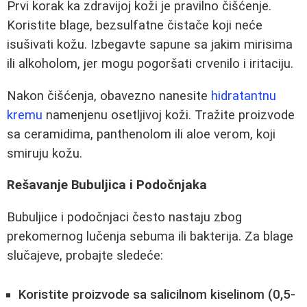
Prvi korak ka zdravijoj koži je pravilno čišćenje.
Koristite blage, bezsulfatne čistače koji neće
isušivati kožu. Izbegavte sapune sa jakim mirisima
ili alkoholom, jer mogu pogoršati crvenilo i iritaciju.
Nakon čišćenja, obavezno nanesite
hidratantnu
kremu
namenjenu osetljivoj koži. Tražite proizvode
sa ceramidima, panthenolom ili aloe verom, koji
smiruju kožu.
Rešavanje Bubuljica i Podočnjaka
Bubuljice i podočnjaci često nastaju zbog
prekomernog lučenja sebuma ili bakterija. Za blage
slučajeve, probajte sledeće:
Koristite proizvode sa salicilnom kiselinom (0,5-