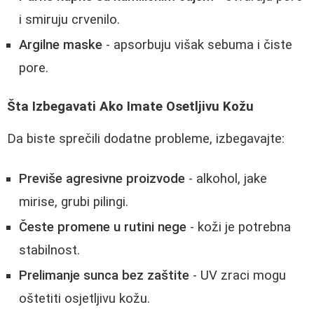
i smiruju crvenilo.
Argilne maske
- apsorbuju višak sebuma i čiste
pore.
Šta Izbegavati Ako Imate Osetljivu Kožu
Da biste sprečili dodatne probleme, izbegavajte:
Previše agresivne proizvode
- alkohol, jake
mirise, grubi pilingi.
Česte promene u rutini nege
- koži je potrebna
stabilnost.
Prelimanje sunca bez zaštite
- UV zraci mogu
oštetiti osjetljivu kožu.