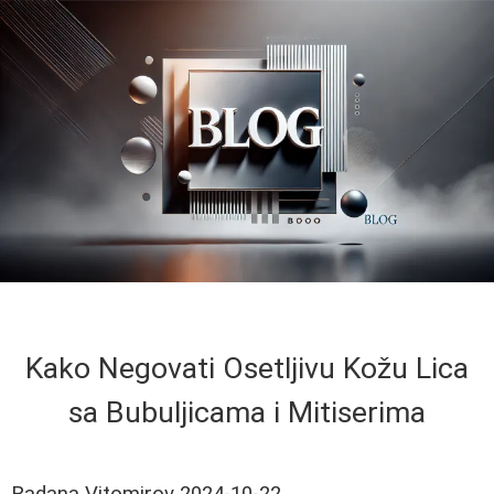
Kako Negovati Osetljivu Kožu Lica
sa Bubuljicama i Mitiserima
Radana Vitomirov
2024-10-22