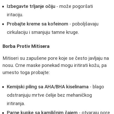
Izbegavte trljanje očiju
- može pogoršati
iritaciju.
Probajte kreme sa kofeinom
- poboljšavaju
cirkulaciju i smanjuju tamne kruge.
Borba Protiv Mitisera
Mitiseri su zapušene pore koje se često javljaju na
nosu. Crne maske ponekad mogu iritirati kožu, pa
umesto toga probajte:
Kemijski piling sa AHA/BHA kiselinama
- blago
odstranjuju mrtve ćelije bez mehaničkog
iritiranja.
Parne kupke sa kamiličnim čajem
- otvaraju pore