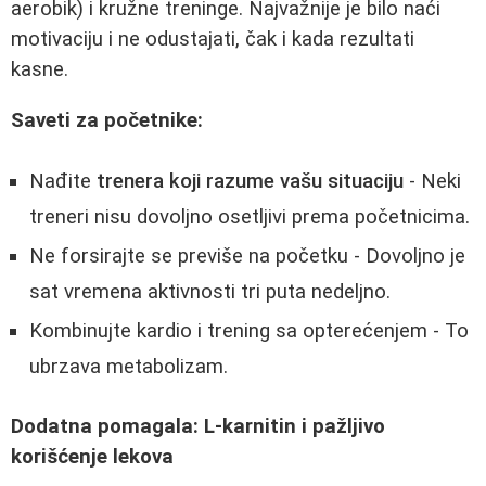
aerobik) i kružne treninge. Najvažnije je bilo naći
motivaciju i ne odustajati, čak i kada rezultati
kasne.
Saveti za početnike:
Nađite
trenera koji razume vašu situaciju
- Neki
treneri nisu dovoljno osetljivi prema početnicima.
Ne forsirajte se previše na početku - Dovoljno je
sat vremena aktivnosti tri puta nedeljno.
Kombinujte kardio i trening sa opterećenjem - To
ubrzava metabolizam.
Dodatna pomagala: L-karnitin i pažljivo
korišćenje lekova