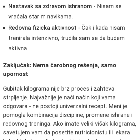
Nastavak sa zdravom ishranom
- Nisam se
vraćala starim navikama.
Redovna fizicka aktivnost
- Čak i kada nisam
trenirala intenzivno, trudila sam se da budem
aktivna.
Zaključak: Nema čarobnog rešenja, samo
upornost
Gubitak kilograma nije brz proces i zahteva
strpljenje. Najvažnije je naći način koji vama
odgovara - ne postoji univerzalni recept. Meni je
pomogla kombinacija discipline, promene ishrane i
redovnog treninga. Ako imate veliki višak kilograma,
savetujem vam da posetite nutricionistu ili lekara