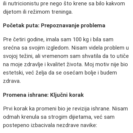
ili nutricionistu pre nego što krene sa bilo kakvom
dijetom ili režimom treninga.
Početak puta: Prepoznavanje problema
Pre četiri godine, imala sam 100 kg i bila sam
srećna sa svojim izgledom. Nisam videla problem u
svojoj težini, ali vremenom sam shvatila da to utiče
na moje zdravlje i kvalitet života. Moj motiv nije bio
estetski, već želja da se osećam bolje i budem
zdrava.
Promena ishrane: Ključni korak
Prvi korak ka promeni bio je revizija ishrane. Nisam
odmah krenula sa strogim dijietama, već sam
postepeno izbacivala nezdrave navike: