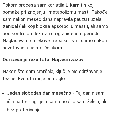
Tokom procesa sam koristila
L-karnitin
koji
pomaže pri znojenju i metabolizmu masti. Takođe
sam nakon mesec dana napravila pauzu i uzela
Xenical
(lek koji blokira apsorpciju masti), ali samo
pod kontrolom lekara i u ograničenom periodu.
Naglašavam da lekove treba koristiti samo nakon
savetovanja sa stručnjakom.
Održavanje rezultata: Najveći izazov
Nakon što sam smršala, ključ je bio održavanje
težine. Evo šta mi je pomoglo:
Jedan slobodan dan mesečno
- Taj dan nisam
išla na trening i jela sam ono što sam želela, ali
bez preterivanja.