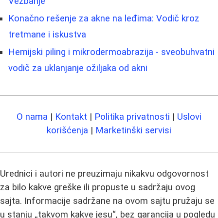
Vežbanje
Konačno rešenje za akne na leđima: Vodič kroz
tretmane i iskustva
Hemijski piling i mikrodermoabrazija - sveobuhvatni
vodič za uklanjanje ožiljaka od akni
O nama
|
Kontakt
|
Politika privatnosti
|
Uslovi
korišćenja
|
Marketinški servisi
Urednici i autori ne preuzimaju nikakvu odgovornost
za bilo kakve greške ili propuste u sadržaju ovog
sajta. Informacije sadržane na ovom sajtu pružaju se
u stanju „takvom kakve jesu“, bez garancija u pogledu