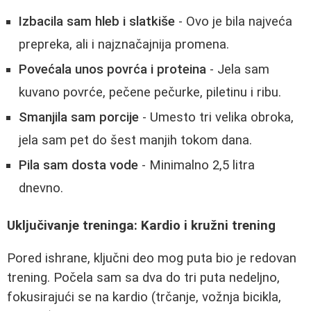
Izbacila sam hleb i slatkiše
- Ovo je bila najveća
prepreka, ali i najznačajnija promena.
Povećala unos povrća i proteina
- Jela sam
kuvano povrće, pečene pečurke, piletinu i ribu.
Smanjila sam porcije
- Umesto tri velika obroka,
jela sam pet do šest manjih tokom dana.
Pila sam dosta vode
- Minimalno 2,5 litra
dnevno.
Uključivanje treninga: Kardio i kružni trening
Pored ishrane, ključni deo mog puta bio je redovan
trening. Počela sam sa dva do tri puta nedeljno,
fokusirajući se na kardio (trčanje, vožnja bicikla,