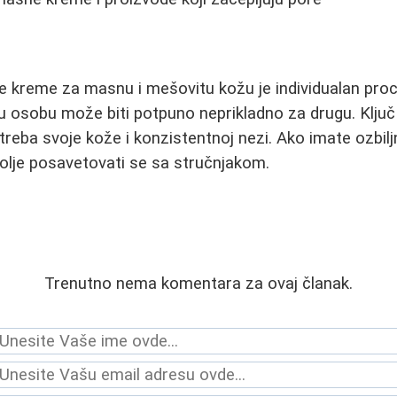
e kreme za masnu i mešovitu kožu je individualan pro
u osobu može biti potpuno neprikladno za drugu. Ključ j
otreba svoje kože i konzistentnoj nezi. Ako imate ozbil
olje posavetovati se sa stručnjakom.
Trenutno nema komentara za ovaj članak.