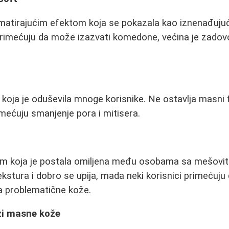
matirajućim efektom koja se pokazala kao iznenađujuć
 primećuju da može izazvati komedone, većina je zadov
koja je oduševila mnoge korisnike. Ne ostavlja masni fi
imećuju smanjenje pora i mitisera.
om koja je postala omiljena među osobama sa mešov
kstura i dobro se upija, mada neki korisnici primećuju
a problematične kože.
zi masne kože