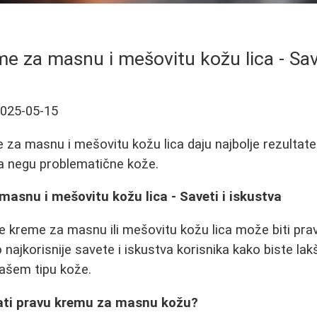
me za masnu i mešovitu kožu lica - Save
025-05-15
 za masnu i mešovitu kožu lica daju najbolje rezultate.
za negu problematične kože.
masnu i mešovitu kožu lica - Saveti i iskustva
e kreme za masnu ili mešovitu kožu lica može biti prav
o najkorisnije savete i iskustva korisnika kako biste la
vašem tipu kože.
rati pravu kremu za masnu kožu?