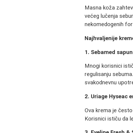
Masna koža zahteva
većeg lučenja sebum
nekomedogenih formu
Najhvaljenije kre
1. Sebamed sapun
Mnogi korisnici is
regulisanju sebuma.
svakodnevnu upotr
2. Uriage Hyseac e
Ova krema je često 
Korisnici ističu da 
3. Eveline Fresh & 