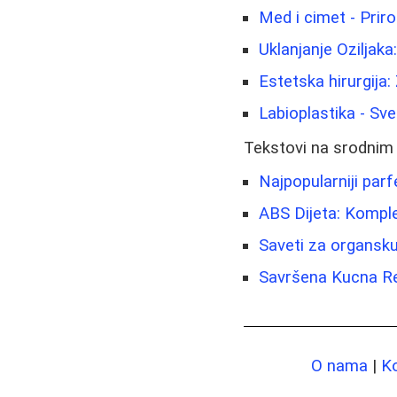
Med i cimet - Prir
Uklanjanje Oziljaka
Estetska hirurgija:
Labioplastika - Sv
Tekstovi na srodnim
Najpopularniji parfe
ABS Dijeta: Komple
Saveti za organsk
Savršena Kucna Re
O nama
|
K