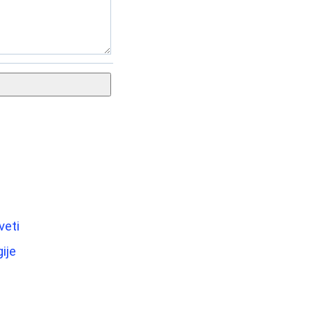
veti
ije