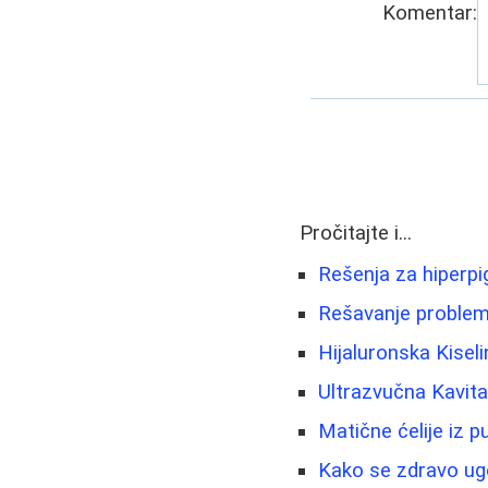
Komentar:
Pročitajte i...
Rešenja za hiperpi
Rešavanje proble
Hijaluronska Kiseli
Ultrazvučna Kavita
Matične ćelije iz 
Kako se zdravo ugo