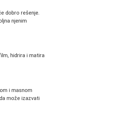
e dobro rešenje.
oljna njenim
lm, hidrira i matira
itom i masnom
 da može izazvati