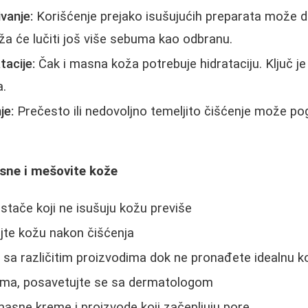
vanje:
Korišćenje prejako isušujućih preparata može d
ža će lučiti još više sebuma kao odbranu.
tacije:
Čak i masna koža potrebuje hidrataciju. Ključ je 
a.
je:
Prečesto ili nedovoljno temeljito čišćenje može po
sne i mešovite kože
istače koji ne isušuju kožu previše
jte kožu nakon čišćenja
 sa različitim proizvodima dok ne pronađete idealnu k
ema, posavetujte se sa dermatologom
masne kreme i proizvode koji začepljuju pore