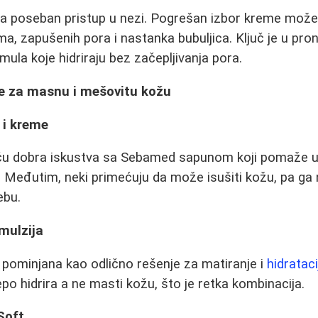
 poseban pristup u nezi. Pogrešan izbor kreme može 
a, zapušenih pora i nastanka bubuljica. Ključ je u pron
la koje hidriraju bez začepljivanja pora.
me za masnu i mešovitu kožu
 i kreme
tiču dobra iskustva sa Sebamed sapunom koji pomaže u
 Međutim, neki primećuju da može isušiti kožu, pa ga
ebu.
mulzija
pominjana kao odlično rešenje za matiranje i
hidrataci
lepo hidrira a ne masti kožu, što je retka kombinacija.
Soft