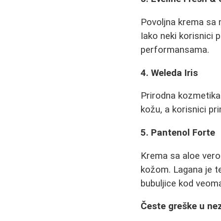
Povoljna krema sa 
Iako neki korisnici
performansama.
4. Weleda Iris
Prirodna kozmetika 
kožu, a korisnici pr
5. Pantenol Forte
Krema sa aloe ver
kožom. Lagana je te
bubuljice kod veom
Česte greške u ne