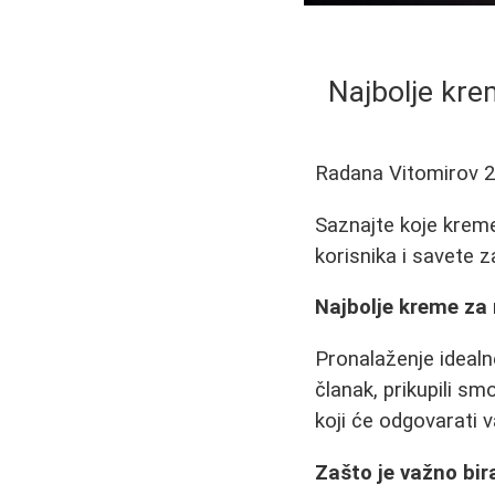
Najbolje kre
Radana Vitomirov
2
Saznajte koje kreme
korisnika i savete 
Najbolje kreme za 
Pronalaženje idealn
članak, prikupili sm
koji će odgovarati 
Zašto je važno bi