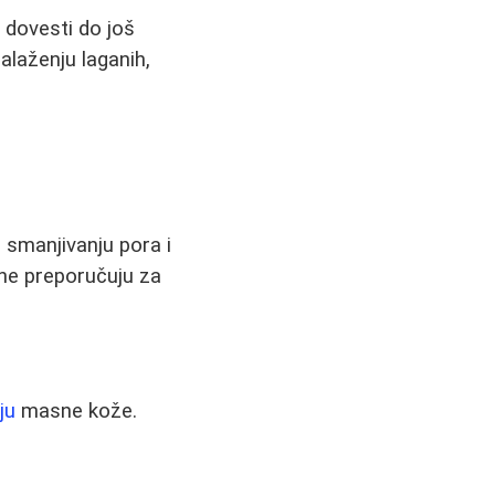
dovesti do još
alaženju laganih,
 smanjivanju pora i
 ne preporučuju za
ju
masne kože.