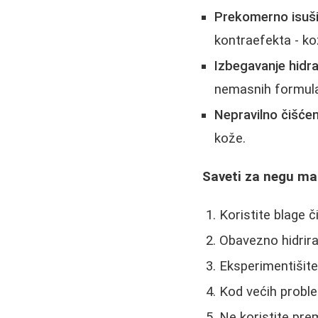
Prekomerno isuši
kontraefekta - ko
Izbegavanje hidra
nemasnih formul
Nepravilno čišćen
kože.
Saveti za negu ma
Koristite blage č
Obavezno hidrira
Eksperimentišite
Kod većih probl
Ne koristite pre