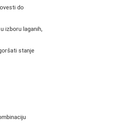
ovesti do
u izboru laganih,
goršati stanje
ombinaciju