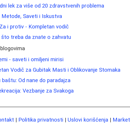
odni lek za više od 20 zdravstvenih problema
: Metode, Saveti i Iskustva
 Za i protiv - Kompletan vodič
e što treba da znate o zahvatu
 blogovima
mi - saveti i omiljeni mirisi
tan Vodič za Gubitak Masti i Oblikovanje Stomaka
u baštu: Od nane do paradajza
kreacija: Vezbanje za Svakoga
ontakt
|
Politika privatnosti
|
Uslovi korišćenja
|
Marketi