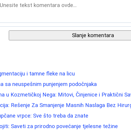
Slanje komentara
gmentaciju i tamne fleke na licu
ma sa neuspešnim punjenjem podočnjaka
na u Kozmetičkoj Nega: Mitovi, Činjenice i Praktični Sa
cija: Rešenje Za Smanjenje Masnih Naslaga Bez Hirurg
pupčane vrpce: Sve što treba da znate
jiti: Saveti za prirodno povećanje tjelesne težine