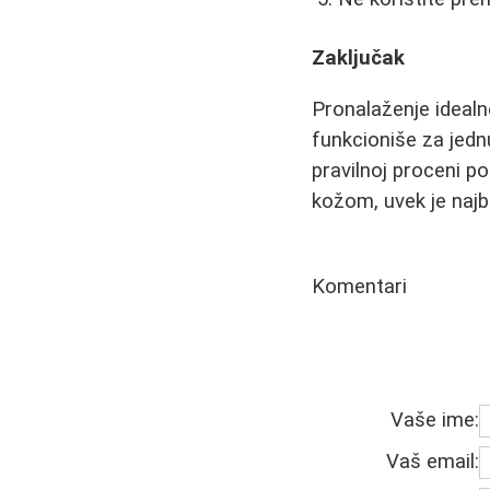
Zaključak
Pronalaženje idealn
funkcioniše za jedn
pravilnoj proceni p
kožom, uvek je najb
Komentari
Vaše ime:
Vaš email: