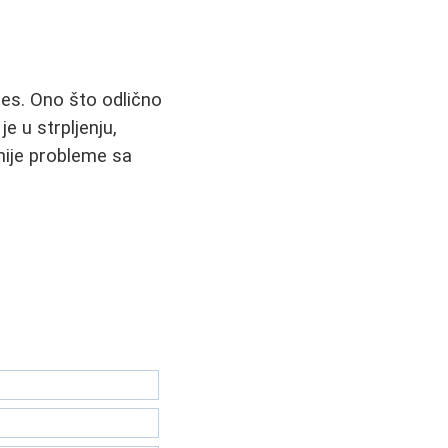
ces. Ono što odlično
e u strpljenju,
jnije probleme sa