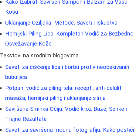
Kako Izabrati Savršen Šampon i Balzam za Vašu
Kosu
Uklanjanje Oziljaka: Metode, Saveti i Iskustva
Hemijski Piling Lica: Kompletan Vodič za Bezbedno
Osvežavanje Kože
Tekstovi na srodnim blogovima
Saveti za čišćenje lica i borbu protiv neočekivanih
bubuljica
Potpuni vodič za piling tela: recepti, anti-celulit
masaža, hemijski piling i uklanjanje strija
Savršena Šminka Očiju: Vodič kroz Baze, Senke i
Trajne Rezultate
Saveti za savršenu modnu fotografiju: Kako postići