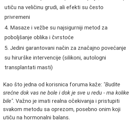
utiču na veličinu grudi, ali efekti su često
privremeni
Masaze i vežbe su najsigurniji metod za
poboljšanje oblika i čvrstoće
Jedini garantovani način za značajno povećanje
su hirurške intervencije (silikoni, autologni
transplantati masti)
Kao što jedna od korisnica foruma kaže:
"Budite
srećne dok vas ne bole i dok je sve u redu - ma kolike
bile"
. Važno je imati realna očekivanja i pristupiti
svakom metodu sa oprezom, posebno onim koji
utiču na hormonalni balans.