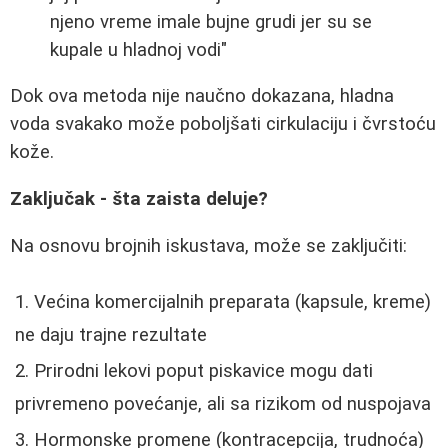
njeno vreme imale bujne grudi jer su se
kupale u hladnoj vodi"
Dok ova metoda nije naučno dokazana, hladna
voda svakako može poboljšati cirkulaciju i čvrstoću
kože.
Zaključak - šta zaista deluje?
Na osnovu brojnih iskustava, može se zaključiti:
Većina komercijalnih preparata (kapsule, kreme)
ne daju trajne rezultate
Prirodni lekovi poput piskavice mogu dati
privremeno povećanje, ali sa rizikom od nuspojava
Hormonske promene (kontracepcija, trudnoća)