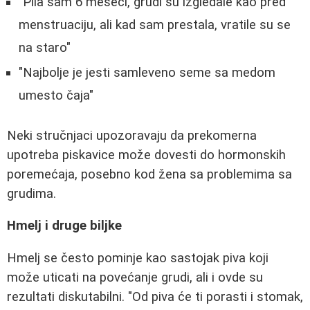
"Pila sam 6 meseci, grudi su izgledale kao pred
menstruaciju, ali kad sam prestala, vratile su se
na staro"
"Najbolje je jesti samleveno seme sa medom
umesto čaja"
Neki stručnjaci upozoravaju da prekomerna
upotreba piskavice može dovesti do hormonskih
poremećaja, posebno kod žena sa problemima sa
grudima.
Hmelj i druge biljke
Hmelj se često pominje kao sastojak piva koji
može uticati na povećanje grudi, ali i ovde su
rezultati diskutabilni. "Od piva će ti porasti i stomak,