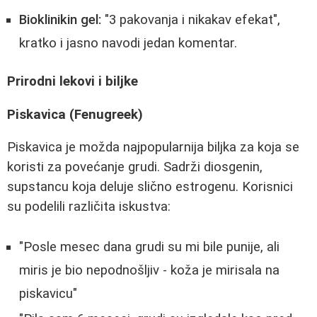
Bioklinikin gel:
"3 pakovanja i nikakav efekat",
kratko i jasno navodi jedan komentar.
Prirodni lekovi i biljke
Piskavica (Fenugreek)
Piskavica je možda najpopularnija biljka za koja se
koristi za povećanje grudi. Sadrži diosgenin,
supstancu koja deluje slično estrogenu. Korisnici
su podelili različita iskustva:
"Posle mesec dana grudi su mi bile punije, ali
miris je bio nepodnošljiv - koža je mirisala na
piskavicu"