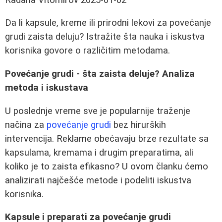
Da li kapsule, kreme ili prirodni lekovi za povećanje
grudi zaista deluju? Istražite šta nauka i iskustva
korisnika govore o različitim metodama.
Povećanje grudi - šta zaista deluje? Analiza
metoda i iskustava
U poslednje vreme sve je popularnije traženje
načina za
povećanje grudi
bez hirurških
intervencija. Reklame obećavaju brze rezultate sa
kapsulama, kremama i drugim preparatima, ali
koliko je to zaista efikasno? U ovom članku ćemo
analizirati najčešće metode i podeliti iskustva
korisnika.
Kapsule i preparati za povećanje grudi