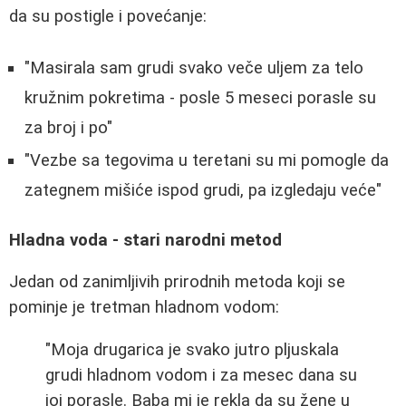
da su postigle i povećanje:
"Masirala sam grudi svako veče uljem za telo
kružnim pokretima - posle 5 meseci porasle su
za broj i po"
"Vezbe sa tegovima u teretani su mi pomogle da
zategnem mišiće ispod grudi, pa izgledaju veće"
Hladna voda - stari narodni metod
Jedan od zanimljivih prirodnih metoda koji se
pominje je tretman hladnom vodom:
"Moja drugarica je svako jutro pljuskala
grudi hladnom vodom i za mesec dana su
joj porasle. Baba mi je rekla da su žene u