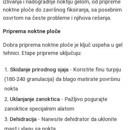
izlivanja i nadogradnje noktiju gelom, od pripreme
noktne ploče do završnog fiksiranja, sa posebnim
osvrtom na česte probleme i njihova rešenja.
Priprema noktne ploče
Dobra priprema noktne ploče je ključ uspeha u gel
tehnici. Etape pripreme uključuju:
Skidanje prirodnog sjaja
- Koristite finu turpiju
(180-240 granulacija) da blago matirate površinu
nokta
Uklanjanje zanoktica
- Pažljivo pogurajte
zanoktice specijalnim alatom
Dehidracija
- Nanesite dehidrator da uklonite
mast i vlagu sa nokta