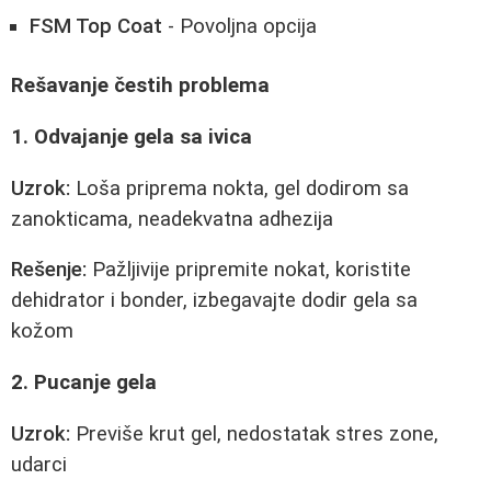
FSM Top Coat
- Povoljna opcija
Rešavanje čestih problema
1. Odvajanje gela sa ivica
Uzrok:
Loša priprema nokta, gel dodirom sa
zanokticama, neadekvatna adhezija
Rešenje:
Pažljivije pripremite nokat, koristite
dehidrator i bonder, izbegavajte dodir gela sa
kožom
2. Pucanje gela
Uzrok:
Previše krut gel, nedostatak stres zone,
udarci