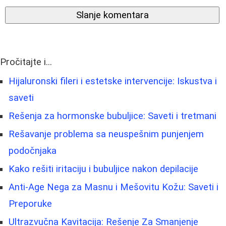
Slanje komentara
Pročitajte i...
Hijaluronski fileri i estetske intervencije: Iskustva i
saveti
Rešenja za hormonske bubuljice: Saveti i tretmani
Rešavanje problema sa neuspešnim punjenjem
podočnjaka
Kako rešiti iritaciju i bubuljice nakon depilacije
Anti-Age Nega za Masnu i Mešovitu Kožu: Saveti i
Preporuke
Ultrazvučna Kavitacija: Rešenje Za Smanjenje