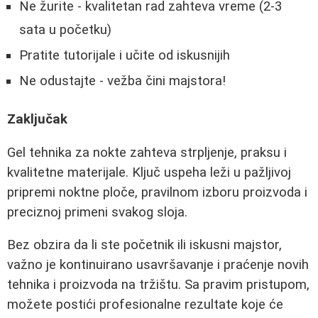
Ne žurite - kvalitetan rad zahteva vreme (2-3
sata u početku)
Pratite tutorijale i učite od iskusnijih
Ne odustajte - vežba čini majstora!
Zaključak
Gel tehnika za nokte zahteva strpljenje, praksu i
kvalitetne materijale. Ključ uspeha leži u pažljivoj
pripremi noktne ploče, pravilnom izboru proizvoda i
preciznoj primeni svakog sloja.
Bez obzira da li ste početnik ili iskusni majstor,
važno je kontinuirano usavršavanje i praćenje novih
tehnika i proizvoda na tržištu. Sa pravim pristupom,
možete postići profesionalne rezultate koje će