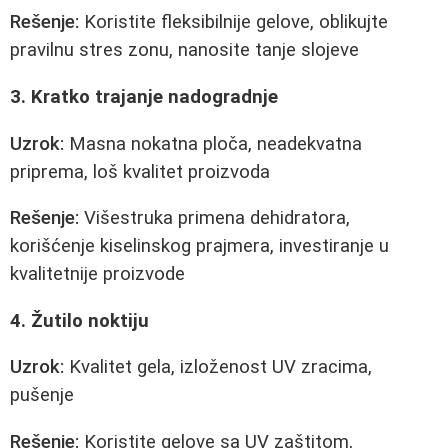
Rešenje:
Koristite fleksibilnije gelove, oblikujte
pravilnu stres zonu, nanosite tanje slojeve
3. Kratko trajanje nadogradnje
Uzrok:
Masna nokatna ploča, neadekvatna
priprema, loš kvalitet proizvoda
Rešenje:
Višestruka primena dehidratora,
korišćenje kiselinskog prajmera, investiranje u
kvalitetnije proizvode
4. Žutilo noktiju
Uzrok:
Kvalitet gela, izloženost UV zracima,
pušenje
Rešenje:
Koristite gelove sa UV zaštitom,