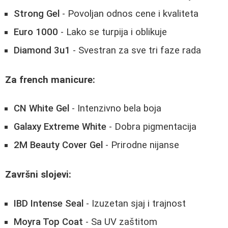
Strong Gel
- Povoljan odnos cene i kvaliteta
Euro 1000
- Lako se turpija i oblikuje
Diamond 3u1
- Svestran za sve tri faze rada
Za french manicure:
CN White Gel
- Intenzivno bela boja
Galaxy Extreme White
- Dobra pigmentacija
2M Beauty Cover Gel
- Prirodne nijanse
Završni slojevi:
IBD Intense Seal
- Izuzetan sjaj i trajnost
Moyra Top Coat
- Sa UV zaštitom