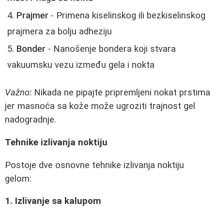
Prajmer
- Primena kiselinskog ili bezkiselinskog
prajmera za bolju adheziju
Bonder
- Nanošenje bondera koji stvara
vakuumsku vezu između gela i nokta
Važno:
Nikada ne pipajte pripremljeni nokat prstima
jer masnoća sa kože može ugroziti trajnost gel
nadogradnje.
Tehnike izlivanja noktiju
Postoje dve osnovne tehnike izlivanja noktiju
gelom:
1. Izlivanje sa kalupom