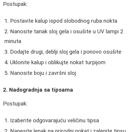
Postupak:
Postavite kalup ispod slobodnog ruba nokta
Nanosite tanak sloj gela i osušite u UV lampi 2
minuta
Dodajte drugi, deblji sloj gela i ponovo osušite
Uklonite kalup i oblikujte nokat turpijom
Nanosite boju i završni sloj
2. Nadogradnja sa tipsama
Postupak:
Izaberite odgovarajuću veličinu tipsa
Nanesite lepak na prirodni nokat i zalepite tipsu