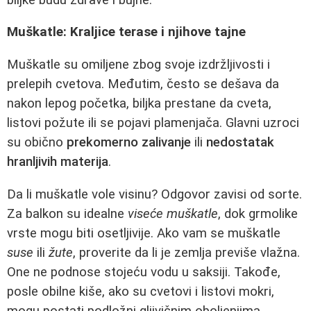
Muškatle: Kraljice terase i njihove tajne
Muškatle su omiljene zbog svoje izdržljivosti i
prelepih cvetova. Međutim, često se dešava da
nakon lepog početka, biljka prestane da cveta,
listovi požute ili se pojavi plamenjača. Glavni uzroci
su obično
prekomerno zalivanje
ili
nedostatak
hranljivih materija
.
Da li muškatle vole visinu? Odgovor zavisi od sorte.
Za balkon su idealne
viseće muškatle
, dok grmolike
vrste mogu biti osetljivije. Ako vam se muškatle
suse
ili
žute
, proverite da li je zemlja previše vlažna.
One ne podnose stojeću vodu u saksiji. Takođe,
posle obilne kiše, ako su cvetovi i listovi mokri,
mogu postati podložni gljivičnim oboljenjima.