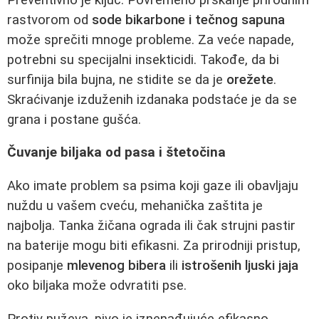
rastvorom od
sode bikarbone i tečnog sapuna
može sprečiti mnoge probleme. Za veće napade,
potrebni su specijalni insekticidi. Takođe, da bi
surfinija bila bujna, ne stidite se da je
orežete
.
Skraćivanje izduženih izdanaka podstaće je da se
grana i postane gušća.
Čuvanje biljaka od pasa i štetočina
Ako imate problem sa psima koji gaze ili obavljaju
nuždu u vašem cveću, mehanička zaštita je
najbolja. Tanka žičana ograda ili čak strujni pastir
na baterije mogu biti efikasni. Za prirodniji pristup,
posipanje
mlevenog bibera
ili
istrošenih ljuski jaja
oko biljaka može odvratiti pse.
Protiv puževa, pivo je iznenađujuće efikasno.