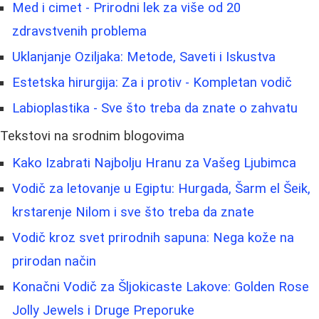
Med i cimet - Prirodni lek za više od 20
zdravstvenih problema
Uklanjanje Oziljaka: Metode, Saveti i Iskustva
Estetska hirurgija: Za i protiv - Kompletan vodič
Labioplastika - Sve što treba da znate o zahvatu
Tekstovi na srodnim blogovima
Kako Izabrati Najbolju Hranu za Vašeg Ljubimca
Vodič za letovanje u Egiptu: Hurgada, Šarm el Šeik,
krstarenje Nilom i sve što treba da znate
Vodič kroz svet prirodnih sapuna: Nega kože na
prirodan način
Konačni Vodič za Šljokicaste Lakove: Golden Rose
Jolly Jewels i Druge Preporuke