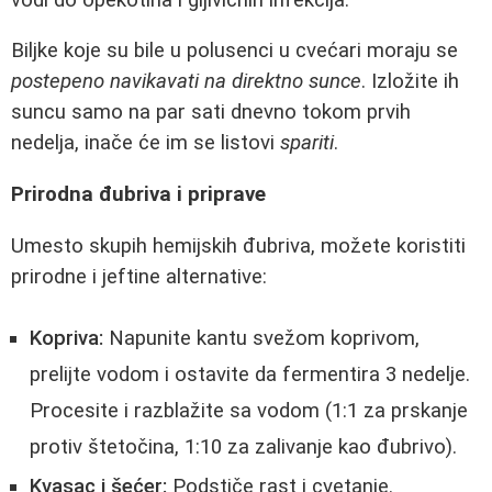
Biljke koje su bile u polusenci u cvećari moraju se
postepeno navikavati na direktno sunce
. Izložite ih
suncu samo na par sati dnevno tokom prvih
nedelja, inače će im se listovi
spariti
.
Prirodna đubriva i priprave
Umesto skupih hemijskih đubriva, možete koristiti
prirodne i jeftine alternative:
Kopriva:
Napunite kantu svežom koprivom,
prelijte vodom i ostavite da fermentira 3 nedelje.
Procesite i razblažite sa vodom (1:1 za prskanje
protiv štetočina, 1:10 za zalivanje kao đubrivo).
Kvasac i šećer:
Podstiče rast i cvetanje.