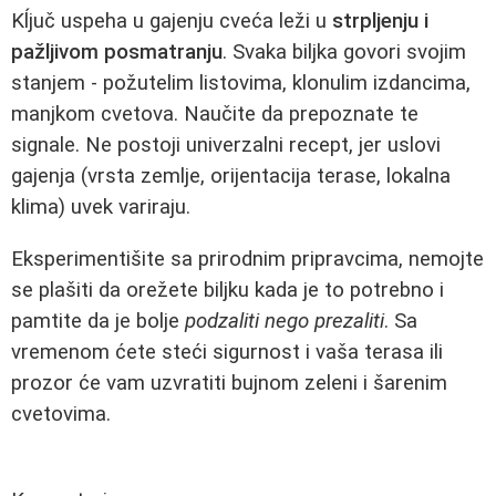
Kĺjuč uspeha u gajenju cveća leži u
strpljenju i
pažljivom posmatranju
. Svaka biljka govori svojim
stanjem - požutelim listovima, klonulim izdancima,
manjkom cvetova. Naučite da prepoznate te
signale. Ne postoji univerzalni recept, jer uslovi
gajenja (vrsta zemlje, orijentacija terase, lokalna
klima) uvek variraju.
Eksperimentišite sa prirodnim pripravcima, nemojte
se plašiti da orežete biljku kada je to potrebno i
pamtite da je bolje
podzaliti nego prezaliti
. Sa
vremenom ćete steći sigurnost i vaša terasa ili
prozor će vam uzvratiti bujnom zeleni i šarenim
cvetovima.