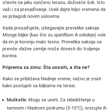
stavite na jaku sunčevu terasu, doživeće šok. Isto
važi i za presađivanje. Uvek dajte biljci vremena da
se prilagodi novim uslovima.
Kada presađujete, izbegavajte prevelike saksije.
Mnoge biljke (kao što su
spatifilum
ili
orkideje
) vole
da im je korenju malo tesno. Prevelika saksija sa
previše vlažne zemlje može dovesti do truljenja
korena.
Priprema za zimu: Šta unositi, a šta ne?
Kako se približava hladnije vreme, važno je znati
kako postupiti sa biljkama na terasi.
Muškatle:
Mogu se uneti. Za skladištenje u
tamnom i hladnom podrumu (5-15°C), orezujte ih