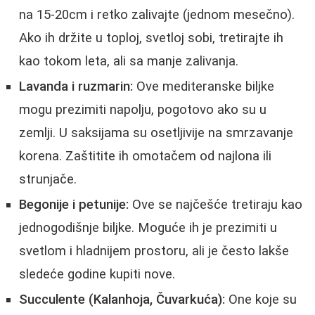
na 15-20cm i retko zalivajte (jednom mesečno).
Ako ih držite u toploj, svetloj sobi, tretirajte ih
kao tokom leta, ali sa manje zalivanja.
Lavanda i ruzmarin:
Ove mediteranske biljke
mogu prezimiti napolju, pogotovo ako su u
zemlji. U saksijama su osetljivije na smrzavanje
korena. Zaštitite ih omotačem od najlona ili
strunjače.
Begonije i petunije:
Ove se najčešće tretiraju kao
jednogodišnje biljke. Moguće ih je prezimiti u
svetlom i hladnijem prostoru, ali je često lakše
sledeće godine kupiti nove.
Succulente (Kalanhoja, Čuvarkuća):
One koje su