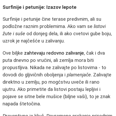
Surfinije i petunije: Izazov lepote
Surfinije i petunije čine terase predivnim, ali su
podložne raznim problemima. Ako vam se
listovi
žute i suše
od donjeg dela, ili ako cvetovi gube boju,
uzrok je najčešće u zalivanju.
Ove biljke
zahtevaju redovno zalivanje
, čak i dva
puta dnevno po vrućini, ali zemlja mora biti
propustljiva. Nikada ne zalivajte po listovima - to
dovodi do gljivičnih oboljenja i
plamenjače
. Zalivajte
direktno u zemlju, po mogćstvu uveče ili rano
ujutru. Ako primetite da listovi postaju lepljivi i
pojave se sitne bele mušice (biljne vaši), to je znak
napada štetočina.
Preventivno je ključ. Povremeno prskanje prirodnim