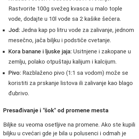
Rastvorite 100g svežeg kvasca u malo tople
vode, dodajte u 10l vode sa 2 kašike šećera.
Jod:
Jedna kap po litru vode za zalivanje, jednom
mesečno, jača biljku i podstiče cvetanje.
Kora banane i ljuske jaja:
Usitnjene i zakopane u
zemlju, polako otpuštaju kalijum i kalcijum.
Pivo:
Razblaženo pivo (1:1 sa vodom) može se
koristiti za prskanje listova ili zalivanje kao blago
đubrivo.
Presađivanje i "šok" od promene mesta
Biljke su veoma osetljive na promene. Ako ste kupili
biljku u cvećari gde je bila u polusenci i odmah je