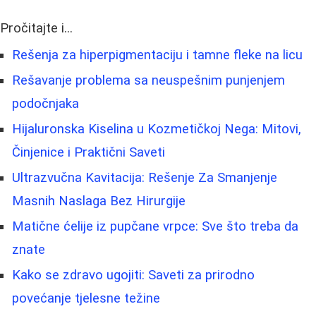
Pročitajte i...
Rešenja za hiperpigmentaciju i tamne fleke na licu
Rešavanje problema sa neuspešnim punjenjem
podočnjaka
Hijaluronska Kiselina u Kozmetičkoj Nega: Mitovi,
Činjenice i Praktični Saveti
Ultrazvučna Kavitacija: Rešenje Za Smanjenje
Masnih Naslaga Bez Hirurgije
Matične ćelije iz pupčane vrpce: Sve što treba da
znate
Kako se zdravo ugojiti: Saveti za prirodno
povećanje tjelesne težine