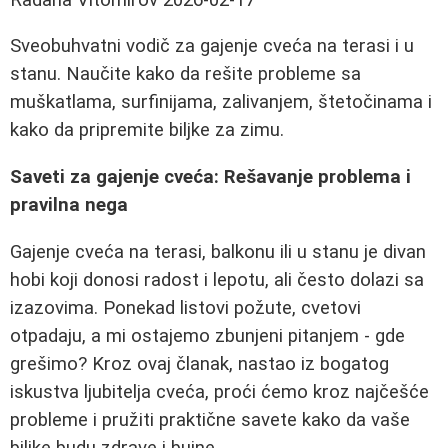
Sveobuhvatni vodič za gajenje cveća na terasi i u
stanu. Naučite kako da rešite probleme sa
muškatlama, surfinijama, zalivanjem, štetočinama i
kako da pripremite biljke za zimu.
Saveti za gajenje cveća: Rešavanje problema i
pravilna nega
Gajenje cveća na terasi, balkonu ili u stanu je divan
hobi koji donosi radost i lepotu, ali često dolazi sa
izazovima. Ponekad listovi požute, cvetovi
otpadaju, a mi ostajemo zbunjeni pitanjem - gde
grešimo? Kroz ovaj članak, nastao iz bogatog
iskustva ljubitelja cveća, proći ćemo kroz najčešće
probleme i pružiti praktične savete kako da vaše
biljke budu zdrave i bujne.