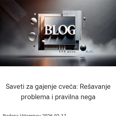
Saveti za gajenje cveća: Rešavanje
problema i pravilna nega
Radana Vitomirov
2026-02-17