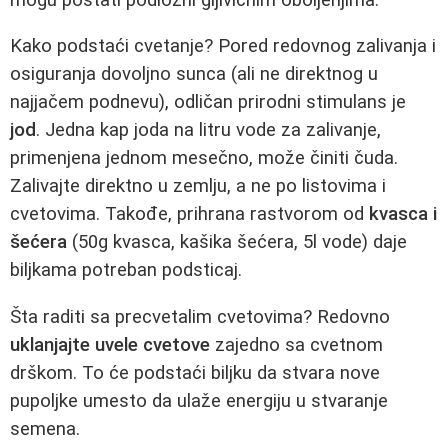
Kako podstaći cvetanje? Pored redovnog zalivanja i
osiguranja dovoljno sunca (ali ne direktnog u
najjačem podnevu), odličan prirodni stimulans je
jod
. Jedna kap joda na litru vode za zalivanje,
primenjena jednom mesečno, može činiti čuda.
Zalivajte direktno u zemlju, a ne po listovima i
cvetovima. Takođe, prihrana rastvorom od
kvasca i
šećera
(50g kvasca, kašika šećera, 5l vode) daje
biljkama potreban podsticaj.
Šta raditi sa precvetalim cvetovima? Redovno
uklanjajte uvele cvetove
zajedno sa cvetnom
drškom. To će podstaći biljku da stvara nove
pupoljke umesto da ulaže energiju u stvaranje
semena.