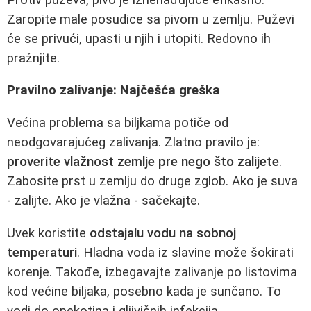
Zaropite male posudice sa pivom u zemlju. Puževi
će se privući, upasti u njih i utopiti. Redovno ih
pražnjite.
Pravilno zalivanje: Najčešća greška
Većina problema sa biljkama potiče od
neodgovarajućeg zalivanja. Zlatno pravilo je:
proverite vlažnost zemlje pre nego što zalijete
.
Zabosite prst u zemlju do druge zglob. Ako je suva
- zalijte. Ako je vlažna - sačekajte.
Uvek koristite
odstajalu vodu na sobnoj
temperaturi
. Hladna voda iz slavine može šokirati
korenje. Takođe, izbegavajte zalivanje po listovima
kod većine biljaka, posebno kada je sunčano. To
vodi do opekotina i gljivičnih infekcija.