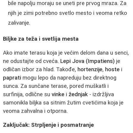
bile napolju moraju se uneti pre prvog mraza. Za
njih je zimi potrebno svetlo mesto i veoma retko
zalivanje.
Biljke za teža i svetlija mesta
Ako imate terasu koja je većim delom dana u senci,
ne odustajte od cveća.
Lepi Jova (Impatiens)
je
odličan izbor za hlad. Takođe,
hortenzije
,
hoste
i
paprati
mogu lepo da napreduju bez direktnog
sunca. Za sunčane terase, pored muškatli i
surfinija, odlične su
vinke
i
žednjak
- izdržljiva
samonikla biljka sa sitnim žutim cvetićima koja je
veoma zahvalna i otporna.
Zaključak: Strpljenje i posmatranje