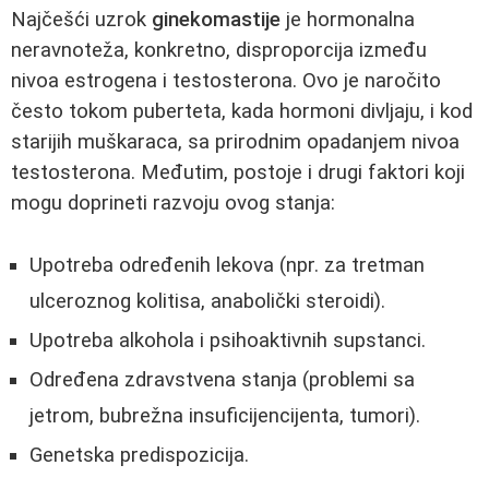
Najčešći uzrok
ginekomastije
je hormonalna
neravnoteža, konkretno, disproporcija između
nivoa estrogena i testosterona. Ovo je naročito
često tokom puberteta, kada hormoni divljaju, i kod
starijih muškaraca, sa prirodnim opadanjem nivoa
testosterona. Međutim, postoje i drugi faktori koji
mogu doprineti razvoju ovog stanja:
Upotreba određenih lekova (npr. za tretman
ulceroznog kolitisa, anabolički steroidi).
Upotreba alkohola i psihoaktivnih supstanci.
Određena zdravstvena stanja (problemi sa
jetrom, bubrežna insuficijencijenta, tumori).
Genetska predispozicija.