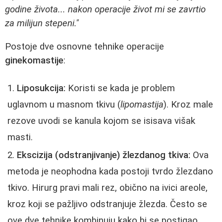
godine života... nakon operacije život mi se zavrtio
za milijun stepeni."
Postoje dve osnovne tehnike operacije
ginekomastije
:
Liposukcija:
Koristi se kada je problem
uglavnom u masnom tkivu (
lipomastija
). Kroz male
rezove uvodi se kanula kojom se isisava višak
masti.
Ekscizija (odstranjivanje) žlezdanog tkiva:
Ova
metoda je neophodna kada postoji tvrdo žlezdano
tkivo. Hirurg pravi mali rez, obično na ivici areole,
kroz koji se pažljivo odstranjuje žlezda. Često se
ove dve tehnike kombinuju kako bi se postigao