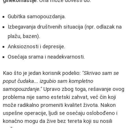
ginekomastije
. Ona može dovesti do:
Gubitka samopouzdanja.
Izbegavanja društvenih situacija (npr. odlazak na
plažu, bazen).
Anksioznosti i depresije.
Osećaja srama i neadekvarnosti.
Kao što je jedan korisnik podelio:
"Skrivao sam se
poput čudaka... izgubio sam kompletno
samopouzdanje."
Upravo zbog toga, rešavanje ovog
problema nije samo estetski zahvat, već čin koji
može radikalno promeniti kvalitet života. Nakon
uspešne operacije, ljudi se osećaju oslobođeno i
konačno mogu da žive bez tereta koji su nosili