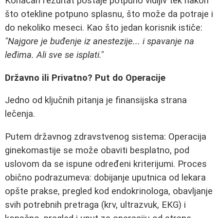
Konačan rezultat postaje potpuno vidljiv tek nakon
što otekline potpuno splasnu, što može da potraje i
do nekoliko meseci. Kao što jedan korisnik ističe:
"Najgore je buđenje iz anestezije... i spavanje na
leđima. Ali sve se isplati."
Državno ili Privatno? Put do Operacije
Jedno od ključnih pitanja je finansijska strana
lečenja.
Putem državnog zdravstvenog sistema: Operacija
ginekomastije se može obaviti besplatno, pod
uslovom da se ispune određeni kriterijumi. Proces
obično podrazumeva: dobijanje uputnica od lekara
opšte prakse, pregled kod endokrinologa, obavljanje
svih potrebnih pretraga (krv, ultrazvuk, EKG) i