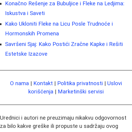
Konačno Rešenje za Bubuljice i Fleke na Ledjima:
Iskustva i Saveti
Kako Ukloniti Fleke na Licu Posle Trudnoće i
Hormonskih Promena
Savršeni Sjaj: Kako Postići Zračne Kapke i Rešiti
Estetske Izazove
O nama
|
Kontakt
|
Politika privatnosti
|
Uslovi
korišćenja
|
Marketinški servisi
Urednici i autori ne preuzimaju nikakvu odgovornost
za bilo kakve greške ili propuste u sadržaju ovog