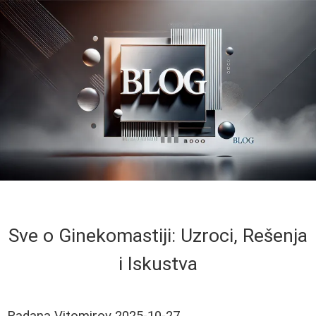
Sve o Ginekomastiji: Uzroci, Rešenja
i Iskustva
Radana Vitomirov
2025-10-27