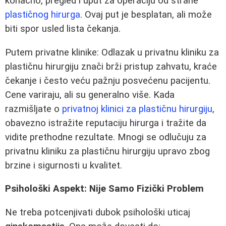
konačno, pregled i uput za operaciju od strane
plastičnog hirurga
. Ovaj put je besplatan, ali može
biti spor usled lista čekanja.
Putem privatne klinike: Odlazak u privatnu kliniku za
plastičnu hirurgiju znači brži pristup zahvatu, kraće
čekanje i često veću pažnju posvećenu pacijentu.
Cene variraju, ali su generalno više. Kada
razmišljate o
privatnoj klinici za plastičnu hirurgiju
,
obavezno istražite reputaciju hirurga i tražite da
vidite prethodne rezultate. Mnogi se odlučuju za
privatnu kliniku za plastičnu hirurgiju upravo zbog
brzine i sigurnosti u kvalitet.
Psihološki Aspekt: Nije Samo Fizički Problem
Ne treba potcenjivati dubok psihološki uticaj