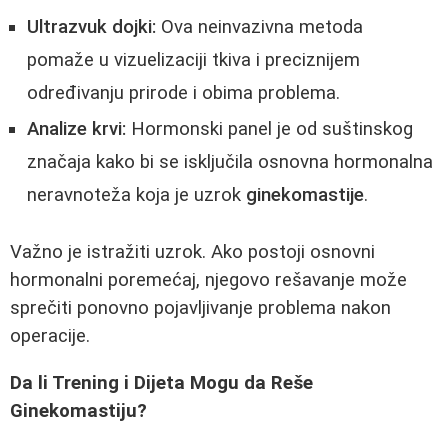
Ultrazvuk dojki:
Ova neinvazivna metoda
pomaže u vizuelizaciji tkiva i preciznijem
određivanju prirode i obima problema.
Analize krvi:
Hormonski panel je od suštinskog
značaja kako bi se isključila osnovna hormonalna
neravnoteža koja je uzrok
ginekomastije
.
Važno je istražiti uzrok. Ako postoji osnovni
hormonalni poremećaj, njegovo rešavanje može
sprečiti ponovno pojavljivanje problema nakon
operacije.
Da li Trening i Dijeta Mogu da Reše
Ginekomastiju?