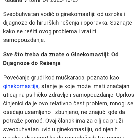
Sveobuhvatan vodič o ginekomastiji: od uzroka i
dijagnoze do hirurških rešenja i oporavka. Saznajte
kako se rešiti ovog problema i vratiti
samopouzdanje.
Sve što treba da znate o Ginekomastiji: Od
Dijagnoze do Rešenja
Povećanje grudi kod muškaraca, poznato kao
ginekomastija
, stanje je koje može imati značajan
uticaj na psihičko zdravlje i samopouzdanje. Uprkos
činjenici da je ovo relativno čest problem, mnogi se
osećaju usamljeno i zbunjeno, ne znajući gde da
potraže pomoć. Ovaj članak ima za cilj da pruži
sveobuhvatan uvid u ginekomastiju, od njenih
uzroka i dijagnostike do raspoloživih tretmana i