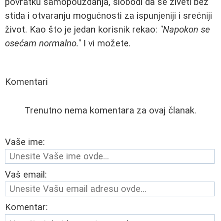
povratku samopouzdanja, slobodi da se živeti bez
stida i otvaranju mogućnosti za ispunjeniji i srećniji
život. Kao što je jedan korisnik rekao:
"Napokon se
osećam normalno."
I vi možete.
Komentari
Trenutno nema komentara za ovaj članak.
Vaše ime:
Vaš email:
Komentar: