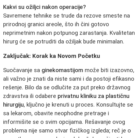
Kakvi su ožiljci nakon operacije?
Savremene tehnike se trude da rezove smeste na
prirodnoj granici areole, što ih čini gotovo
neprimetnim nakon potpunog zarastanja. Kvalitetan
hirurg će se potruditi da ožiljak bude minimalan.
Zaključak: Korak ka Novom Početku
Suočavanje sa
ginekomastijom
može biti izazovno,
ali važno je znati da niste sami i da postoji efikasno
rešenje. Bilo da se odlučite za put preko državnog
zdravstva ili odabere
privatnu kliniku za plastičnu
hirurgiju
, ključno je krenuti u proces. Konsultujte se
sa lekarom, obavite neophodne pretrage i
informišite se o svim opcijama. Rešavanje ovog
problema nije samo stvar fizičkog izgleda; reč je o