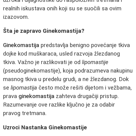
realnih iskustava onih koji su se suočili sa ovim
izazovom.
Šta je zapravo Ginekomastija?
Ginekomastija
predstavlja benigno povećanje tkiva
dojke kod muškaraca, usled razvoja žlezdanog
tkiva. Važno je razlikovati je od
lipomastije
(pseudoginekomastije), koja podrazumeva nakupinu
masnog tkiva u predelu grudi, a ne žlezdanog. Dok
se
lipomastija
često može rešiti dijetom i vežbama,
prava
ginekomastija
zahteva drugačiji pristup.
Razumevanje ove razlike ključno je za odabir
pravog tretmana.
Uzroci Nastanka Ginekomastije