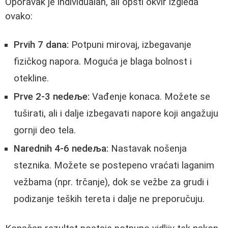
Oporavak je individualan, ali opšti okvir izgleda
ovako:
Prvih 7 dana:
Potpuni mirovaj, izbegavanje
fizičkog napora. Moguća je blaga bolnost i
otekline.
Prve 2-3 nedeље:
Vađenje konaca. Možete se
tuširati, ali i dalje izbegavati napore koji angažuju
gornji deo tela.
Narednih 4-6 nedeљa:
Nastavak nošenja
steznika. Možete se postepeno vraćati laganim
vežbama (npr. trčanje), dok se vežbe za grudi i
podizanje teških tereta i dalje ne preporučuju.