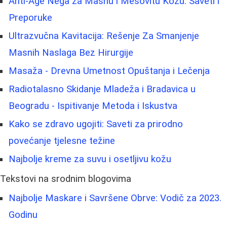
Anti-Age Nega za Masnu i Mešovitu Kožu: Saveti i
Preporuke
Ultrazvučna Kavitacija: Rešenje Za Smanjenje
Masnih Naslaga Bez Hirurgije
Masaža - Drevna Umetnost Opuštanja i Lečenja
Radiotalasno Skidanje Mladeža i Bradavica u
Beogradu - Ispitivanje Metoda i Iskustva
Kako se zdravo ugojiti: Saveti za prirodno
povećanje tjelesne težine
Najbolje kreme za suvu i osetljivu kožu
Tekstovi na srodnim blogovima
Najbolje Maskare i Savršene Obrve: Vodič za 2023.
Godinu