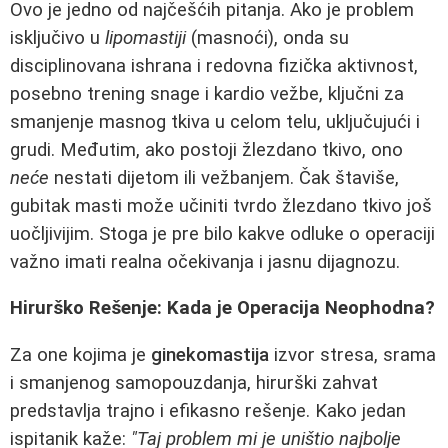
Ovo je jedno od najčešćih pitanja. Ako je problem
isključivo u
lipomastiji
(masnoći), onda su
disciplinovana ishrana i redovna fizička aktivnost,
posebno trening snage i kardio vežbe, ključni za
smanjenje masnog tkiva u celom telu, uključujući i
grudi. Međutim, ako postoji žlezdano tkivo, ono
neće
nestati dijetom ili vežbanjem. Čak štaviše,
gubitak masti može učiniti tvrdo žlezdano tkivo još
uočljivijim. Stoga je pre bilo kakve odluke o operaciji
važno imati realna očekivanja i jasnu dijagnozu.
Hirurško Rešenje: Kada je Operacija Neophodna?
Za one kojima je
ginekomastija
izvor stresa, srama
i smanjenog samopouzdanja, hirurški zahvat
predstavlja trajno i efikasno rešenje. Kako jedan
ispitanik kaže:
"Taj problem mi je uništio najbolje