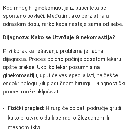
Kod mnogih,
ginekomastija
iz puberteta se
spontano povlači. Međutim, ako perzistira u
odraslom dobu, retko kada nestaje sama od sebe.
Dijagnoza: Kako se Utvrđuje Ginekomastija?
Prvi korak ka rešavanju problema je tačna
dijagnoza. Proces obično počinje posetom lekaru
opšte prakse. Ukoliko lekar posumnja na
ginekomastiju
, uputiće vas specijalisti, najčešće
endokrinologu i/ili plastičnom hirurgu. Dijagnostički
proces može uključivati:
Fizički pregled:
Hirurg će opipati područje grudi
kako bi utvrdio da li se radi o žlezdanom ili
masnom tkivu.