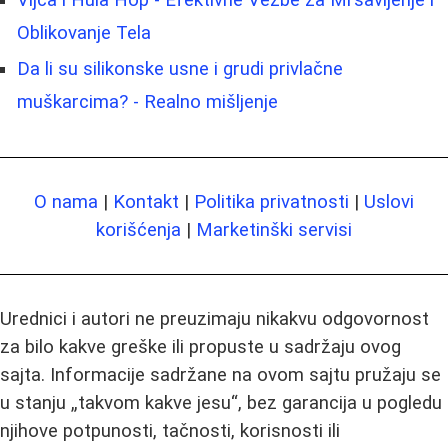
Oblikovanje Tela
Da li su silikonske usne i grudi privlačne
muškarcima? - Realno mišljenje
O nama
|
Kontakt
|
Politika privatnosti
|
Uslovi
korišćenja
|
Marketinški servisi
Urednici i autori ne preuzimaju nikakvu odgovornost
za bilo kakve greške ili propuste u sadržaju ovog
sajta. Informacije sadržane na ovom sajtu pružaju se
u stanju „takvom kakve jesu“, bez garancija u pogledu
njihove potpunosti, tačnosti, korisnosti ili