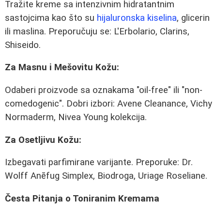
Tražite kreme sa intenzivnim hidratantnim
sastojcima kao što su
hijaluronska kiselina
, glicerin
ili maslina. Preporučuju se: L'Erbolario, Clarins,
Shiseido.
Za Masnu i Mešovitu Kožu:
Odaberi proizvode sa oznakama "oil-free" ili "non-
comedogenic". Dobri izbori: Avene Cleanance, Vichy
Normaderm, Nivea Young kolekcija.
Za Osetljivu Kožu:
Izbegavati parfimirane varijante. Preporuke: Dr.
Wolff Anēfug Simplex, Biodroga, Uriage Roseliane.
Česta Pitanja o Toniranim Kremama