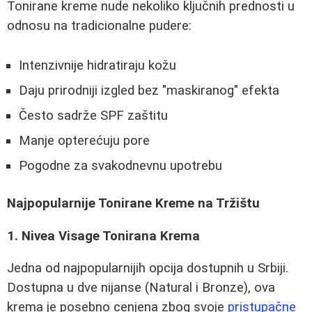
Tonirane kreme nude nekoliko ključnih prednosti u
odnosu na tradicionalne pudere:
Intenzivnije hidratiraju kožu
Daju prirodniji izgled bez "maskiranog" efekta
Često sadrže SPF zaštitu
Manje opterećuju pore
Pogodne za svakodnevnu upotrebu
Najpopularnije Tonirane Kreme na Tržištu
1. Nivea Visage Tonirana Krema
Jedna od najpopularnijih opcija dostupnih u Srbiji.
Dostupna u dve nijanse (Natural i Bronze), ova
krema je posebno cenjena zbog svoje
pristupačne