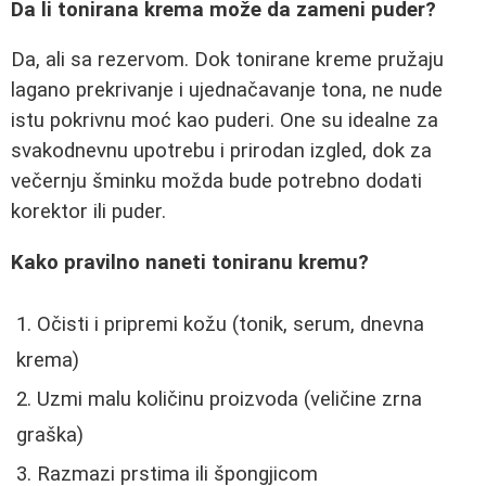
Da li tonirana krema može da zameni puder?
Da, ali sa rezervom. Dok tonirane kreme pružaju
lagano prekrivanje i ujednačavanje tona, ne nude
istu pokrivnu moć kao puderi. One su idealne za
svakodnevnu upotrebu i prirodan izgled, dok za
večernju šminku možda bude potrebno dodati
korektor ili puder.
Kako pravilno naneti toniranu kremu?
Očisti i pripremi kožu (tonik, serum, dnevna
krema)
Uzmi malu količinu proizvoda (veličine zrna
graška)
Razmazi prstima ili špongjicom