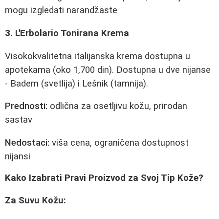
mogu izgledati narandžaste
3. L'Erbolario Tonirana Krema
Visokokvalitetna italijanska krema dostupna u
apotekama (oko 1,700 din). Dostupna u dve nijanse
- Badem (svetlija) i Lešnik (tamnija).
Prednosti:
odlična za osetljivu kožu, prirodan
sastav
Nedostaci:
viša cena, ograničena dostupnost
nijansi
Kako Izabrati Pravi Proizvod za Svoj Tip Kože?
Za Suvu Kožu: