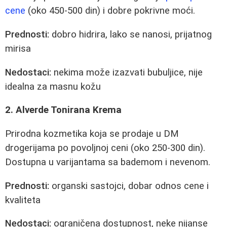
cene
(oko 450-500 din) i dobre pokrivne moći.
Prednosti:
dobro hidrira, lako se nanosi, prijatnog
mirisa
Nedostaci:
nekima može izazvati bubuljice, nije
idealna za masnu kožu
2. Alverde Tonirana Krema
Prirodna kozmetika koja se prodaje u DM
drogerijama po povoljnoj ceni (oko 250-300 din).
Dostupna u varijantama sa bademom i nevenom.
Prednosti:
organski sastojci, dobar odnos cene i
kvaliteta
Nedostaci:
ograničena dostupnost, neke nijanse