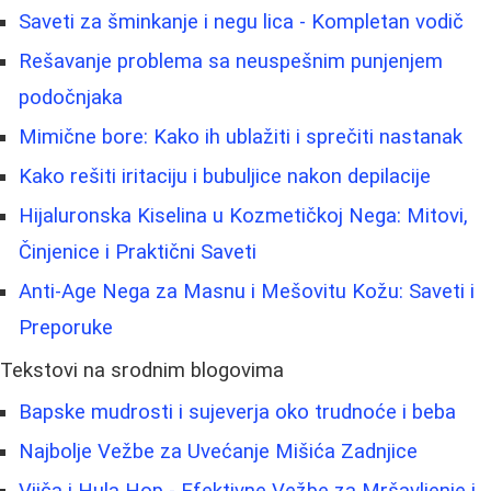
Saveti za šminkanje i negu lica - Kompletan vodič
Rešavanje problema sa neuspešnim punjenjem
podočnjaka
Mimične bore: Kako ih ublažiti i sprečiti nastanak
Kako rešiti iritaciju i bubuljice nakon depilacije
Hijaluronska Kiselina u Kozmetičkoj Nega: Mitovi,
Činjenice i Praktični Saveti
Anti-Age Nega za Masnu i Mešovitu Kožu: Saveti i
Preporuke
Tekstovi na srodnim blogovima
Bapske mudrosti i sujeverja oko trudnoće i beba
Najbolje Vežbe za Uvećanje Mišića Zadnjice
Vijča i Hula Hop - Efektivne Vežbe za Mršavljenje i