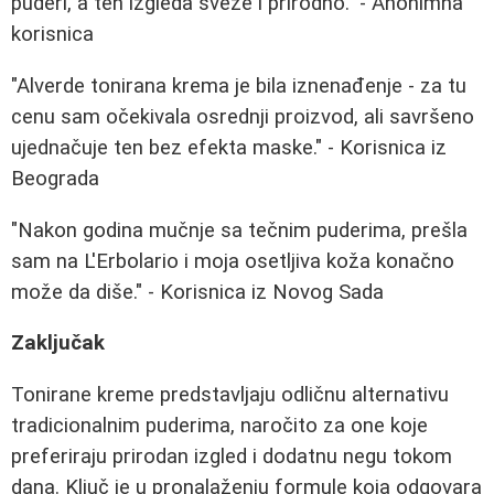
puderi, a ten izgleda sveže i prirodno." - Anonimna
korisnica
"Alverde tonirana krema je bila iznenađenje - za tu
cenu sam očekivala osrednji proizvod, ali savršeno
ujednačuje ten bez efekta maske." - Korisnica iz
Beograda
"Nakon godina mučnje sa tečnim puderima, prešla
sam na L'Erbolario i moja osetljiva koža konačno
može da diše." - Korisnica iz Novog Sada
Zaključak
Tonirane kreme predstavljaju odličnu alternativu
tradicionalnim puderima, naročito za one koje
preferiraju prirodan izgled i dodatnu negu tokom
dana. Ključ je u pronalaženju formule koja odgovara