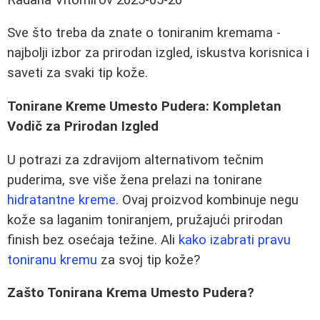
Sve što treba da znate o toniranim kremama -
najbolji izbor za prirodan izgled, iskustva korisnica i
saveti za svaki tip kože.
Tonirane Kreme Umesto Pudera: Kompletan
Vodič za Prirodan Izgled
U potrazi za zdravijom alternativom tečnim
puderima, sve više žena prelazi na tonirane
hidratantne kreme
. Ovaj proizvod kombinuje negu
kože sa laganim toniranjem, pružajući prirodan
finish bez osećaja težine. Ali
kako izabrati pravu
toniranu kremu
za svoj tip kože?
Zašto Tonirana Krema Umesto Pudera?