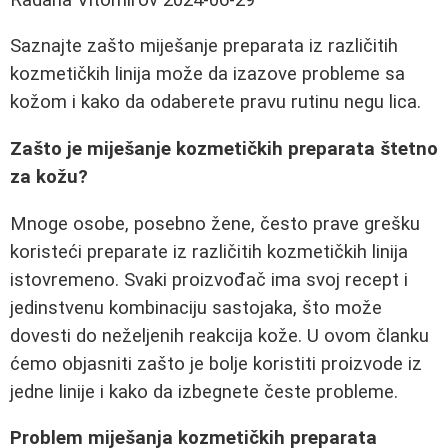
Saznajte zašto miješanje preparata iz različitih
kozmetičkih linija može da izazove probleme sa
kožom i kako da odaberete pravu rutinu negu lica.
Zašto je miješanje kozmetičkih preparata štetno
za kožu?
Mnoge osobe, posebno žene, često prave grešku
koristeći preparate iz različitih kozmetičkih linija
istovremeno. Svaki proizvođač ima svoj recept i
jedinstvenu kombinaciju sastojaka, što može
dovesti do neželjenih reakcija kože. U ovom članku
ćemo objasniti zašto je bolje koristiti proizvode iz
jedne linije i kako da izbegnete česte probleme.
Problem miješanja kozmetičkih preparata