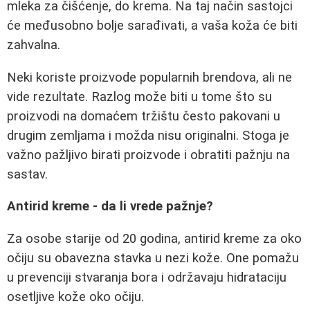
mleka za čišćenje, do krema. Na taj način sastojci
će međusobno bolje sarađivati, a vaša koža će biti
zahvalna.
Neki koriste proizvode popularnih brendova, ali ne
vide rezultate. Razlog može biti u tome što su
proizvodi na domaćem tržištu često pakovani u
drugim zemljama i možda nisu originalni. Stoga je
važno pažljivo birati proizvode i obratiti pažnju na
sastav.
Antirid kreme - da li vrede pažnje?
Za osobe starije od 20 godina, antirid kreme za oko
očiju su obavezna stavka u nezi kože. One pomažu
u prevenciji stvaranja bora i održavaju hidrataciju
osetljive kože oko očiju.