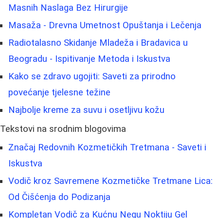
Masnih Naslaga Bez Hirurgije
Masaža - Drevna Umetnost Opuštanja i Lečenja
Radiotalasno Skidanje Mladeža i Bradavica u
Beogradu - Ispitivanje Metoda i Iskustva
Kako se zdravo ugojiti: Saveti za prirodno
povećanje tjelesne težine
Najbolje kreme za suvu i osetljivu kožu
Tekstovi na srodnim blogovima
Značaj Redovnih Kozmetičkih Tretmana - Saveti i
Iskustva
Vodič kroz Savremene Kozmetičke Tretmane Lica:
Od Čišćenja do Podizanja
Kompletan Vodič za Kućnu Negu Noktiju Gel