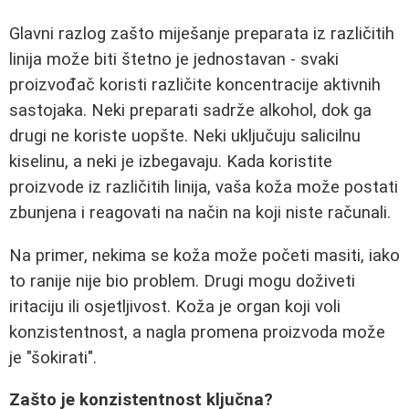
Glavni razlog zašto miješanje preparata iz različitih
linija može biti štetno je jednostavan - svaki
proizvođač koristi različite koncentracije aktivnih
sastojaka. Neki preparati sadrže alkohol, dok ga
drugi ne koriste uopšte. Neki uključuju salicilnu
kiselinu, a neki je izbegavaju. Kada koristite
proizvode iz različitih linija, vaša koža može postati
zbunjena i reagovati na način na koji niste računali.
Na primer, nekima se koža može početi masiti, iako
to ranije nije bio problem. Drugi mogu doživeti
iritaciju ili osjetljivost. Koža je organ koji voli
konzistentnost, a nagla promena proizvoda može
je "šokirati".
Zašto je konzistentnost ključna?