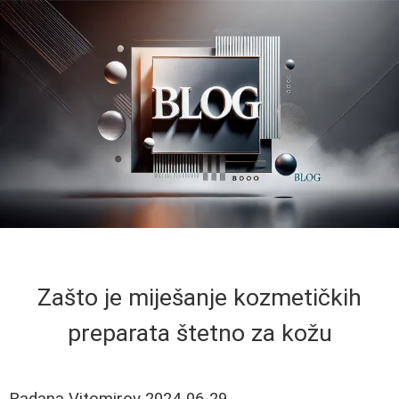
Zašto je miješanje kozmetičkih
preparata štetno za kožu
Radana Vitomirov
2024-06-29