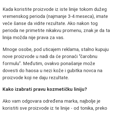
Kada koristite proizvode iz iste linije tokom dužeg
vremenskog perioda (najmanje 3-4 meseca), imate
veće šanse da vidite rezultate. Ako nakon tog
perioda ne primetite nikakvu promenu, znak je da ta
linija možda nije prava za vas.
Mnoge osobe, pod uticajem reklama, stalno kupuju
nove proizvode u nadi da će pronaći "čarobnu
formulu". Međutim, ovakvo ponašanje može
dovesti do haosa u nezi kože i gubitka novca na
proizvode koji ne daju rezultate.
Kako izabrati pravu kozmetičku liniju?
Ako vam odgovara određena marka, najbolje je
koristiti sve proizvode iz te linije - od tonika, preko