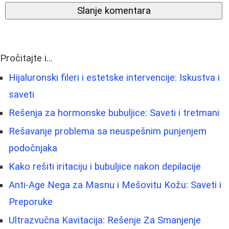
Slanje komentara
Pročitajte i...
Hijaluronski fileri i estetske intervencije: Iskustva i
saveti
Rešenja za hormonske bubuljice: Saveti i tretmani
Rešavanje problema sa neuspešnim punjenjem
podočnjaka
Kako rešiti iritaciju i bubuljice nakon depilacije
Anti-Age Nega za Masnu i Mešovitu Kožu: Saveti i
Preporuke
Ultrazvučna Kavitacija: Rešenje Za Smanjenje