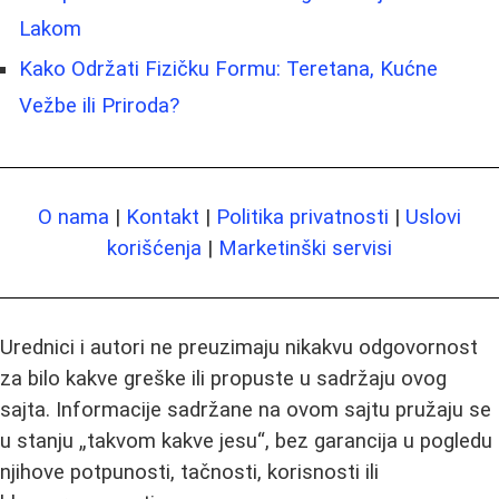
Lakom
Kako Održati Fizičku Formu: Teretana, Kućne
Vežbe ili Priroda?
O nama
|
Kontakt
|
Politika privatnosti
|
Uslovi
korišćenja
|
Marketinški servisi
Urednici i autori ne preuzimaju nikakvu odgovornost
za bilo kakve greške ili propuste u sadržaju ovog
sajta. Informacije sadržane na ovom sajtu pružaju se
u stanju „takvom kakve jesu“, bez garancija u pogledu
njihove potpunosti, tačnosti, korisnosti ili