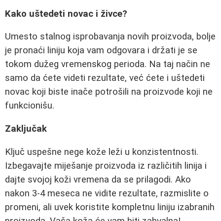
Kako uštedeti novac i živce?
Umesto stalnog isprobavanja novih proizvoda, bolje
je pronaći liniju koja vam odgovara i držati je se
tokom dužeg vremenskog perioda. Na taj način ne
samo da ćete videti rezultate, već ćete i uštedeti
novac koji biste inače potrošili na proizvode koji ne
funkcionišu.
Zaključak
Ključ uspešne nege kože leži u konzistentnosti.
Izbegavajte miješanje proizvoda iz različitih linija i
dajte svojoj koži vremena da se prilagodi. Ako
nakon 3-4 meseca ne vidite rezultate, razmislite o
promeni, ali uvek koristite kompletnu liniju izabranih
proizvoda. Vaša koža će vam biti zahvalna!