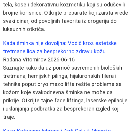
tela, kose i dekorativnu kozmetiku koji su oduševili
brojne korisnice. Otkrijte preparate koji zaista vrede
svaki dinar, od povoljnih favorita iz drogerija do
luksuznih otkrića.
Kada šminka nije dovoljna: Vodič kroz estetske
tretmane lica za besprekorno zdravu kožu
Radana Vitomirov
2026-06-16
Saznajte kako da uz pomoć savremenih bioloških
tretmana, hemijskih pilinga, hijaluronskih filera i
tehnika poput cryo mezo lifta rešite probleme sa
kožom koje svakodnevna šminka ne može da
prikrije. Otkrijte tajne face liftinga, laserske epilacije
i uklanjanja podbratka za besprekoran izgled koji
traje.
Kako Ketogena Ishrana i Anti Celulit Masaža