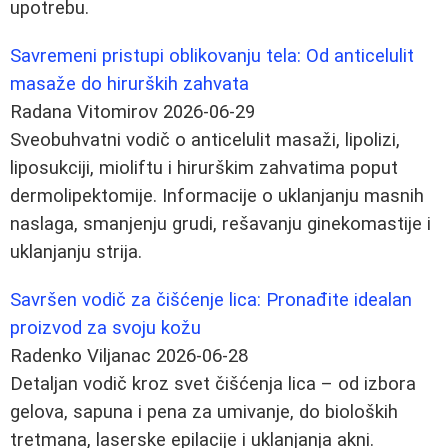
upotrebu.
Savremeni pristupi oblikovanju tela: Od anticelulit
masaže do hirurških zahvata
Radana Vitomirov
2026-06-29
Sveobuhvatni vodič o anticelulit masaži, lipolizi,
liposukciji, mioliftu i hirurškim zahvatima poput
dermolipektomije. Informacije o uklanjanju masnih
naslaga, smanjenju grudi, rešavanju ginekomastije i
uklanjanju strija.
Savršen vodič za čišćenje lica: Pronađite idealan
proizvod za svoju kožu
Radenko Viljanac
2026-06-28
Detaljan vodič kroz svet čišćenja lica – od izbora
gelova, sapuna i pena za umivanje, do bioloških
tretmana, laserske epilacije i uklanjanja akni.