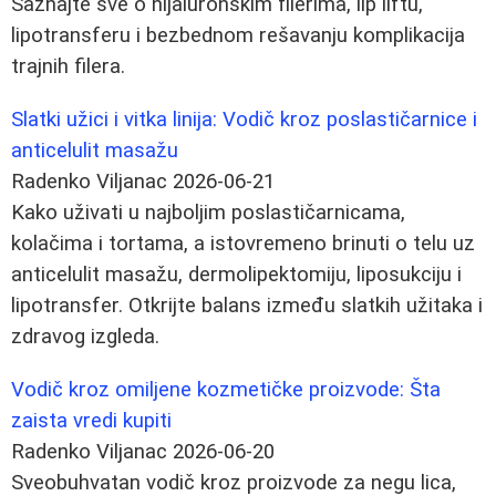
Saznajte sve o hijaluronskim filerima, lip liftu,
lipotransferu i bezbednom rešavanju komplikacija
trajnih filera.
Slatki užici i vitka linija: Vodič kroz poslastičarnice i
anticelulit masažu
Radenko Viljanac
2026-06-21
Kako uživati u najboljim poslastičarnicama,
kolačima i tortama, a istovremeno brinuti o telu uz
anticelulit masažu, dermolipektomiju, liposukciju i
lipotransfer. Otkrijte balans između slatkih užitaka i
zdravog izgleda.
Vodič kroz omiljene kozmetičke proizvode: Šta
zaista vredi kupiti
Radenko Viljanac
2026-06-20
Sveobuhvatan vodič kroz proizvode za negu lica,