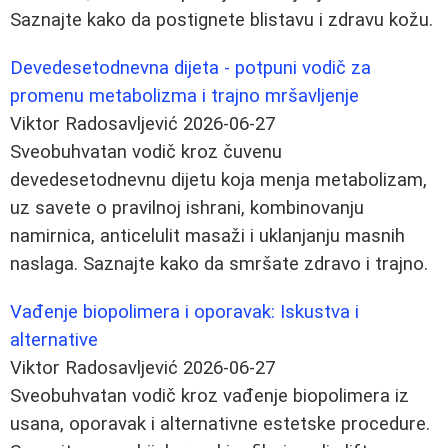
Saznajte kako da postignete blistavu i zdravu kožu.
Devedesetodnevna dijeta - potpuni vodič za
promenu metabolizma i trajno mršavljenje
Viktor Radosavljević
2026-06-27
Sveobuhvatan vodič kroz čuvenu
devedesetodnevnu dijetu koja menja metabolizam,
uz savete o pravilnoj ishrani, kombinovanju
namirnica, anticelulit masaži i uklanjanju masnih
naslaga. Saznajte kako da smršate zdravo i trajno.
Vađenje biopolimera i oporavak: Iskustva i
alternative
Viktor Radosavljević
2026-06-27
Sveobuhvatan vodič kroz vađenje biopolimera iz
usana, oporavak i alternativne estetske procedure.