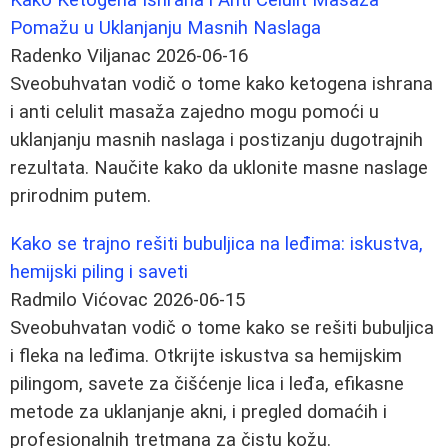
Pomažu u Uklanjanju Masnih Naslaga
Radenko Viljanac
2026-06-16
Sveobuhvatan vodič o tome kako ketogena ishrana
i anti celulit masaža zajedno mogu pomoći u
uklanjanju masnih naslaga i postizanju dugotrajnih
rezultata. Naučite kako da uklonite masne naslage
prirodnim putem.
Kako se trajno rešiti bubuljica na leđima: iskustva,
hemijski piling i saveti
Radmilo Vićovac
2026-06-15
Sveobuhvatan vodič o tome kako se rešiti bubuljica
i fleka na leđima. Otkrijte iskustva sa hemijskim
pilingom, savete za čišćenje lica i leđa, efikasne
metode za uklanjanje akni, i pregled domaćih i
profesionalnih tretmana za čistu kožu.