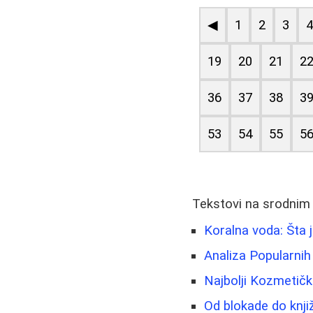
◀
1
2
3
19
20
21
2
36
37
38
3
53
54
55
5
Tekstovi na srodnim
Koralna voda: Šta j
Analiza Popularnih D
Najbolji Kozmetičk
Od blokade do knjiž