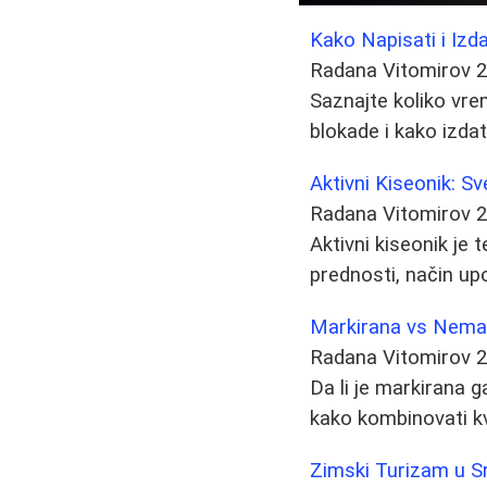
Kako Napisati i Izd
Radana Vitomirov
2
Saznajte koliko vre
blokade i kako izdati
Aktivni Kiseonik: 
Radana Vitomirov
2
Aktivni kiseonik je
prednosti, način upo
Markirana vs Nemar
Radana Vitomirov
2
Da li je markirana g
kako kombinovati k
Zimski Turizam u Srb