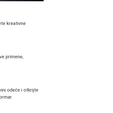
ete kreativne
ove primene,
ini odeće i otkrijte
ormar.