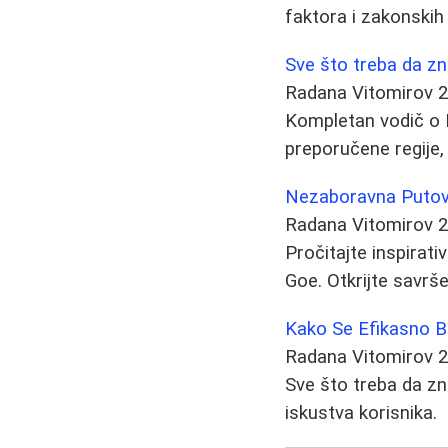
faktora i zakonskih
Sve što treba da zn
Radana Vitomirov
2
Kompletan vodič o B
preporučene regije, 
Nezaboravna Putovan
Radana Vitomirov
2
Pročitajte inspirati
Goe. Otkrijte savrše
Kako Se Efikasno Bor
Radana Vitomirov
2
Sve što treba da zna
iskustva korisnika.