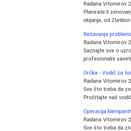
Radana Vitomirov
2
Planirate li zimovan
skijanje, od Zlatibo
Rešavanje problema 
Radana Vitomirov
2
Saznajte sve o uzroc
profesionalni saveti
Grčka - Vodič za tur
Radana Vitomirov
2
Sve što treba da zna
Pročitajte naš vod
Operacija klempavih
Radana Vitomirov
2
Sve što treba da zn