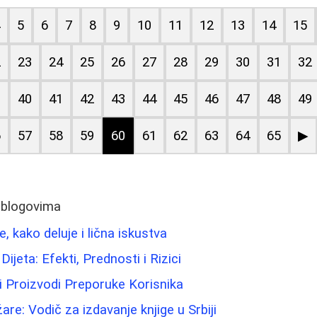
4
5
6
7
8
9
10
11
12
13
14
15
2
23
24
25
26
27
28
29
30
31
32
9
40
41
42
43
44
45
46
47
48
49
6
57
58
59
60
61
62
63
64
65
▶
 blogovima
e, kako deluje i lična iskustva
ijeta: Efekti, Prednosti i Rizici
i Proizvodi Preporuke Korisnika
are: Vodič za izdavanje knjige u Srbiji