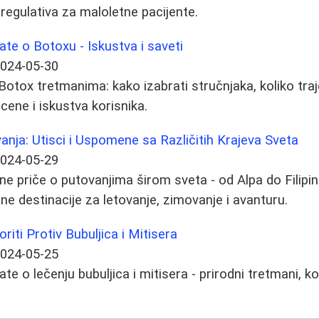
 regulativa za maloletne pacijente.
ate o Botoxu - Iskustva i saveti
024-05-30
otox tretmanima: kako izabrati stručnjaka, koliko traj
cene i iskustva korisnika.
ja: Utisci i Uspomene sa Različitih Krajeva Sveta
024-05-29
vne priče o putovanjima širom sveta - od Alpa do Filipi
ne destinacije za letovanje, zimovanje i avanturu.
iti Protiv Bubuljica i Mitisera
024-05-25
te o lečenju bubuljica i mitisera - prirodni tretmani, k