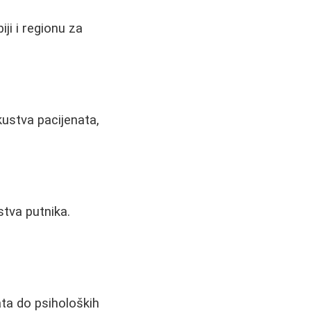
iji i regionu za
kustva pacijenata,
stva putnika.
ata do psiholoških