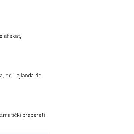
e efekat,
na, od Tajlanda do
ozmetički preparati i