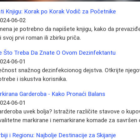
ati Knjigu: Korak po Korak Vodič za Početnike
024-06-02
mena je potrebno da napišete knjigu, kako da prevaziđ
 svoj prvi roman ili zbirku priča.
Sve Što Treba Da Znate O Ovom Dezinfektantu
024-06-01
 tečnost snažnog dezinfekcionog dejstva. Otkrijte njeg
trebe i iskustva korisnika.
kirana Garderoba - Kako Pronaći Balans
024-06-01
arderoba uvek bolja? Istražite različite stavove o kupov
valitetne markirane i nemarkirane komade za savršen 
iji i Regionu: Najbolje Destinacije za Skijanje