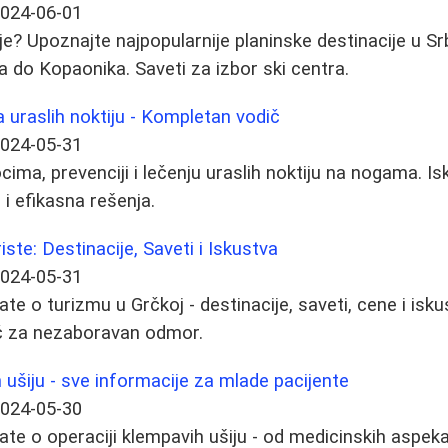
024-06-01
je? Upoznajte najpopularnije planinske destinacije u Srb
ra do Kopaonika. Saveti za izbor ski centra.
uraslih noktiju - Kompletan vodič
024-05-31
ima, prevenciji i lečenju uraslih noktiju na nogama. Is
 i efikasna rešenja.
iste: Destinacije, Saveti i Iskustva
024-05-31
te o turizmu u Grčkoj - destinacije, saveti, cene i isku
ič za nezaboravan odmor.
 ušiju - sve informacije za mlade pacijente
024-05-30
ate o operaciji klempavih ušiju - od medicinskih aspek