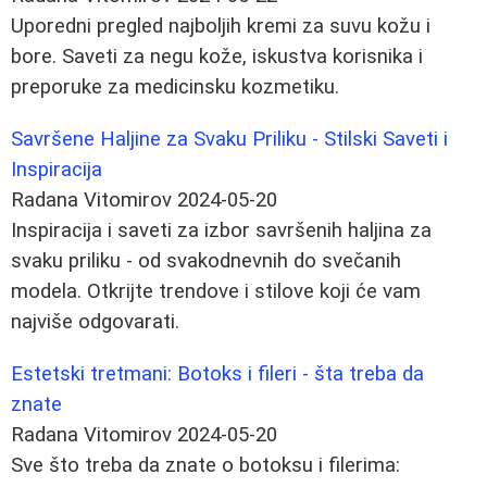
Uporedni pregled najboljih kremi za suvu kožu i
bore. Saveti za negu kože, iskustva korisnika i
preporuke za medicinsku kozmetiku.
Savršene Haljine za Svaku Priliku - Stilski Saveti i
Inspiracija
Radana Vitomirov
2024-05-20
Inspiracija i saveti za izbor savršenih haljina za
svaku priliku - od svakodnevnih do svečanih
modela. Otkrijte trendove i stilove koji će vam
najviše odgovarati.
Estetski tretmani: Botoks i fileri - šta treba da
znate
Radana Vitomirov
2024-05-20
Sve što treba da znate o botoksu i filerima: