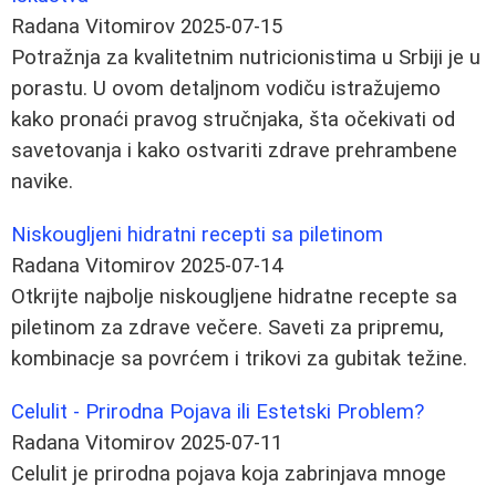
Radana Vitomirov
2025-07-15
Potražnja za kvalitetnim nutricionistima u Srbiji je u
porastu. U ovom detaljnom vodiču istražujemo
kako pronaći pravog stručnjaka, šta očekivati od
savetovanja i kako ostvariti zdrave prehrambene
navike.
Niskougljeni hidratni recepti sa piletinom
Radana Vitomirov
2025-07-14
Otkrijte najbolje niskougljene hidratne recepte sa
piletinom za zdrave večere. Saveti za pripremu,
kombinacje sa povrćem i trikovi za gubitak težine.
Celulit - Prirodna Pojava ili Estetski Problem?
Radana Vitomirov
2025-07-11
Celulit je prirodna pojava koja zabrinjava mnoge