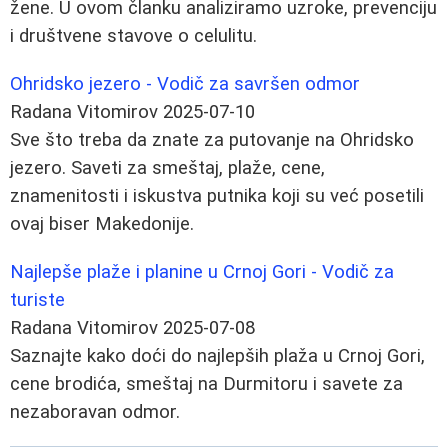
žene. U ovom članku analiziramo uzroke, prevenciju
i društvene stavove o celulitu.
Ohridsko jezero - Vodič za savršen odmor
Radana Vitomirov
2025-07-10
Sve što treba da znate za putovanje na Ohridsko
jezero. Saveti za smeštaj, plaže, cene,
znamenitosti i iskustva putnika koji su već posetili
ovaj biser Makedonije.
Najlepše plaže i planine u Crnoj Gori - Vodič za
turiste
Radana Vitomirov
2025-07-08
Saznajte kako doći do najlepših plaža u Crnoj Gori,
cene brodića, smeštaj na Durmitoru i savete za
nezaboravan odmor.