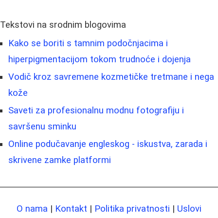
Tekstovi na srodnim blogovima
Kako se boriti s tamnim podočnjacima i
hiperpigmentacijom tokom trudnoće i dojenja
Vodič kroz savremene kozmetičke tretmane i nega
kože
Saveti za profesionalnu modnu fotografiju i
savršenu sminku
Online podučavanje engleskog - iskustva, zarada i
skrivene zamke platformi
O nama
|
Kontakt
|
Politika privatnosti
|
Uslovi