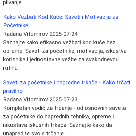
plivanje.
Kako Vezbati Kod Kuće: Saveti i Motivacija za
Početnike
Radana Vitomirov
2025-07-24
Saznajte kako efikasno vežbati kod kuće bez
opreme. Saveti za početnike, motivacija, iskustva
korisnika i jednostavne vežbe za svakodnevnu
rutinu.
Saveti za početnike i napredne trkače - Kako trčati
pravilno
Radana Vitomirov
2025-07-23
Kompletan vodič za trčanje - od osnovnih saveta
za početnike do naprednih tehnika, opreme i
iskustava iskusnih trkača. Saznajte kako da
unapredite svoje trčanje.