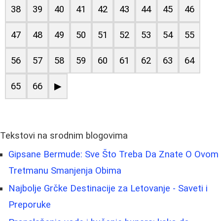
38
39
40
41
42
43
44
45
46
47
48
49
50
51
52
53
54
55
56
57
58
59
60
61
62
63
64
65
66
▶
Tekstovi na srodnim blogovima
Gipsane Bermude: Sve Što Treba Da Znate O Ovom
Tretmanu Smanjenja Obima
Najbolje Grčke Destinacije za Letovanje - Saveti i
Preporuke