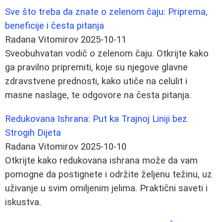
Sve što treba da znate o zelenom čaju: Priprema,
beneficije i česta pitanja
Radana Vitomirov
2025-10-11
Sveobuhvatan vodič o zelenom čaju. Otkrijte kako
ga pravilno pripremiti, koje su njegove glavne
zdravstvene prednosti, kako utiče na celulit i
masne naslage, te odgovore na česta pitanja.
Redukovana Ishrana: Put ka Trajnoj Liniji bez
Strogih Dijeta
Radana Vitomirov
2025-10-10
Otkrijte kako redukovana ishrana može da vam
pomogne da postignete i održite željenu težinu, uz
uživanje u svim omiljenim jelima. Praktični saveti i
iskustva.