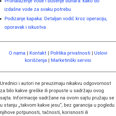
Pronalaženje vode i bušenje bunara: kako do
izdašne vode za svaku potrebu
Podizanje kapaka: Detaljan vodič kroz operaciju,
oporavak i iskustva
O nama
|
Kontakt
|
Politika privatnosti
|
Uslovi
korišćenja
|
Marketinški servisi
Urednici i autori ne preuzimaju nikakvu odgovornost
za bilo kakve greške ili propuste u sadržaju ovog
sajta. Informacije sadržane na ovom sajtu pružaju se
u stanju „takvom kakve jesu“, bez garancija u pogledu
njihove potpunosti, tačnosti, korisnosti ili