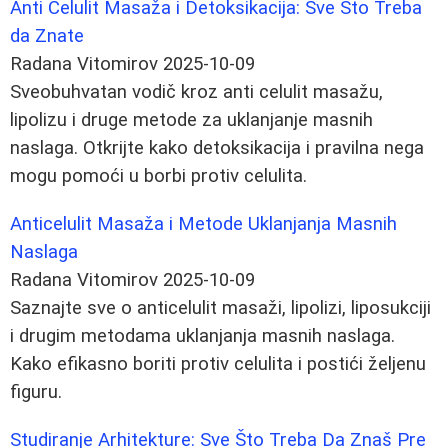
Anti Celulit Masaža i Detoksikacija: Sve Što Treba
da Znate
Radana Vitomirov
2025-10-09
Sveobuhvatan vodič kroz anti celulit masažu,
lipolizu i druge metode za uklanjanje masnih
naslaga. Otkrijte kako detoksikacija i pravilna nega
mogu pomoći u borbi protiv celulita.
Anticelulit Masaža i Metode Uklanjanja Masnih
Naslaga
Radana Vitomirov
2025-10-09
Saznajte sve o anticelulit masaži, lipolizi, liposukciji
i drugim metodama uklanjanja masnih naslaga.
Kako efikasno boriti protiv celulita i postići željenu
figuru.
Studiranje Arhitekture: Sve Što Treba Da Znaš Pre