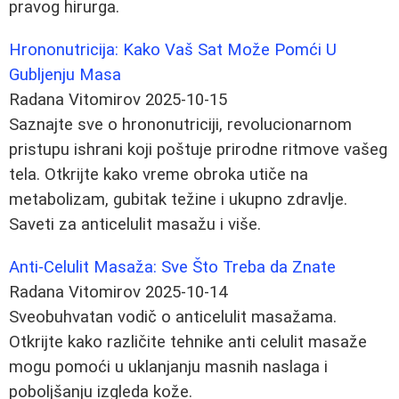
pravog hirurga.
Hrononutricija: Kako Vaš Sat Može Pomći U
Gubljenju Masa
Radana Vitomirov
2025-10-15
Saznajte sve o hrononutriciji, revolucionarnom
pristupu ishrani koji poštuje prirodne ritmove vašeg
tela. Otkrijte kako vreme obroka utiče na
metabolizam, gubitak težine i ukupno zdravlje.
Saveti za anticelulit masažu i više.
Anti-Celulit Masaža: Sve Što Treba da Znate
Radana Vitomirov
2025-10-14
Sveobuhvatan vodič o anticelulit masažama.
Otkrijte kako različite tehnike anti celulit masaže
mogu pomoći u uklanjanju masnih naslaga i
poboljšanju izgleda kože.