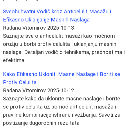
Sveobuhvatni Vodič kroz Anticelulit Masažu i
Efikasno Uklanjanje Masnih Naslaga
Radana Vitomirov
2025-10-13
Saznajte sve o anticelulit masaži kao moćnom
oružju u borbi protiv celulita i uklanjanju masnih
naslaga. Detaljan vodič o tehnikama, prednostima i
efektima.
Kako Efikasno Ukloniti Masne Naslage i Boriti se
Protiv Celulita
Radana Vitomirov
2025-10-12
Saznajte kako da uklonite masne naslage i borite
se protiv celulita uz pomoć anticelulit masaža i
pravilne kombinacije ishrane i vežbanja. Saveti za
postizanje dugoročnih rezultata.