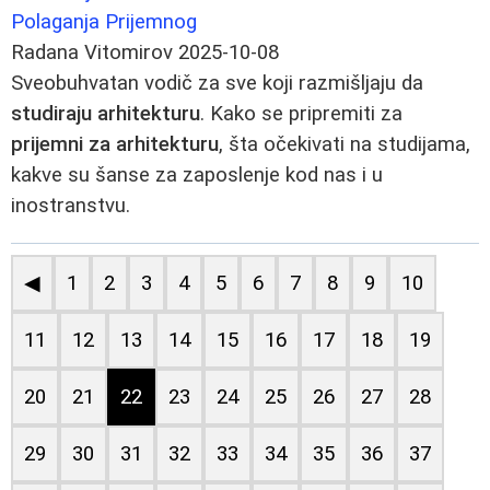
Polaganja Prijemnog
Radana Vitomirov
2025-10-08
Sveobuhvatan vodič za sve koji razmišljaju da
studiraju arhitekturu
. Kako se pripremiti za
prijemni za arhitekturu
, šta očekivati na studijama,
kakve su šanse za zaposlenje kod nas i u
inostranstvu.
◀
1
2
3
4
5
6
7
8
9
10
11
12
13
14
15
16
17
18
19
20
21
22
23
24
25
26
27
28
29
30
31
32
33
34
35
36
37